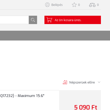
Belépés
0
0
Az ön kosara üres.
Népszerüek előre
Q17232) - Maximum 15.6"
5 090 Ft