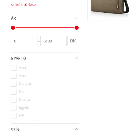
szűrők törlése
ÁR
-
GYÁRTÓ
Acer
Asus
Canyon
Dell
Dicota
Egyéb
HP
Lenovo
1
SZÍN
Samsonite