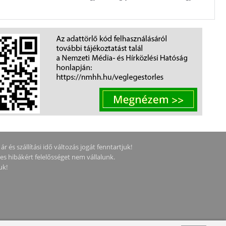
 és szállítási idő változás jogát fenntartjuk!
ges hibákért felelősséget nem vállalunk.
uk!