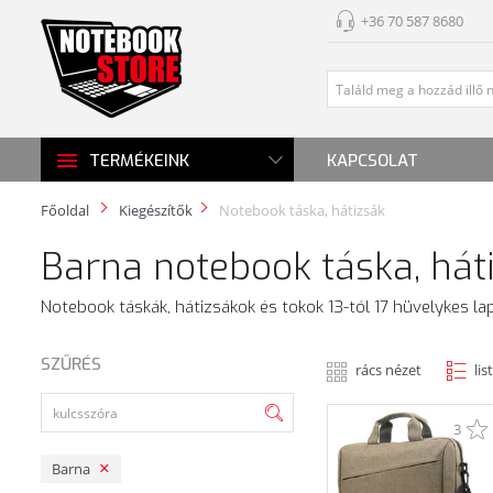
+36 70 587 8680
KAPCSOLAT
TERMÉKEINK
Főoldal
Kiegészítők
Notebook táska, hátizsák
Barna notebook táska, hát
Notebook táskák, hátizsákok és tokok 13-tól 17 hüvelykes la
SZŰRÉS
rács nézet
lis
3
Barna