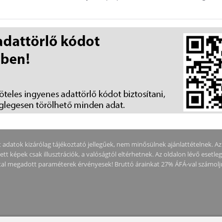
adatok kizárólag tájékoztató jellegűek, nem minősülnek ajánlattételnek. Az ár
tt képek csak illusztrációk, a valóságtól eltérhetnek. Az oldalon lévő esetle
által megadott paraméterek érvényesek! Bruttó árainkat 27% ÁFÁ-val számolj