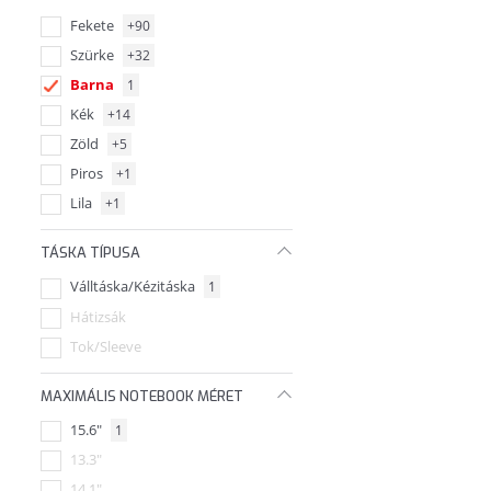
Fekete
+90
Targus
Szürke
+32
Tucano
Barna
1
Kék
+14
Zöld
+5
Piros
+1
Lila
+1
TÁSKA TÍPUSA
Válltáska/Kézitáska
1
Hátizsák
Tok/Sleeve
MAXIMÁLIS NOTEBOOK MÉRET
15.6"
1
13.3"
14.1"