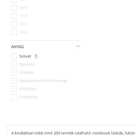
14.5"
17.3"
10.5"
16.0"
15.0"
ANYAG
14.0"
Szövet
1
17.0"
Neoprén
18.0"
Ütésálló
Újrahasznosított műanyag
Poliészter
Poliuretán
A kínálatban több mint 200 termék található: notebook táskák, hátizsá