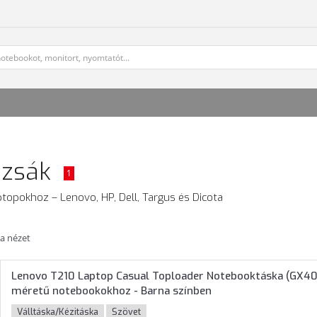
izsák
1
ptopokhoz – Lenovo, HP, Dell, Targus és Dicota
ta nézet
Lenovo T210 Laptop Casual Toploader Notebooktáska (GX40
méretű notebookokhoz - Barna színben
Válltáska/Kézitáska
Szövet