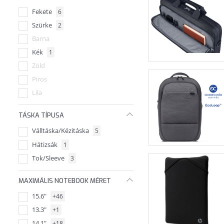
Fekete
6
Targus
Szürke
2
Tucano
Barna
Kék
1
Zöld
Piros
Lila
TÁSKA TÍPUSA
Válltáska/Kézitáska
5
Hátizsák
1
Tok/Sleeve
3
MAXIMÁLIS NOTEBOOK MÉRET
15.6"
+46
13.3"
+1
14.1"
+18