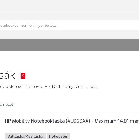
zsák
9
ptopokhoz – Lenovo, HP, Dell, Targus és Dicota
ta nézet
HP Mobility Notebooktáska (4U9G9AA) - Maximum 14.0" mé
Válltáska/Kézitáska
Poliészter