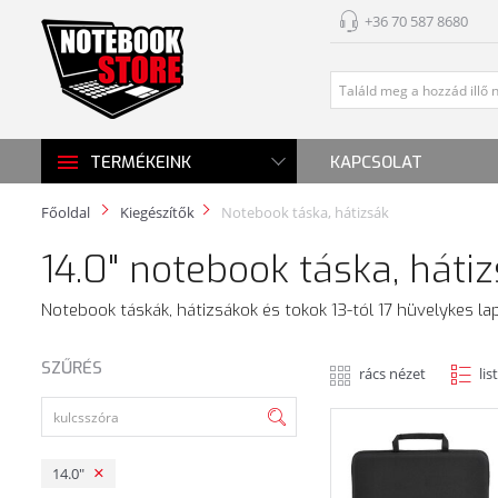
+36 70 587 8680
KAPCSOLAT
TERMÉKEINK
Főoldal
Kiegészítők
Notebook táska, hátizsák
14.0" notebook táska, háti
Notebook táskák, hátizsákok és tokok 13-tól 17 hüvelykes la
SZŰRÉS
rács nézet
lis
14.0"