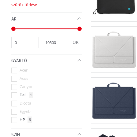
szűrők törlése
ÁR
-
GYÁRTÓ
Acer
Asus
Canyon
Dell
1
Dicota
Egyéb
HP
6
Lenovo
2
SZÍN
Samsonite