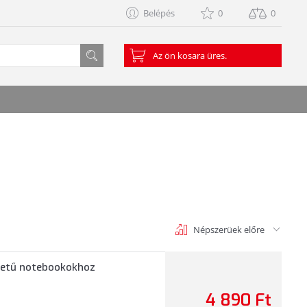
Belépés
0
0
Az ön kosara üres.
Népszerüek előre
retű notebookokhoz
4 890 Ft