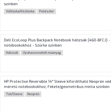
színben
Válltáska/Kézitáska
Poliészter
Dell EcoLoop Plus Backpack Notebook hátizsák (460-BFCJ) 
notebookokhoz - Szürke színben
Hátizsák
Újrahasznosított műanyag
HP Protective Reversible 14" Sleeve kifordítható Neoprén 
méretű notebookokhoz, Fekete/geometrikus minta színben
Tok/Sleeve
Neoprén