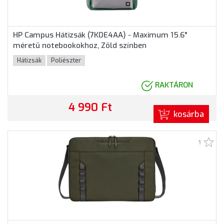
HP Campus Hátizsák (7K0E4AA) - Maximum 15.6"
méretű notebookokhoz, Zöld színben
Hátizsák
Poliészter
RAKTÁRON
4 990 Ft
kosárba
1