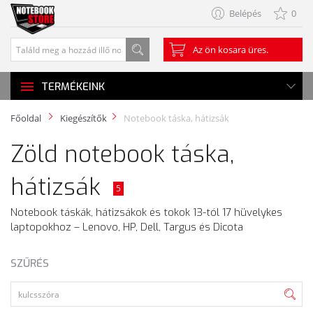
Belépés
0
Az ön kosara üres.
TERMÉKEINK
Főoldal
Kiegészítők
Notebook táska, hátizsák
Zöld notebook táska,
hátizsák
5
Notebook táskák, hátizsákok és tokok 13-tól 17 hüvelykes
laptopokhoz – Lenovo, HP, Dell, Targus és Dicota
SZŰRÉS