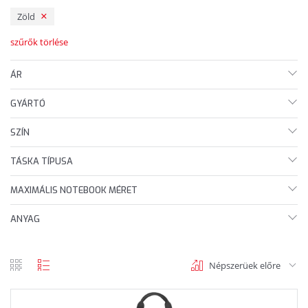
Zöld
szűrők törlése
ÁR
GYÁRTÓ
SZÍN
TÁSKA TÍPUSA
MAXIMÁLIS NOTEBOOK MÉRET
ANYAG
Népszerüek előre
rács
lista
nézet
nézet