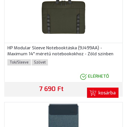
HP Modular Sleeve Notebooktáska (9J499AA) -
Maximum 14" méretű notebookokhoz - Zöld színben
Tok/Sleeve
Szövet
ELÉRHETŐ
7 690 Ft
kosárba