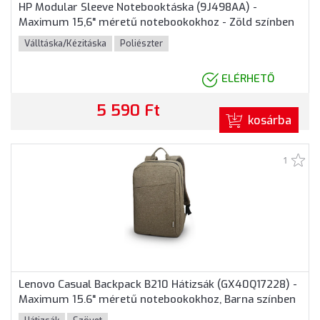
HP Modular Sleeve Notebooktáska (9J498AA) -
Maximum 15,6" méretű notebookokhoz - Zöld színben
Válltáska/Kézitáska
Poliészter
ELÉRHETŐ
5 590 Ft
kosárba
1
Lenovo Casual Backpack B210 Hátizsák (GX40Q17228) -
Maximum 15.6" méretű notebookokhoz, Barna színben