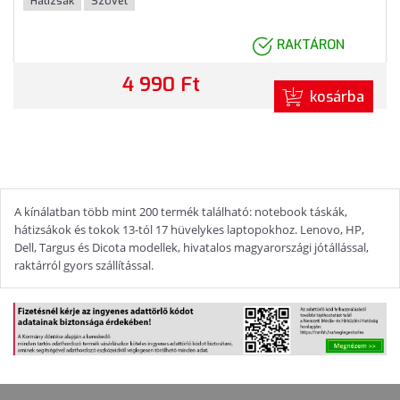
Hátizsák
Szövet
RAKTÁRON
4 990 Ft
kosárba
A kínálatban több mint 200 termék található: notebook táskák,
hátizsákok és tokok 13-tól 17 hüvelykes laptopokhoz. Lenovo, HP,
Dell, Targus és Dicota modellek, hivatalos magyarországi jótállással,
raktárról gyors szállítással.