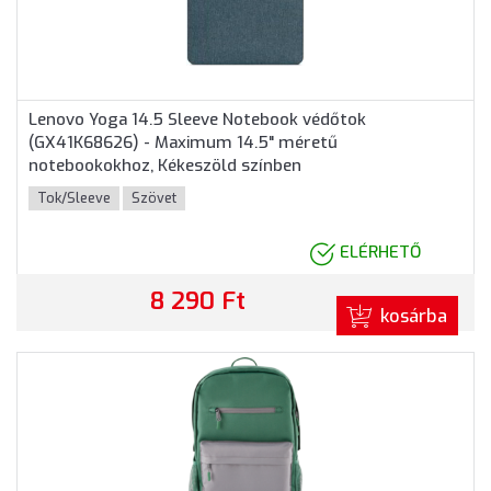
Lenovo Yoga 14.5 Sleeve Notebook védőtok
(GX41K68626) - Maximum 14.5" méretű
notebookokhoz, Kékeszöld színben
Tok/Sleeve
Szövet
ELÉRHETŐ
8 290 Ft
kosárba