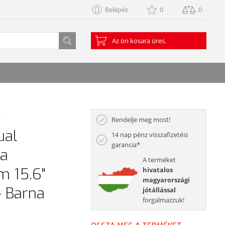
Belépés
0
0
Az ön kosara üres.
a
Rendelje meg most!
ual
14 nap pénz visszafizetési
garancia*
ka
A terméket
 15.6"
hivatalos
magyarországi
 Barna
jótállással
forgalmazzuk!