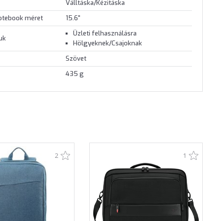
Válltáska/Kézitáska
otebook méret
15.6"
Üzleti felhasználásra
juk
Hölgyeknek/Csajoknak
Szövet
435 g
2
1