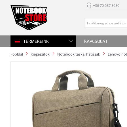
+36 70 587 8680
KAPCSOLAT
TERMÉKEINK
Főoldal
Kiegészítők
Notebook táska, hátizsák
Lenovo not