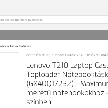
ebook táska, hátizsák
Azonosító: #10019
Model:
GX40Q17232
Frissítve: 8 óráj
Lenovo T210 Laptop Cas
Toploader Notebooktás
(GX40Q17232) - Maximum
méretű notebookokhoz -
színben