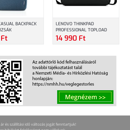
CASUAL BACKPACK
LENOVO THINKPAD
IZSÁK
PROFESSIONAL TOPLOAD
7226) - MAXIMUM
GEN 2 NOTEBOOKTÁSKA
 Ft
14 990 Ft
RETŰ
(4X41M69795) - MAXIMUM
KOKHOZ, KÉK
16.0" MÉRETŰ
NOTEBOOKOKHOZ - FEKETE
SZÍNBEN
 és szállítási idő változás jogát fenntartjuk!