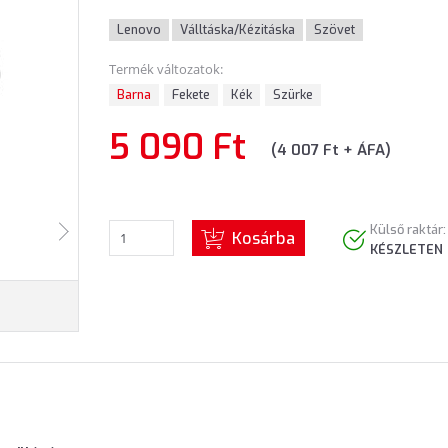
Lenovo
Válltáska/Kézitáska
Szövet
Termék változatok:
Barna
Fekete
Kék
Szürke
5 090 Ft
(4 007 Ft + ÁFA)
Külső raktár:
Kosárba
KÉSZLETEN