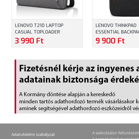
LENOVO T210 LAPTOP
LENOVO THINKPAD
CASUAL TOPLOADER
ESSENTIAL BACKPA
NOTEBOOKTÁSKA
HÁTIZSÁK (4X41C12
3 990 Ft
9 900 Ft
(GX40Q17231) - MAXIMUM
MAXIMUM 16" MÉR
15.6" MÉRETŰ
NOTEBOOKOKHOZ
NOTEBOOKOKHOZ - SZÜRKE
SZÍNBEN
A weboldalon feltüntetett 
Adatvédelmi szabályzat