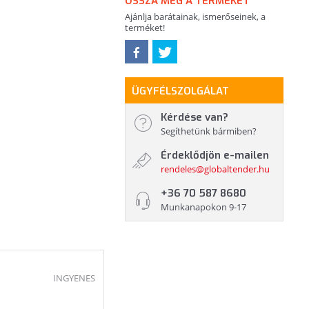
OSSZA MEG A TERMÉKET
Ajánlja barátainak, ismerőseinek, a
terméket!
ÜGYFÉLSZOLGÁLAT
Kérdése van?
Segíthetünk bármiben?
Érdeklődjön e-mailen
rendeles@globaltender.hu
+36 70 587 8680
Munkanapokon 9-17
INGYENES