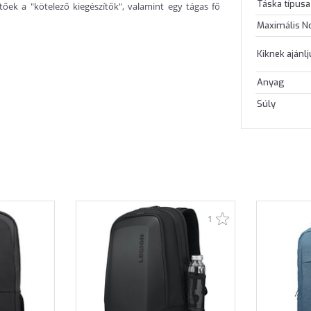
Táska típusa
őek a "kötelező kiegészítők", valamint egy tágas fő
Maximális N
Kiknek ajánl
Anyag
Súly
1