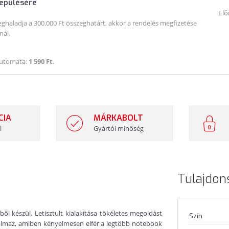
lepülésére
Elő
haladja a 300.000 Ft összeghatárt, akkor a rendelés megfizetése
nál.
Automata:
1 590 Ft
.
CIA
MÁRKABOLT
l
Gyártói minőség
Tulajdon
l készül. Letisztult kialakítása tökéletes megoldást
Szín
almaz, amiben kényelmesen elfér a legtöbb notebook