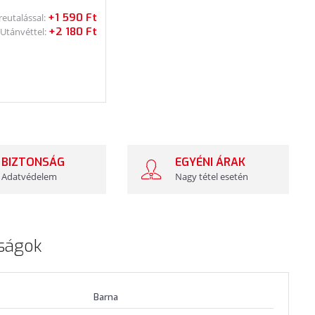
+1 590 Ft
reutalással:
+2 180 Ft
Utánvéttel:
BIZTONSÁG
EGYÉNI ÁRAK
Adatvédelem
Nagy tétel esetén
ságok
Barna