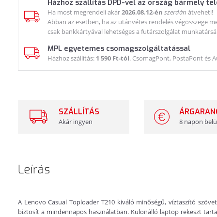
Házhoz szállítás DPD-vel az ország bármely te
Ha most megrendeli akár
2026.08.12-én
szerdán
átveheti!
Abban az esetben, ha az utánvétes rendelés végösszege meg
csak bankkártyával lehetséges a futárszolgálat munkatársá
MPL egyetemes csomagszolgáltatással
Házhoz szállítás:
1 590 Ft-tól
. CsomagPont, PostaPont és 
SZÁLLÍTÁS
ÁRGARAN
Akár ingyen
8 napon belü
Leírás
A Lenovo Casual Toploader T210 kiváló minőségű, víztaszító szövetbő
biztosít a mindennapos használatban.
Különálló
laptop rekeszt tart