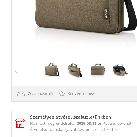
Összehasonlít
Kedvencekhez
Személyes átvétel szaküzletünkben
Ha most megrendeli akár
2026.08.11-én
kedden
átveheti!
Átvételkor bankkártyával, készpénzzel is fizethet