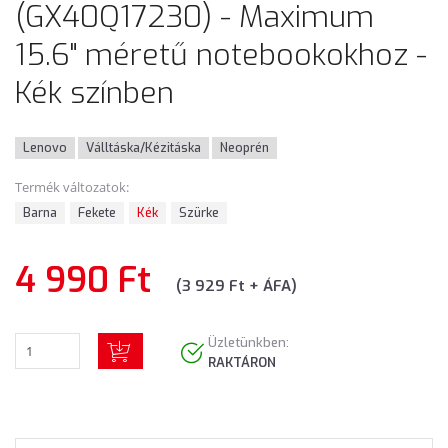
(GX40Q17230) - Maximum
15.6" méretű notebookokhoz -
Kék színben
Lenovo
Válltáska/Kézitáska
Neoprén
Termék változatok:
Barna
Fekete
Kék
Szürke
4 990 Ft
(3 929 Ft + ÁFA)
Üzletünkben:
RAKTÁRON