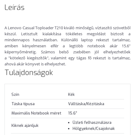
Leírás
A Lenovo Casual Toploader T210 kiváló minőségű, víztaszító szövetből
készül. Letisztult kialakítása tökéletes megoldást biztosít a
mindennapos használatban.
Különálló
laptop rekeszt tartalmaz,
amiben kényelmesen elfér a legtöbb notebook akár 15.6"
képernyőméretig. Számos belső zsebében jól elhelyezhetőek
a "kötelező kiegészítők", valamint egy tágas fő rekeszt is tartalmaz,
ahová akár könyvet is elhelyezhet.
Tulajdonságok
Szín
Kék
Táska típusa
Válltáska/Kézitáska
Maximális Notebook méret
15.6"
Üzleti felhasználásra
Kiknek ajánljuk
Hölgyeknek/Csajoknak