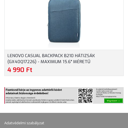
NOTEBOOKOKHOZ -
FEKETE SZÍNBEN
LENOVO CASUAL BACKPACK B210 HÁTIZSÁK
(GX40Q17226) - MAXIMUM 15.6" MÉRETŰ
NOTEBOOKOKHOZ, KÉK SZÍNBEN
4 990 Ft
Adatvédelmi szabályzat