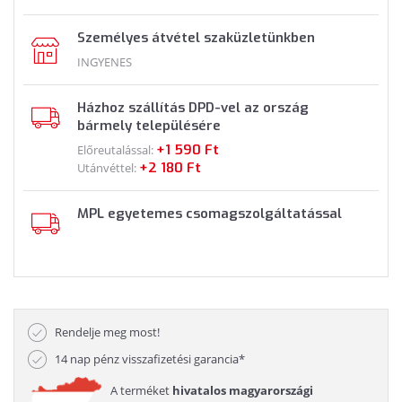
Személyes átvétel szaküzletünkben
INGYENES
Házhoz szállítás DPD-vel az ország
bármely településére
+1 590 Ft
Előreutalással:
+2 180 Ft
Utánvéttel:
MPL egyetemes csomagszolgáltatással
Rendelje meg most!
14 nap pénz visszafizetési garancia*
A terméket
hivatalos magyarországi