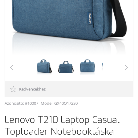
Kedvencekhez
Azonosító: #10007
Model:
GX40Q17230
Lenovo T210 Laptop Casual
Toploader Notebooktáska