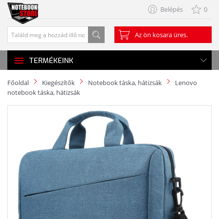
Belépés
0
Az ön kosara üres.
TERMÉKEINK
Főoldal
Kiegészítők
Notebook táska, hátizsák
Lenovo
notebook táska, hátizsák