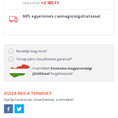
+2 180 Ft
Utánvéttel:
MPL egyetemes csomagszolgáltatással
Rendelje meg most!
14 nap pénz visszafizetési garancia*
A terméket
hivatalos magyarországi
jótállással
forgalmazzuk!
OSSZA MEG A TERMÉKET
Ajánlja barátainak, ismerőseinek, a terméket!