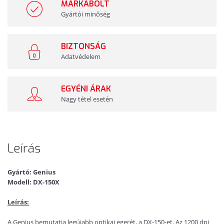
MÁRKABOLT
Gyártói minőség
BIZTONSÁG
Adatvédelem
EGYÉNI ÁRAK
Nagy tétel esetén
Leírás
Gyártó: Genius
Modell: DX-150X
Leírás:
A Genius bemutatja legújabb optikai egerét, a DX-150-et. Az 1200 dpi