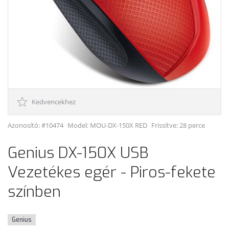
Kedvencekhez
Azonosító: #10474
Model:
MOU-DX-150X RED
Frissítve: 28 perce
Genius DX-150X USB
Vezetékes egér - Piros-fekete
színben
Genius