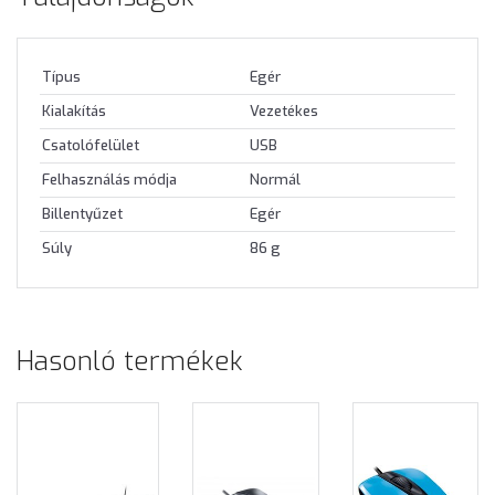
Típus
Egér
Kialakítás
Vezetékes
Csatolófelület
USB
Felhasználás módja
Normál
Billentyűzet
Egér
Súly
86 g
Hasonló termékek