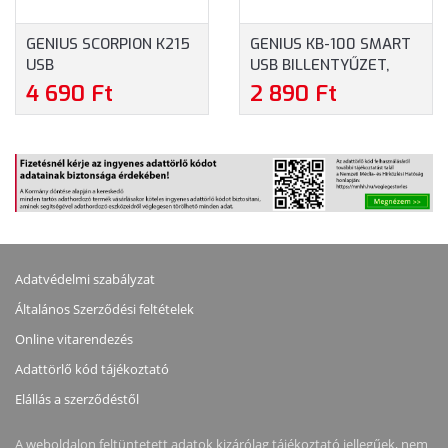
GENIUS SCORPION K215
GENIUS KB-100 SMART
USB
USB BILLENTYŰZET,
MULTIMÉDIA/GAMING
MAGYAR KIOSZTÁSSAL
4 690 Ft
2 890 Ft
BILLENTYŰZET
(31300005404) -
(31310474102) - FEKETE
FEKETE SZÍNBEN
SZÍNBEN
Adatvédelmi szabályzat
Általános Szerződési feltételek
Online vitarendezés
Adattörlő kód tájékoztató
Elállás a szerződéstől
A weboldalon feltüntetett adatok kizárólag tájékoztató jellegűek, nem