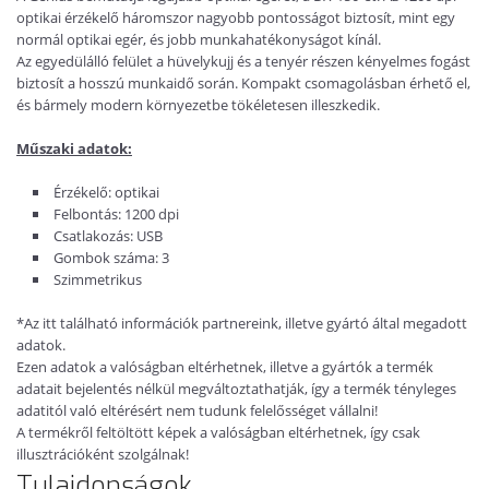
optikai érzékelő háromszor nagyobb pontosságot biztosít, mint egy
normál optikai egér, és jobb munkahatékonyságot kínál.
Az egyedülálló felület a hüvelykujj és a tenyér részen kényelmes fogást
biztosít a hosszú munkaidő során. Kompakt csomagolásban érhető el,
és bármely modern környezetbe tökéletesen illeszkedik.
Műszaki adatok:
Érzékelő: optikai
Felbontás: 1200 dpi
Csatlakozás: USB
Gombok száma: 3
Szimmetrikus
*Az itt található információk partnereink, illetve gyártó által megadott
adatok.
Ezen adatok a valóságban eltérhetnek, illetve a gyártók a termék
adatait bejelentés nélkül megváltoztathatják, így a termék tényleges
adatitól való eltérésért nem tudunk felelősséget vállalni!
A termékről feltöltött képek a valóságban eltérhetnek, így csak
illusztrációként szolgálnak!
Tulajdonságok