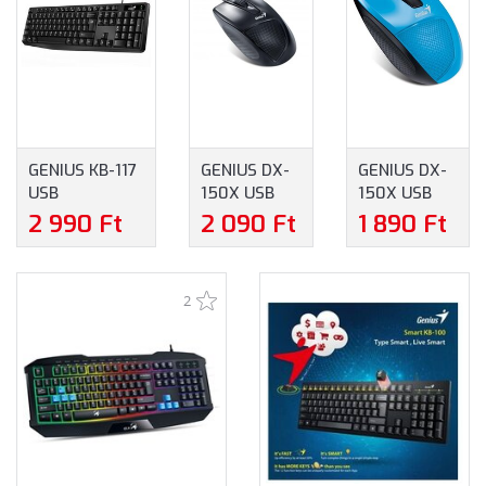
GENIUS KB-117
GENIUS DX-
GENIUS DX-
USB
150X USB
150X USB
CSEPPÁLLÓ
VEZETÉKES
VEZETÉKES
2 990 Ft
2 090 Ft
1 890 Ft
BILLENTYŰZET,
EGÉR -
EGÉR - KÉK-
MAGYAR
FEKETE
FEKETE
KIOSZTÁSSAL
SZÍNBEN
SZÍNBEN
2
(31310016404)
- FEKETE
SZÍNBEN