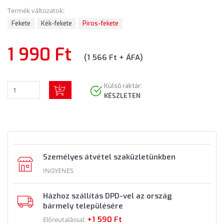
Termék változatok:
Fekete
Kék-fekete
Piros-fekete
1 990 Ft
(1 566 Ft + ÁFA)
Külső raktár:
KÉSZLETEN
Személyes átvétel szaküzletünkben
INGYENES
Házhoz szállítás DPD-vel az ország
bármely településére
+1 590 Ft
Előreutalással: