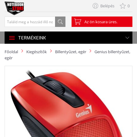
Belépés
0
Az ön kosara üres.
TERMÉKEINK
Főoldal
Kiegészítők
Billentyűzet, egér
Genius billentyűzet,
egér