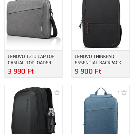
LENOVO T210 LAPTOP
LENOVO THINKPAD
CASUAL TOPLOADER
ESSENTIAL BACKPACK
NOTEBOOKTÁSKA
HÁTIZSÁK
3 990 Ft
9 900 Ft
(GX40Q17231) -
(4X41C12468) -
MAXIMUM 15.6"
MAXIMUM 16" MÉRETŰ
MÉRETŰ
NOTEBOOKOKHOZ
1
2
NOTEBOOKOKHOZ -
SZÜRKE SZÍNBEN