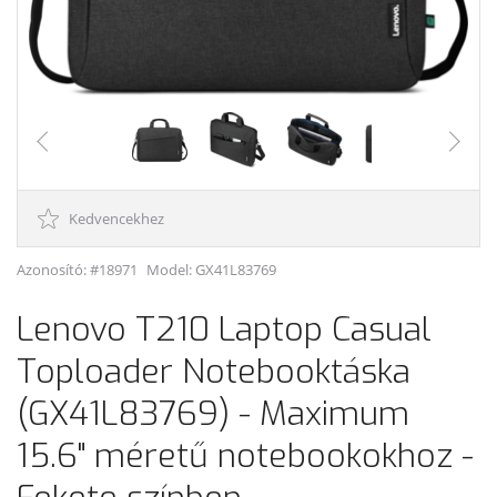
Kedvencekhez
Azonosító: #18971
Model:
GX41L83769
Lenovo T210 Laptop Casual
Toploader Notebooktáska
(GX41L83769) - Maximum
15.6" méretű notebookokhoz -