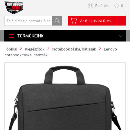
Belépés
0
Az ön kosara üres.
TERMÉKEINK
Főoldal
Kiegészítők
Notebook táska, hátizsák
Lenovo
notebook táska, hátizsák