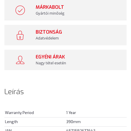
MÁRKABOLT
Gyártói minőség
BIZTONSÁG
Adatvédelem
EGYÉNI ÁRAK
Nagy tétel esetén
Leírás
Warranty Period
1 Year
Length
390mm
JAN
4571592677643