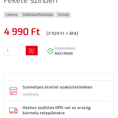
Fekete színben
Lenovo
Válltáska/Kézitáska
Szövet
4 990 Ft
(3 929 Ft + ÁFA)
Üzletünkben:
RAKTÁRON
Személyes átvétel szaküzletünkben
INGYENES
Házhoz szállítás DPD-vel az ország
bármely településére