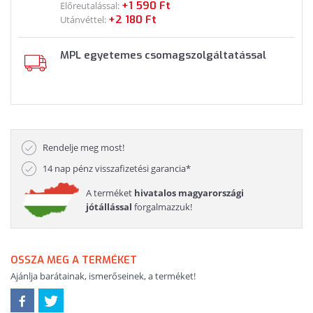
+1 590 Ft
Előreutalással:
+2 180 Ft
Utánvéttel:
MPL egyetemes csomagszolgáltatással
Rendelje meg most!
14 nap pénz visszafizetési garancia*
A terméket
hivatalos magyarországi
jótállással
forgalmazzuk!
OSSZA MEG A TERMÉKET
Ajánlja barátainak, ismerőseinek, a terméket!