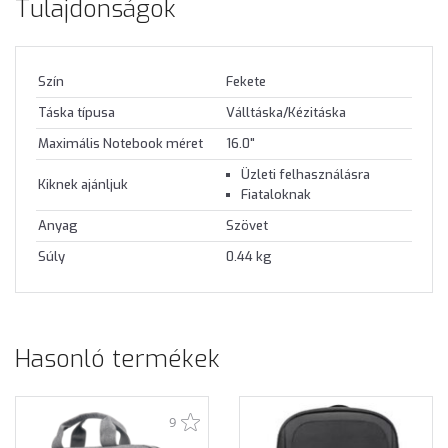
Tulajdonságok
Szín
Fekete
Táska típusa
Válltáska/Kézitáska
Maximális Notebook méret
16.0"
Üzleti felhasználásra
Kiknek ajánljuk
Fiataloknak
Anyag
Szövet
Súly
0.44 kg
Hasonló termékek
9