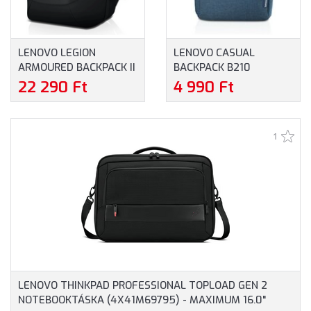
LENOVO LEGION
LENOVO CASUAL
ARMOURED BACKPACK II
BACKPACK B210
HÁTIZSÁK
HÁTIZSÁK
22 290 Ft
4 990 Ft
(GX40V10007) -
(GX40Q17226) -
MAXIMUM 17.3" MÉRETŰ
MAXIMUM 15.6"
NOTEBOOKOKHOZ
MÉRETŰ
1
NOTEBOOKOKHOZ, KÉK
SZÍNBEN
LENOVO THINKPAD PROFESSIONAL TOPLOAD GEN 2
NOTEBOOKTÁSKA (4X41M69795) - MAXIMUM 16.0"