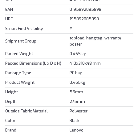
EAN
0195892085898
UPC
195892085898
Smart Find Visibility
Y
topload, hangtag, warranty
Shipment Group
poster
Packed Weight
0.465 kg
Packed Dimensions (L x D x H)
410x310x48 mm
Package Type
PE bag
Product Weight
0.465kg
Height
55mm
Depth
275mm
Outside Fabric Material
Polyester
Color
Black
Brand
Lenovo