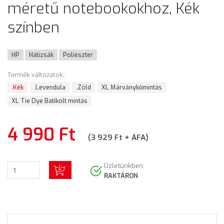
méretű notebookokhoz, Kék
színben
HP
Hátizsák
Poliészter
Termék változatok:
.Kék
.Levendula
.Zöld
XL Márványkőmintás
XL Tie Dye Batikolt mintás
4 990 Ft
(3 929 Ft + ÁFA)
Üzletünkben:
RAKTÁRON