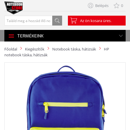
Belépés
0
Az ön kosara üres.
TERMÉKEINK
Főoldal
Kiegészítők
Notebook táska, hátizsák
HP
notebook táska, hátizsák