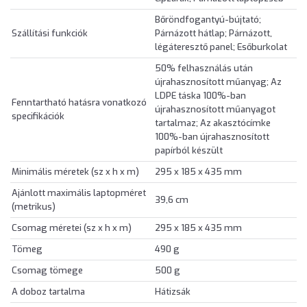
Bőröndfogantyú-bújtató;
Szállítási funkciók
Párnázott hátlap; Párnázott,
légáteresztő panel; Esőburkolat
50% felhasználás után
újrahasznosított műanyag; Az
LDPE táska 100%-ban
Fenntartható hatásra vonatkozó
újrahasznosított műanyagot
specifikációk
tartalmaz; Az akasztócímke
100%-ban újrahasznosított
papírból készült
Minimális méretek (sz x h x m)
295 x 185 x 435 mm
Ajánlott maximális laptopméret
39,6 cm
(metrikus)
Csomag méretei (sz x h x m)
295 x 185 x 435 mm
Tömeg
490 g
Csomag tömege
500 g
A doboz tartalma
Hátizsák