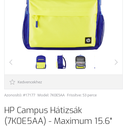
Kedvencekhez
Azonosító: #17177
Model:
7K0E5AA
Frissítve: 53 perce
HP Campus Hátizsák
(7K0E5AA) - Maximum 15.6"