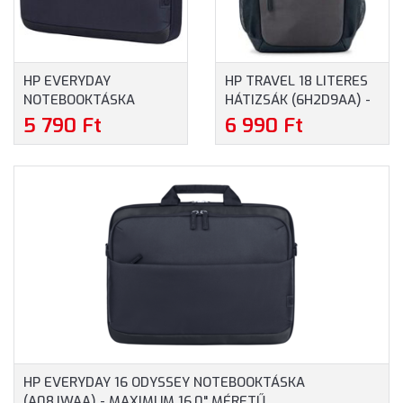
HP EVERYDAY
HP TRAVEL 18 LITERES
NOTEBOOKTÁSKA
HÁTIZSÁK (6H2D9AA) -
(A08KGAA) - MAXIMUM
MAXIMUM 15.6"
5 790 Ft
6 990 Ft
14" MÉRETŰ
MÉRETŰ
NOTEBOOKOKHOZ
NOTEBOOKOKHOZ, KÉK
SZÍNBEN
HP EVERYDAY 16 ODYSSEY NOTEBOOKTÁSKA
(A08JWAA) - MAXIMUM 16.0" MÉRETŰ