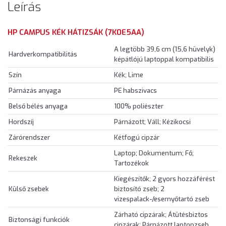
Leírás
HP CAMPUS KÉK HÁTIZSÁK (7K0E5AA)
A legtöbb 39,6 cm (15,6 hüvelyk)
Hardverkompatibilitás
képátlójú laptoppal kompatibilis
Szín
Kék; Lime
Párnázás anyaga
PE habszivacs
Belső bélés anyaga
100% poliészter
Hordszíj
Párnázott; Váll; Kézikocsi
Zárórendszer
Kétfogú cipzár
Laptop; Dokumentum; Fő;
Rekeszek
Tartozékok
Kiegészítők; 2 gyors hozzáférést
Külső zsebek
biztosító zseb; 2
vizespalack-/esernyőtartó zseb
Zárható cipzárak; Átütésbiztos
Biztonsági funkciók
cipzárak; Párnázott laptopzseb