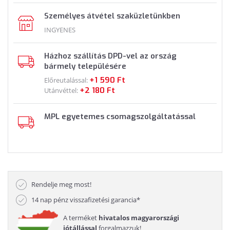
Személyes átvétel szaküzletünkben
INGYENES
Házhoz szállítás DPD-vel az ország
bármely településére
+1 590 Ft
Előreutalással:
+2 180 Ft
Utánvéttel:
MPL egyetemes csomagszolgáltatással
Rendelje meg most!
14 nap pénz visszafizetési garancia*
A terméket
hivatalos magyarországi
jótállással
forgalmazzuk!