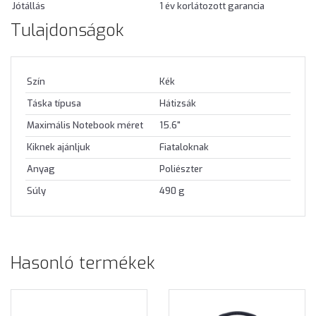
Jótállás
1 év korlátozott garancia
Tulajdonságok
Szín
Kék
Táska típusa
Hátizsák
Maximális Notebook méret
15.6"
Kiknek ajánljuk
Fiataloknak
Anyag
Poliészter
Súly
490 g
Hasonló termékek