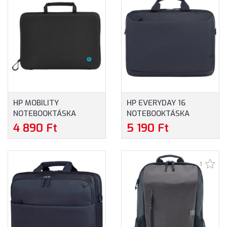
HP MOBILITY
HP EVERYDAY 16
NOTEBOOKTÁSKA
NOTEBOOKTÁSKA
(4U9G9AA) - MAXIMUM
(A08KHUT) - MAXIMUM
4 890 Ft
5 190 Ft
14.0" MÉRETŰ
16" MÉRETŰ
NOTEBOOKOKHOZ
NOTEBOOKOKHOZ -
SZÜRKE SZÍNBEN
1