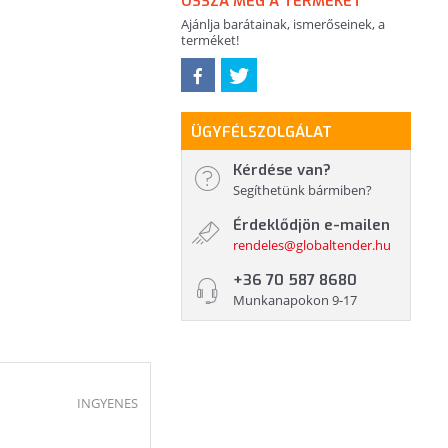
OSSZA MEG A TERMÉKET
Ajánlja barátainak, ismerőseinek, a
terméket!
ÜGYFÉLSZOLGÁLAT
Kérdése van?
Segíthetünk bármiben?
Érdeklődjön e-mailen
rendeles@globaltender.hu
+36 70 587 8680
Munkanapokon 9-17
INGYENES