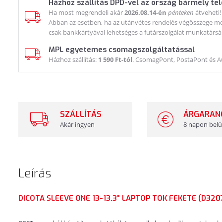
Házhoz szállítás DPD-vel az ország bármely te
Ha most megrendeli akár
2026.08.14-én
pénteken
átveheti!
Abban az esetben, ha az utánvétes rendelés végösszege meg
csak bankkártyával lehetséges a futárszolgálat munkatársá
MPL egyetemes csomagszolgáltatással
Házhoz szállítás:
1 590 Ft-tól
. CsomagPont, PostaPont és 
SZÁLLÍTÁS
ÁRGARAN
Akár ingyen
8 napon belü
Leírás
DICOTA SLEEVE ONE 13-13.3" LAPTOP TOK FEKETE (D32