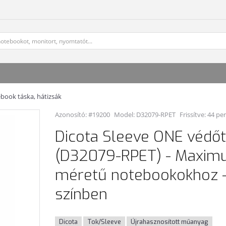
book táska, hátizsák
Azonosító: #19200
Model:
D32079-RPET
Frissítve: 44 pe
Dicota Sleeve ONE védő
(D32079-RPET) - Maximu
méretű notebookokhoz -
színben
Dicota
Tok/Sleeve
Újrahasznosított műanyag