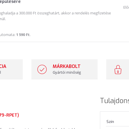
lepülésére
Elő
haladja a 300.000 Ft összeghatárt, akkor a rendelés megfizetése
nál.
Automata:
1 590 Ft
.
CIA
MÁRKABOLT
l
Gyártói minőség
Tulajdon
079-RPET)
Szín