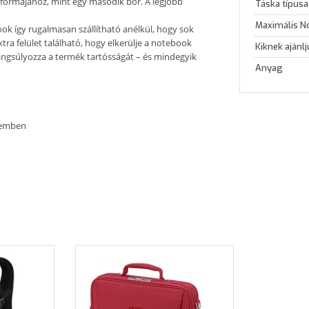
formájához, mint egy második bőr. A legjobb
Táska típusa
Maximális N
ok így rugalmasan szállítható anélkül, hogy sok
xtra felület található, hogy elkerülje a notebook
Kiknek ajánl
angsúlyozza a termék tartósságát – és mindegyik
Anyag
szemben