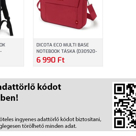
OK
DICOTA ECO MULTI BASE
-
NOTEBOOK TÁSKA (D30920-
RETŰ
RPET) - MAXIMUM 16"
6 990 Ft
FEKETE
MÉRETŰ NOTEBOOKOKHOZ,
PIROS SZÍNBEN