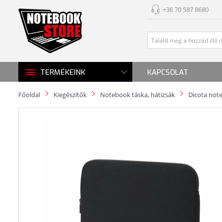
+36 70 587 8680
KAPCSOLAT
TERMÉKEINK
Főoldal
Kiegészítők
Notebook táska, hátizsák
Dicota note