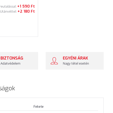
+1 590 Ft
reutalással:
+2 180 Ft
Utánvéttel:
BIZTONSÁG
EGYÉNI ÁRAK
Adatvédelem
Nagy tétel esetén
ságok
Fekete