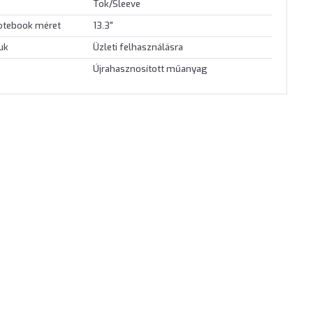
Tok/Sleeve
otebook méret
13.3"
juk
Üzleti felhasználásra
Újrahasznosított műanyag