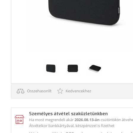
Összehasonlít
Kedvencekhez
Személyes átvétel szaküzletünkben
Ha most megrendeli akár
2026.08.13-án
csütörtökön
átvehe
Átvételkor bankkártyával, készpénzzel is fizethet