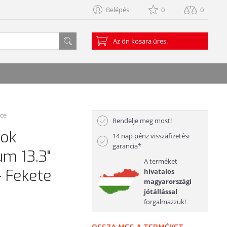
Belépés
0
0
Az ön kosara üres.
rce
Rendelje meg most!
tok
14 nap pénz visszafizetési
garancia*
m 13.3"
A terméket
 Fekete
hivatalos
magyarországi
jótállással
forgalmazzuk!