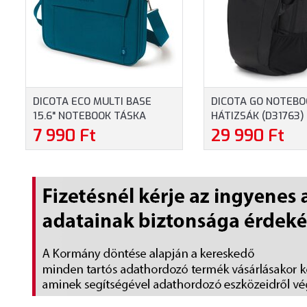
DICOTA ECO MULTI BASE
DICOTA GO NOTEBO
15.6" NOTEBOOK TÁSKA
HÁTIZSÁK (D31763) 
(D30919-RPET) - MAXIMUM
MAXIMUM 15,6" MÉ
7 990 Ft
29 990 Ft
16" MÉRETŰ
NOTEBOOKOKHOZ, 
NOTEBOOKOKHOZ, KÉK
SZÍNBEN
SZÍNBEN