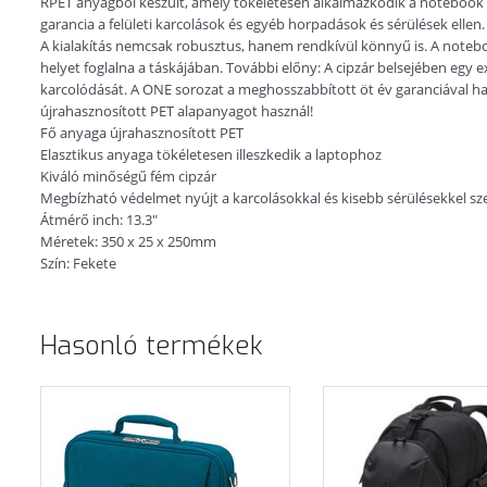
RPET anyagból készült, amely tökéletesen alkalmazkodik a notebook 
garancia a felületi karcolások és egyéb horpadások és sérülések ellen.
A kialakítás nemcsak robusztus, hanem rendkívül könnyű is. A notebo
helyet foglalna a táskájában. További előny: A cipzár belsejében egy e
karcolódását. A ONE sorozat a meghosszabbított öt év garanciával h
újrahasznosított PET alapanyagot használ!
Fő anyaga újrahasznosított PET
Elasztikus anyaga tökéletesen illeszkedik a laptophoz
Kiváló minőségű fém cipzár
Megbízható védelmet nyújt a karcolásokkal és kisebb sérülésekkel 
Átmérő inch: 13.3"
Méretek: 350 x 25 x 250mm
Szín: Fekete
Hasonló termékek