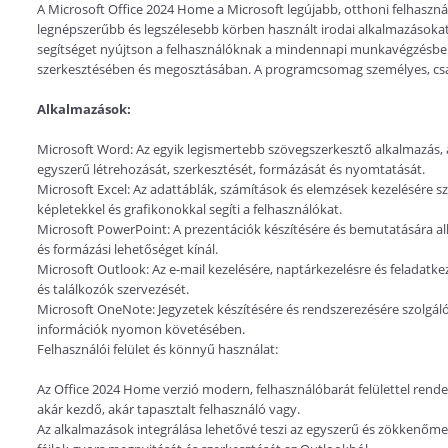
A Microsoft Office 2024 Home a Microsoft legújabb, otthoni felhaszn
legnépszerűbb és legszélesebb körben használt irodai alkalmazásokat 
segítséget nyújtson a felhasználóknak a mindennapi munkavégzésb
szerkesztésében és megosztásában. A programcsomag személyes, csalá
Alkalmazások:
Microsoft Word: Az egyik legismertebb szövegszerkesztő alkalmazás
egyszerű létrehozását, szerkesztését, formázását és nyomtatását.
Microsoft Excel: Az adattáblák, számítások és elemzések kezelésére sz
képletekkel és grafikonokkal segíti a felhasználókat.
Microsoft PowerPoint: A prezentációk készítésére és bemutatására a
és formázási lehetőséget kínál.
Microsoft Outlook: Az e-mail kezelésére, naptárkezelésre és feladatke
és találkozók szervezését.
Microsoft OneNote: Jegyzetek készítésére és rendszerezésére szolgáló d
információk nyomon követésében.
Felhasználói felület és könnyű használat:
Az Office 2024 Home verzió modern, felhasználóbarát felülettel rende
akár kezdő, akár tapasztalt felhasználó vagy.
Az alkalmazások integrálása lehetővé teszi az egyszerű és zökkenőm