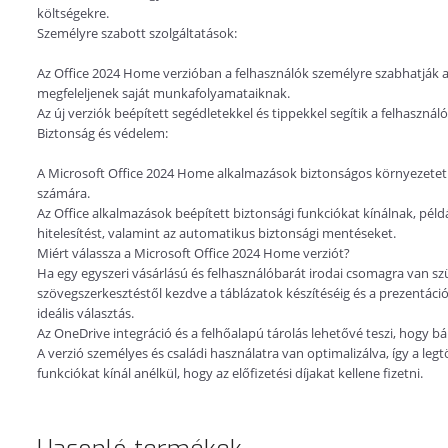
költségekre.
Személyre szabott szolgáltatások:
Az Office 2024 Home verzióban a felhasználók személyre szabhatják a
megfeleljenek saját munkafolyamataiknak.
Az új verziók beépített segédletekkel és tippekkel segítik a felhaszná
Biztonság és védelem:
A Microsoft Office 2024 Home alkalmazások biztonságos környezete
számára.
Az Office alkalmazások beépített biztonsági funkciókat kínálnak, pél
hitelesítést, valamint az automatikus biztonsági mentéseket.
Miért válassza a Microsoft Office 2024 Home verziót?
Ha egy egyszeri vásárlású és felhasználóbarát irodai csomagra van s
szövegszerkesztéstől kezdve a táblázatok készítéséig és a prezentác
ideális választás.
Az OneDrive integráció és a felhőalapú tárolás lehetővé teszi, hogy 
A verzió személyes és családi használatra van optimalizálva, így a le
funkciókat kínál anélkül, hogy az előfizetési díjakat kellene fizetni.