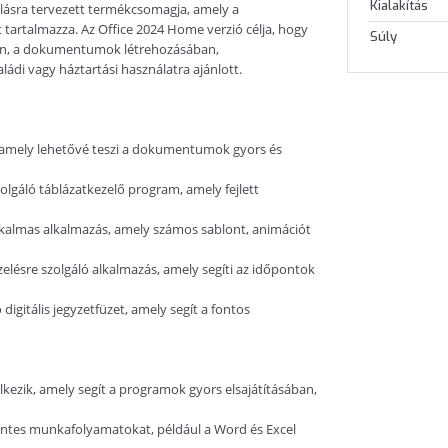
Kialakítás
álásra tervezett termékcsomagja, amely a
tartalmazza. Az Office 2024 Home verzió célja, hogy
Súly
en, a dokumentumok létrehozásában,
di vagy háztartási használatra ajánlott.
, amely lehetővé teszi a dokumentumok gyors és
olgáló táblázatkezelő program, amely fejlett
lkalmas alkalmazás, amely számos sablont, animációt
zelésre szolgáló alkalmazás, amely segíti az időpontok
igitális jegyzetfüzet, amely segít a fontos
lkezik, amely segít a programok gyors elsajátításában,
entes munkafolyamatokat, például a Word és Excel