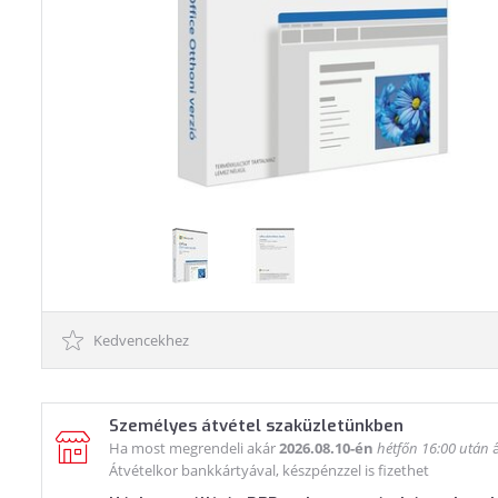
Kedvencekhez
Személyes átvétel szaküzletünkben
Ha most megrendeli akár
2026.08.10-én
hétfőn 16:00 után
á
Átvételkor bankkártyával, készpénzzel is fizethet