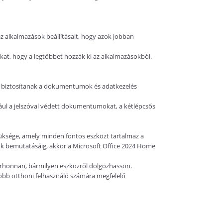
z alkalmazások beállításait, hogy azok jobban
lókat, hogy a legtöbbet hozzák ki az alkalmazásokból.
t biztosítanak a dokumentumok és adatkezelés
dául a jelszóval védett dokumentumokat, a kétlépcsős
züksége, amely minden fontos eszközt tartalmaz a
iók bemutatásáig, akkor a Microsoft Office 2024 Home
bárhonnan, bármilyen eszközről dolgozhasson.
gtöbb otthoni felhasználó számára megfelelő