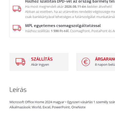
Házhoz szállítás DPD-vel az ország bármely te
Ha most megrendeli akár
2026.08.11-én
kedden
átveheti!
Abban az esetben, ha az utánvétes rendelés végösszege meg
csak bankkártyával lehetséges a futárszolgálat munkatársá
MPL egyetemes csomagszolgáltatással
Házhoz szállítás:
1 590 Ft-tól
. CsomagPont, PostaPont és 
SZÁLLÍTÁS
ÁRGARAN
Akár ingyen
8 napon belü
Leírás
Microsoft Office Home 2024 magyar • Egyszeri vásárlás 1 személy szá
Alkalmazások: World, Excel, PowerPoint, OneNote