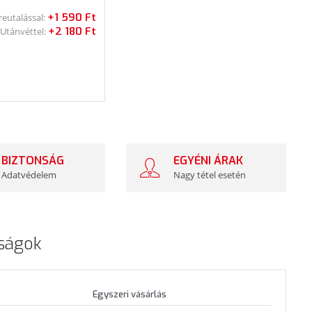
+1 590 Ft
reutalással:
+2 180 Ft
Utánvéttel:
BIZTONSÁG
EGYÉNI ÁRAK
Adatvédelem
Nagy tétel esetén
ságok
Egyszeri vásárlás