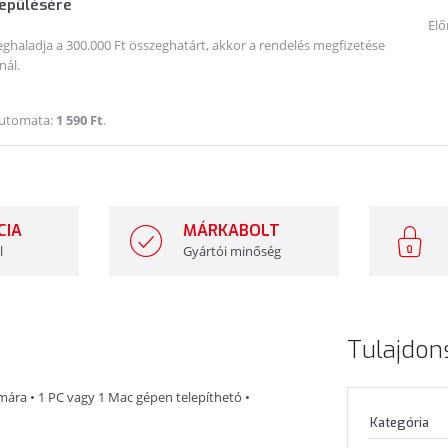
lepülésére
Elő
haladja a 300.000 Ft összeghatárt, akkor a rendelés megfizetése
nál.
Automata:
1 590 Ft
.
CIA
MÁRKABOLT
l
Gyártói minőség
Tulajdon
mára • 1 PC vagy 1 Mac gépen telepíthetó •
Kategória