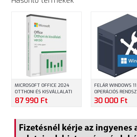
Hasonló termékek
MICROSOFT OFFICE 2024
FELÁR WINDOWS 1
OTTHONI ÉS KISVÁLLALATI
OPERÁCIÓS RENDSZ
VERZIÓ - HOME AND
TELEPÍTVE
87 990 Ft
30 000 Ft
BUSINESS (EP2-06667)