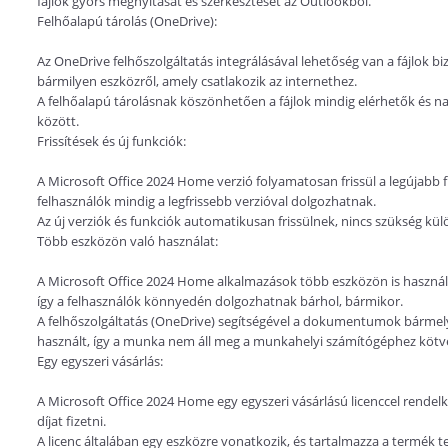
fájlok gyors megnyitását és szerkesztését az Outlookból.
Felhőalapú tárolás (OneDrive):
Az OneDrive felhőszolgáltatás integrálásával lehetőség van a fájlok b
bármilyen eszközről, amely csatlakozik az internethez.
A felhőalapú tárolásnak köszönhetően a fájlok mindig elérhetők és n
között.
Frissítések és új funkciók:
A Microsoft Office 2024 Home verzió folyamatosan frissül a legújabb fu
felhasználók mindig a legfrissebb verzióval dolgozhatnak.
Az új verziók és funkciók automatikusan frissülnek, nincs szükség külön
Több eszközön való használat:
A Microsoft Office 2024 Home alkalmazások több eszközön is használh
így a felhasználók könnyedén dolgozhatnak bárhol, bármikor.
A felhőszolgáltatás (OneDrive) segítségével a dokumentumok bármely
használt, így a munka nem áll meg a munkahelyi számítógéphez kötv
Egy egyszeri vásárlás:
A Microsoft Office 2024 Home egy egyszeri vásárlású licenccel rendel
díjat fizetni.
A licenc általában egy eszközre vonatkozik, és tartalmazza a termék te