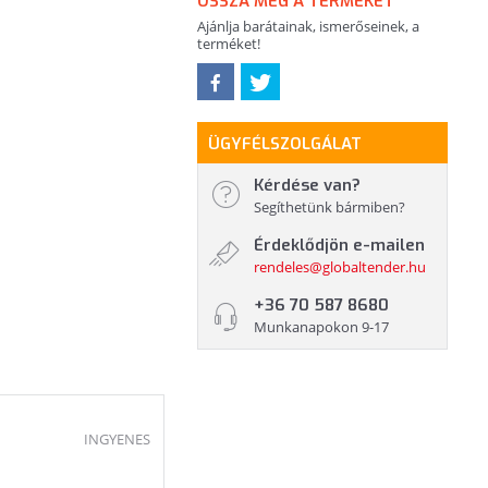
OSSZA MEG A TERMÉKET
Ajánlja barátainak, ismerőseinek, a
terméket!
ÜGYFÉLSZOLGÁLAT
Kérdése van?
Segíthetünk bármiben?
Érdeklődjön e-mailen
rendeles@globaltender.hu
+36 70 587 8680
Munkanapokon 9-17
INGYENES