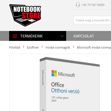
+36 70 587 8680
KAPCSOLAT
TERMÉKEINK
Főoldal
Szoftver
Irodai csomagok
Microsoft irodai csom