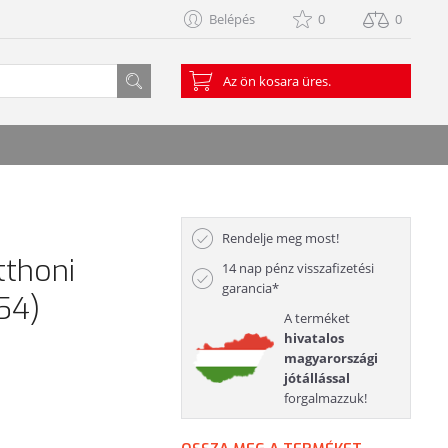
Belépés
0
0
Az ön kosara üres.
Rendelje meg most!
tthoni
14 nap pénz visszafizetési
garancia*
54)
A terméket
hivatalos
magyarországi
jótállással
forgalmazzuk!