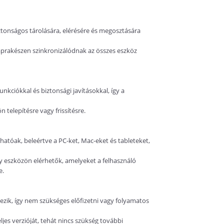
iztonságos tárolására, elérésére és megosztására
aprakészen szinkronizálódnak az összes eszköz
nkciókkal és biztonsági javításokkal, így a
 telepítésre vagy frissítésre.
atóak, beleértve a PC-ket, Mac-eket és tableteket,
 eszközön elérhetők, amelyeket a felhasználó
e.
kezik, így nem szükséges előfizetni vagy folyamatos
ljes verzióját, tehát nincs szükség további