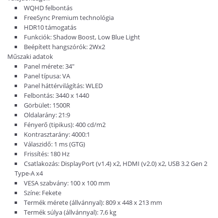
WQHD felbontás
FreeSync Premium technológia
HDR10 támogatás
Funkciók: Shadow Boost, Low Blue Light
Beépített hangszórók: 2Wx2
Műszaki adatok
Panel mérete: 34"
Panel típusa: VA
Panel háttérvilágítás: WLED
Felbontás: 3440 x 1440
Görbület: 1500R
Oldalarány: 21:9
Fényerő (tipikus): 400 cd/m2
Kontrasztarány: 4000:1
Válaszidő: 1 ms (GTG)
Frissítés: 180 Hz
Csatlakozás: DisplayPort (v1.4) x2, HDMI (v2.0) x2, USB 3.2 Gen 2
Type-A x4
VESA szabvány: 100 x 100 mm
Színe: Fekete
Termék mérete (állvánnyal): 809 x 448 x 213 mm
Termék súlya (állvánnyal): 7,6 kg