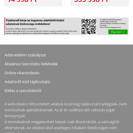
(2560X1440), 16:9, IPS,
WOLED, 16:9, 330HZ,
FEKETE
1000:1, 350CD, 1MS,
1500000:1, 400CD,
SZÍNBEN
HDMI, DISPLAYPORT, 3
0.03MS, VESA, HDMI,
ÉV GARANCIA, FEKETE
DISPLAYPORT, USB
SZÍNBEN
TYPE-C, 3 ÉV GARANCIA,
FEKETE SZÍNBEN
Adatvédelmi szabályzat
Általános Szerződési feltételek
Online vitarendezés
Adattörlő kód tájékoztató
Elállás a szerződéstől
A weboldalon feltüntetett adatok kizárólag tájékoztató jellegűek, nem
minősülnek ajánlattételnek. Az ár és szállítási idő változás jogát
fenntartjuk!
A termékeknél megjelenített képek csak illusztrációk, a valóságtól
eltérhetnek. Az oldalon lévő esetleges hibákért felelősséget nem