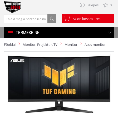
Belépés
0
Az ön kosara üres.
TERMÉKEINK
Főoldal
Monitor, Projektor, TV
Monitor
Asus monitor