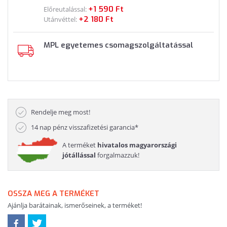
+1 590 Ft
Előreutalással:
+2 180 Ft
Utánvéttel:
MPL egyetemes csomagszolgáltatással
Rendelje meg most!
14 nap pénz visszafizetési garancia*
A terméket
hivatalos magyarországi
jótállással
forgalmazzuk!
OSSZA MEG A TERMÉKET
Ajánlja barátainak, ismerőseinek, a terméket!