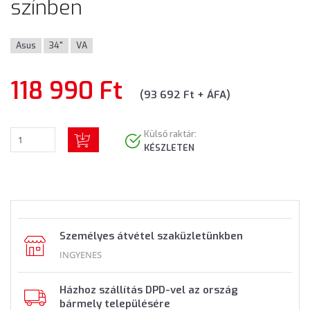
színben
Asus
34"
VA
118 990 Ft
(93 692 Ft + ÁFA)
Külső raktár:
KÉSZLETEN
Személyes átvétel szaküzletünkben
INGYENES
Házhoz szállítás DPD-vel az ország
bármely településére