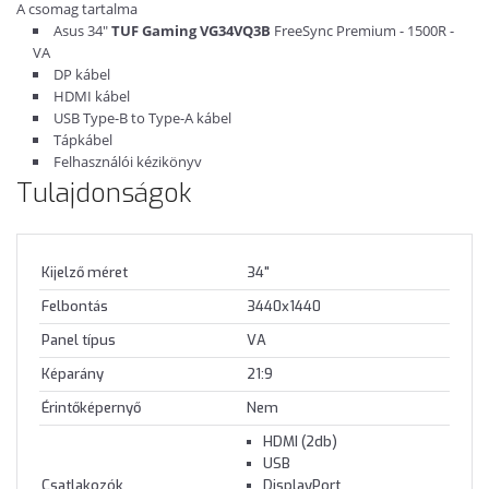
A csomag tartalma
Asus 34"
TUF Gaming VG34VQ3B
FreeSync Premium - 1500R -
VA
DP kábel
HDMI kábel
USB Type-B to Type-A kábel
Tápkábel
Felhasználói kézikönyv
Tulajdonságok
Kijelző méret
34"
Felbontás
3440x1440
Panel típus
VA
Képarány
21:9
Érintőképernyő
Nem
HDMI (2db)
USB
Csatlakozók
DisplayPort