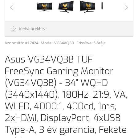
Kedvencekhez
Azonosító: #17424
Model:
VG34VQ3B
Frissítve: 5 órája
Asus VG34VQ3B TUF
FreeSync Gaming Monitor
(VG34VQ3B) - 34" WQHD
(3440x1440), 180Hz, 21:9, VA,
WLED, 4000:1, 400cd, 1ms,
2xHDMI, DisplayPort, 4xUSB
Type-A, 3 év garancia, Fekete