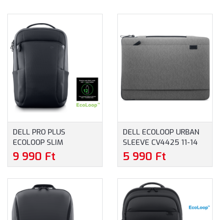
DELL PRO PLUS
DELL ECOLOOP URBAN
ECOLOOP SLIM
SLEEVE CV4425 11-14
BACKPACK NOTEBOOK
NOTEBOOKTÁSKA (460-
9 990 Ft
5 990 Ft
HÁTIZSÁK (460-BDQP) -
BDWQ) - MAXIMUM 14"
MAXIMUM 16" MÉRETŰ
MÉRETŰ
NOTEBOOKOKHOZ -
NOTEBOOKOKHOZ,
FEKETE SZÍNBEN
SZÜRKE SZÍNBEN