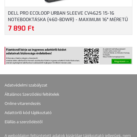
DELL PRO ECOLOOP URBAN SLEEVE CV4625 15-16
NOTEBOOKTÁSKA (460-BDWR) - MAXIMUM 16" MÉRETŰ
NOTEBOOKOKHOZ, SZÜRKE SZÍNBEN
7 890 Ft
Adatvédelmi szabályzat
Általános Szerződési feltételek
Online vitarendezés
Adattörlő kód tájékoztató
Elállás a szerződéstől
A weboldalon feltüntetett adatok kizárólag tájékoztató jellegűek, nem