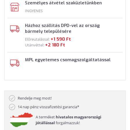
Személyes átvétel szaküzletünkben
INGYENES
Házhoz szállítás DPD-vel az ország
bármely településére
+1 590 Ft
Előreutalással:
+2 180 Ft
Utánvéttel:
MPL egyetemes csomagszolgáltatással
Rendelje meg most!
14 nap pénz visszafizetési garancia*
A terméket
hivatalos magyarországi
jótállással
forgalmazzuk!