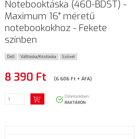
Notebooktáska (460-BDST) -
Maximum 16" méretű
notebookokhoz - Fekete
színben
Dell
Válltáska/Kézitáska
Szövet
8 390 Ft
(6 606 Ft + ÁFA)
Üzletünkben:
RAKTÁRON