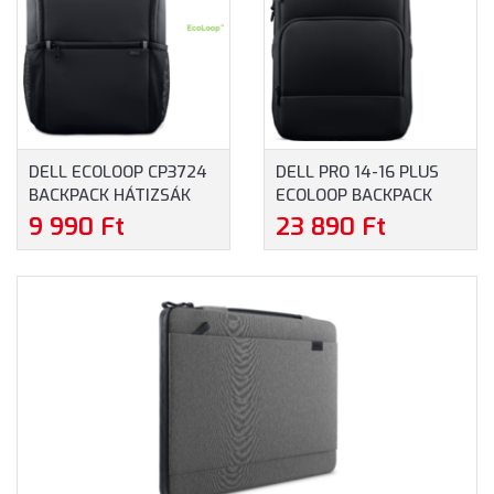
DELL ECOLOOP CP3724
DELL PRO 14-16 PLUS
BACKPACK HÁTIZSÁK
ECOLOOP BACKPACK
(460-BDSS) - MAXIMUM
CP5626 HÁTIZSÁK
9 990 Ft
23 890 Ft
16.0" MÉRETŰ
(460-BFFV) - MAXIMUM
NOTEBOOKOKHOZ
16.0" MÉRETŰ
NOTEBOOKOKHOZ