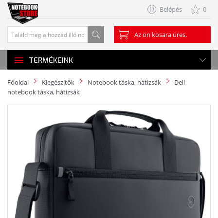
Belépés
0
Az ön kosara üres.
TERMÉKEINK
Főoldal
Kiegészítők
Notebook táska, hátizsák
Dell
notebook táska, hátizsák