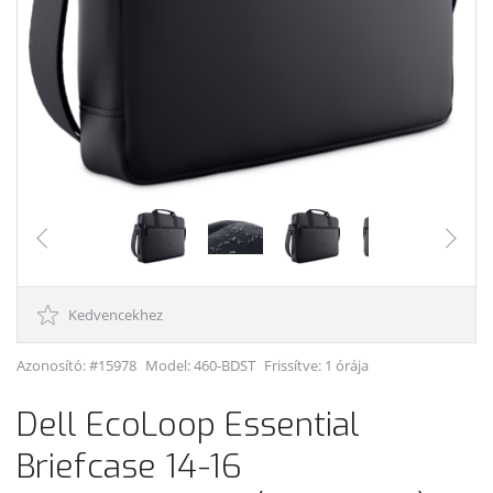
Kedvencekhez
Azonosító: #15978
Model:
460-BDST
Frissítve: 1 órája
Dell EcoLoop Essential
Briefcase 14-16