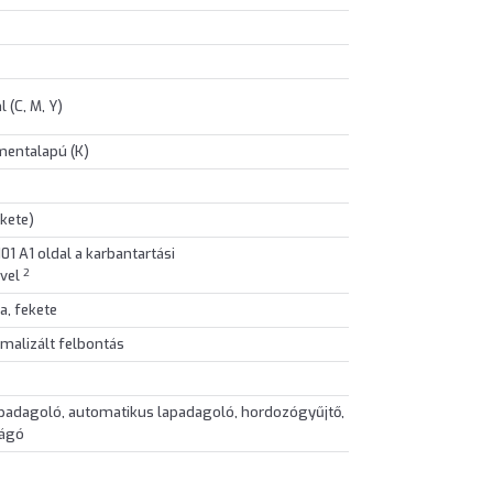
 (C, M, Y)
gmentalapú (K)
ekete)
01 A1 oldal a karbantartási
2
ével
a, fekete
imalizált felbontás
apadagoló, automatikus lapadagoló, hordozógyűjtő,
vágó