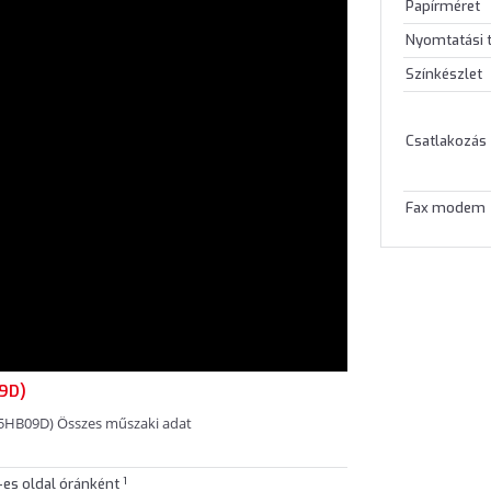
Papírméret
Nyomtatási 
Színkészlet
Csatlakozás
Fax modem
9D)
 (5HB09D) Összes műszaki adat
1
-es oldal óránként