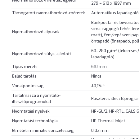
Nyomathordozó-méretek, egyedi
279 – 610 x 1897 mm
Támogatott nyomathordozó-méretek
Automatikus lapadagoló: 
Bankposta- és bevonatos
sima, ragyogó fehér, tervr
Nyomathordozó-típusok
matt), fényképészeti papír
öntapadó (öntapadó, poli
60–280 g/m² (tekercses/
Nyomathordozó súlya, ajánlott
lapadagoló)
Típus mérete
610 mm
Belső tárolás
Nincs
6
Vonalpontosság
±0,1%
Tartalmazza a nyomtató-
Raszteres illesztőprog
illesztőprogramokat
Nyomtatási nyelvek
HP-GL/2, HP-RTL, CALS G
Nyomtatási technológia
HP Thermal Inkjet
Elméleti minimális sorszélesség
0,02 mm