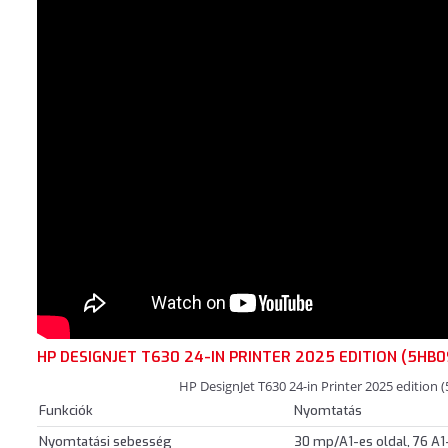
HP DESIGNJET T630 24-IN PRINTER 2025 EDITION (5HB0
HP DesignJet T630 24-in Printer 2025 edition
Funkciók
Nyomtatás
Nyomtatási sebesség
30 mp/A1-es oldal, 76 A1