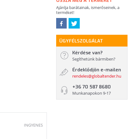
OSSZA MEG A TERMÉKET
Ajánlja barátainak, ismerőseinek, a
terméket!
ÜGYFÉLSZOLGÁLAT
Kérdése van?
Segíthetünk bármiben?
Érdeklődjön e-mailen
rendeles@globaltender.hu
+36 70 587 8680
Munkanapokon 9-17
INGYENES