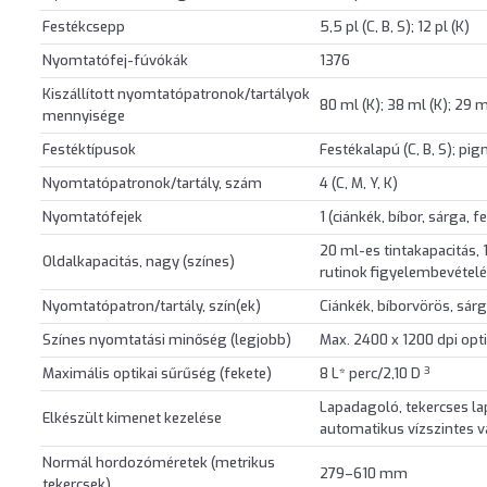
Festékcsepp
5,5 pl (C, B, S); 12 pl (K)
Nyomtatófej-fúvókák
1376
Kiszállított nyomtatópatronok/tartályok
80 ml (K); 38 ml (K); 29 ml
mennyisége
Festéktípusok
Festékalapú (C, B, S); pi
Nyomtatópatronok/tartály, szám
4 (C, M, Y, K)
Nyomtatófejek
1 (ciánkék, bíbor, sárga, f
20 ml-es tintakapacitás, 1
Oldalkapacitás, nagy (színes)
rutinok figyelembevétel
Nyomtatópatron/tartály, szín(ek)
Ciánkék, bíborvörös, sárg
Színes nyomtatási minőség (legjobb)
Max. 2400 x 1200 dpi opt
3
Maximális optikai sűrűség (fekete)
8 L* perc/2,10 D
Lapadagoló, tekercses l
Elkészült kimenet kezelése
automatikus vízszintes 
Normál hordozóméretek (metrikus
279–610 mm
tekercsek)