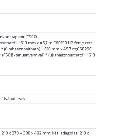
ankpostapapír (FSC®-
5
osítható)
610 mm x 45,7 m;C6019B HP fényezett
4
5
)
(újrahasznosítható)
610 mm x 45,7 m;C6029C
4
5
ír (FSC®-tanúsítvánnyal)
(újrahasznosítható)
610
 Látványtervek
210 x 279 – 330 x 482 mm; kézi adagolás: 210 x