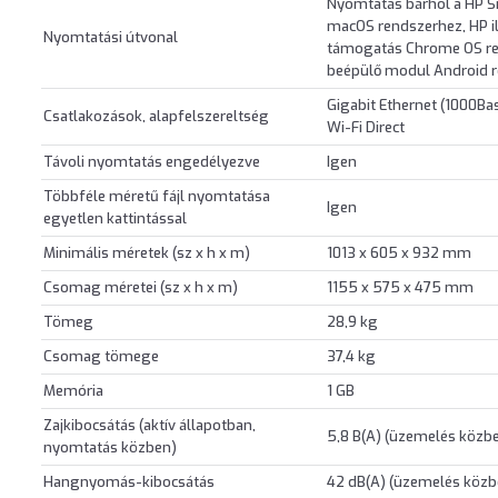
Nyomtatás bárhol a HP Sm
macOS rendszerhez, HP i
Nyomtatási útvonal
támogatás Chrome OS ren
beépülő modul Android r
Gigabit Ethernet (1000Ba
Csatlakozások, alapfelszereltség
Wi-Fi Direct
Távoli nyomtatás engedélyezve
Igen
Többféle méretű fájl nyomtatása
Igen
egyetlen kattintással
Minimális méretek (sz x h x m)
1013 x 605 x 932 mm
Csomag méretei (sz x h x m)
1155 x 575 x 475 mm
Tömeg
28,9 kg
Csomag tömege
37,4 kg
Memória
1 GB
Zajkibocsátás (aktív állapotban,
5,8 B(A) (üzemelés közben
nyomtatás közben)
Hangnyomás-kibocsátás
42 dB(A) (üzemelés közbe