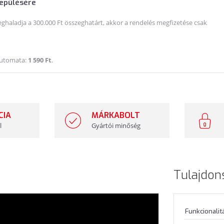
lepülésére
haladja a 300.000 Ft összeghatárt, akkor a rendelés megfizetése csak
Automata:
1 590 Ft
.
CIA
MÁRKABOLT
l
Gyártói minőség
Tulajdon
Funkcionalit