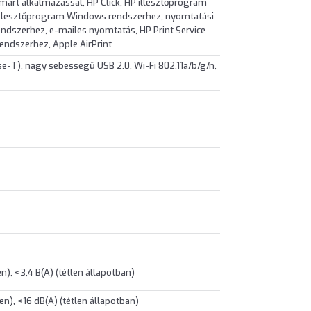
art alkalmazással, HP Click, HP illesztőprogram
llesztőprogram Windows rendszerhez, nyomtatási
dszerhez, e-mailes nyomtatás, HP Print Service
endszerhez, Apple AirPrint
se-T), nagy sebességű USB 2.0, Wi-Fi 802.11a/b/g/n,
), <3,4 B(A) (tétlen állapotban)
n), <16 dB(A) (tétlen állapotban)