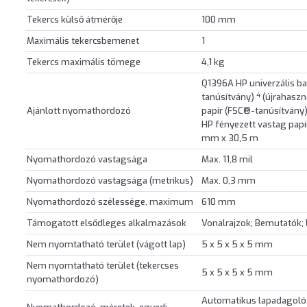
Tekercs külső átmérője
100 mm
Maximális tekercsbemenet
1
Tekercs maximális tömege
4,1 kg
Q1396A HP univerzális b
4
tanúsítvány)
(újrahaszn
Ajánlott nyomathordozó
papír (FSC®-tanúsítvány
HP fényezett vastag pap
mm x 30,5 m
Nyomathordozó vastagsága
Max. 11,8 mil
Nyomathordozó vastagsága (metrikus)
Max. 0,3 mm
Nyomathordozó szélessége, maximum
610 mm
Támogatott elsődleges alkalmazások
Vonalrajzok; Bemutatók;
Nem nyomtatható terület (vágott lap)
5 x 5 x 5 x 5 mm
Nem nyomtatható terület (tekercses
5 x 5 x 5 x 5 mm
nyomathordozó)
Automatikus lapadagoló: 