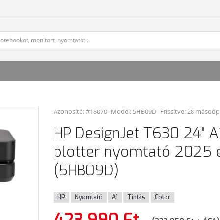
Azonosító: #18070
Model:
5HB09D
Frissítve: 28 másodp
HP DesignJet T630 24" A1
plotter nyomtató 2025 e
(5HB09D)
HP
Nyomtató
A1
Tintás
Color
423 990 Ft