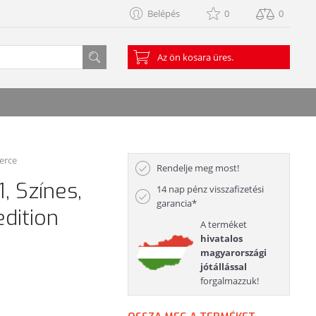
Belépés
0
0
Az ön kosara üres.
erce
Rendelje meg most!
, Színes,
14 nap pénz visszafizetési
garancia*
dition
A terméket
hivatalos
magyarországi
jótállással
forgalmazzuk!