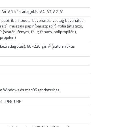
A4, A3; kézi adagolás: A4, A3, A2, A1
 papír (bankposta, bevonatos, vastag bevonatos,
ajz), műszaki papír (pauszpapír), fólia (átlátszó,
 (szatén, fényes, félig fényes, polipropilén),
propilén)
kézi adagolás); 60–220 g/m² (automatikus
ram Windows és macOS rendszerhez
4, JPEG, URF