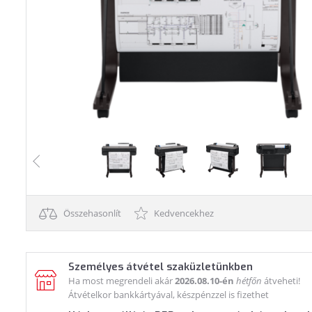
Összehasonlít
Kedvencekhez
Személyes átvétel szaküzletünkben
Ha most megrendeli akár
2026.08.10-én
hétfőn
átveheti!
Átvételkor bankkártyával, készpénzzel is fizethet