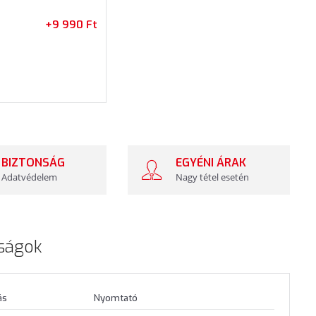
+9 990 Ft
BIZTONSÁG
EGYÉNI ÁRAK
Adatvédelem
Nagy tétel esetén
ságok
ás
Nyomtató