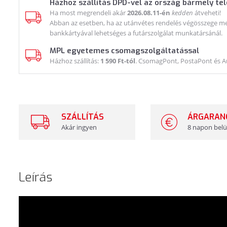
Házhoz szállítás DPD-vel az ország bármely te
Ha most megrendeli akár
2026.08.11-én
kedden
átveheti!
Abban az esetben, ha az utánvétes rendelés végösszege meg
bankkártyával lehetséges a futárszolgálat munkatársánál.
MPL egyetemes csomagszolgáltatással
Házhoz szállítás:
1 590 Ft-tól
. CsomagPont, PostaPont és 
SZÁLLÍTÁS
ÁRGARAN
Akár ingyen
8 napon belü
Leírás