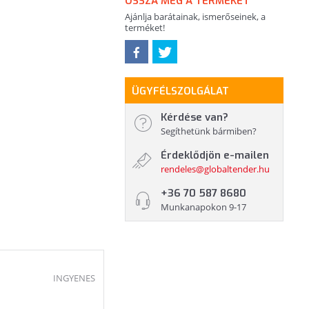
OSSZA MEG A TERMÉKET
Ajánlja barátainak, ismerőseinek, a
terméket!
ÜGYFÉLSZOLGÁLAT
Kérdése van?
Segíthetünk bármiben?
Érdeklődjön e-mailen
rendeles@globaltender.hu
+36 70 587 8680
Munkanapokon 9-17
INGYENES