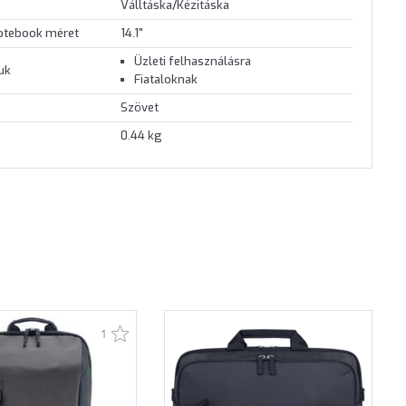
Válltáska/Kézitáska
otebook méret
14.1"
Üzleti felhasználásra
juk
Fiataloknak
Szövet
0.44 kg
1