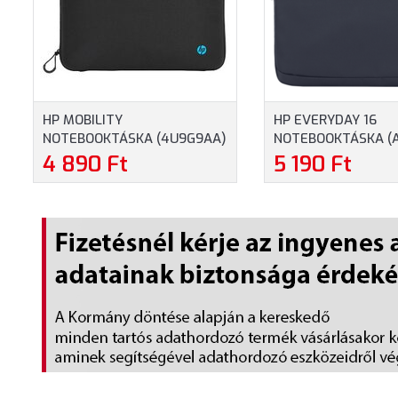
HP MOBILITY
HP EVERYDAY 16
NOTEBOOKTÁSKA (4U9G9AA)
NOTEBOOKTÁSKA (
- MAXIMUM 14.0" MÉRETŰ
- MAXIMUM 16" MÉ
4 890 Ft
5 190 Ft
NOTEBOOKOKHOZ
NOTEBOOKOKHOZ -
SZÍNBEN