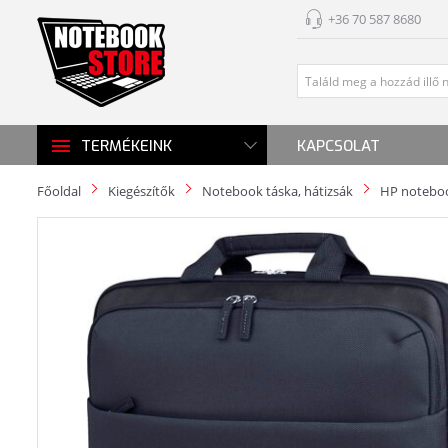
+36 70 587 8680
KAPCSOLAT
TERMÉKEINK
Főoldal
Kiegészítők
Notebook táska, hátizsák
HP noteboo