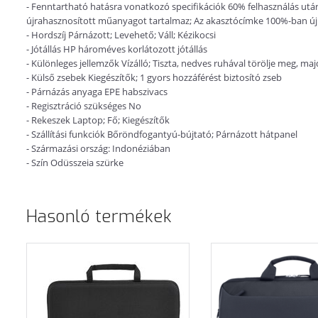
- Fenntartható hatásra vonatkozó specifikációk 60% felhasználás ut
újrahasznosított műanyagot tartalmaz; Az akasztócímke 100%-ban újr
- Hordszíj Párnázott; Levehető; Váll; Kézikocsi
- Jótállás HP hároméves korlátozott jótállás
- Különleges jellemzők Vízálló; Tiszta, nedves ruhával törölje meg, m
- Külső zsebek Kiegészítők; 1 gyors hozzáférést biztosító zseb
- Párnázás anyaga EPE habszivacs
- Regisztráció szükséges No
- Rekeszek Laptop; Fő; Kiegészítők
- Szállítási funkciók Bőröndfogantyú-bújtató; Párnázott hátpanel
- Származási ország: Indonéziában
- Szín Odüsszeia szürke
Hasonló termékek