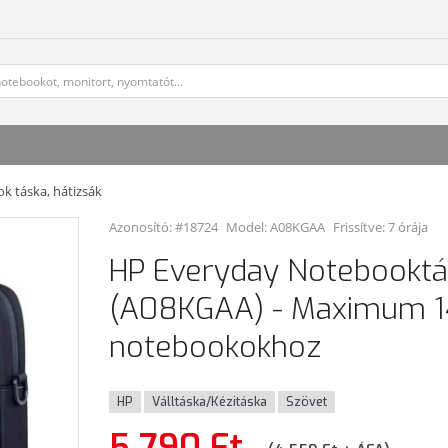
k táska, hátizsák
Azonosító: #18724
Model:
A08KGAA
Frissítve: 7 órája
HP Everyday Notebooktá
(A08KGAA) - Maximum 1
notebookokhoz
HP
Válltáska/Kézitáska
Szövet
5 790 Ft