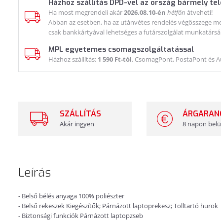
Házhoz szállítás DPD-vel az ország bármely te
Ha most megrendeli akár
2026.08.10-én
hétfőn
átveheti!
Abban az esetben, ha az utánvétes rendelés végösszege meg
csak bankkártyával lehetséges a futárszolgálat munkatársá
MPL egyetemes csomagszolgáltatással
Házhoz szállítás:
1 590 Ft-tól
. CsomagPont, PostaPont és 
SZÁLLÍTÁS
ÁRGARAN
Akár ingyen
8 napon belü
Leírás
- Belső bélés anyaga 100% poliészter
- Belső rekeszek Kiegészítők; Párnázott laptoprekesz; Tolltartó hurok
- Biztonsági funkciók Párnázott laptopzseb