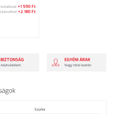
+1 590 Ft
reutalással:
+2 180 Ft
Utánvéttel:
BIZTONSÁG
EGYÉNI ÁRAK
Adatvédelem
Nagy tétel esetén
ságok
Szürke