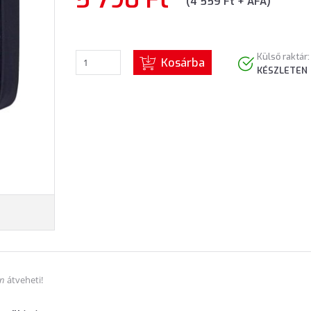
(4 559 Ft + ÁFA)
Külső raktár:
Kosárba
KÉSZLETEN
án
átveheti!