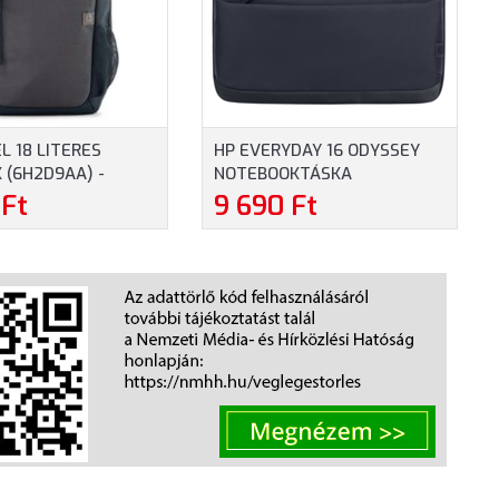
L 18 LITERES
HP EVERYDAY 16 ODYSSEY
 (6H2D9AA) -
NOTEBOOKTÁSKA
 15.6" MÉRETŰ
(A08JWAA) - MAXIMUM 16.0"
 Ft
9 690 Ft
KOKHOZ, KÉK
MÉRETŰ NOTEBOOKOKHOZ -
SZÜRKE SZÍNBEN