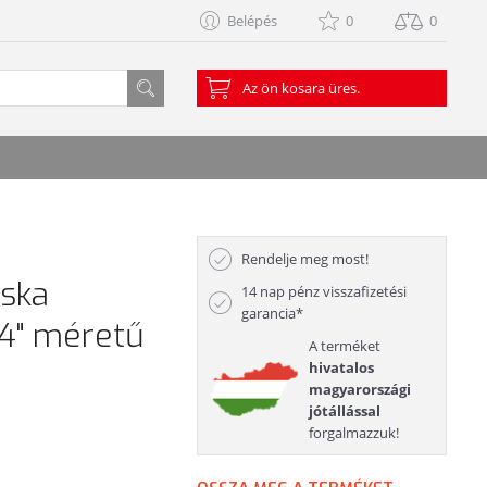
Belépés
0
0
Az ön kosara üres.
Rendelje meg most!
ska
14 nap pénz visszafizetési
garancia*
4" méretű
A terméket
hivatalos
magyarországi
jótállással
forgalmazzuk!