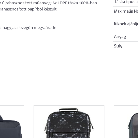
Táska típusa
án újrahasznosított műanyag; Az LDPE táska 100%-ban
ahasznosított papírból készült
Maximális N
Kiknek ajánl
ajd hagyja a levegőn megszáradni
Anyag
Súly