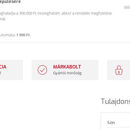
lepülésére
Elő
haladja a 300.000 Ft összeghatárt, akkor a rendelés megfizetése
nál.
Automata:
1 590 Ft
.
CIA
MÁRKABOLT
l
Gyártói minőség
Tulajdon
Szín