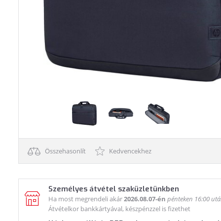
Összehasonlít
Kedvencekhez
Személyes átvétel szaküzletünkben
Ha most megrendeli akár
2026.08.07-én
pénteken 16:00 ut
Átvételkor bankkártyával, készpénzzel is fizethet