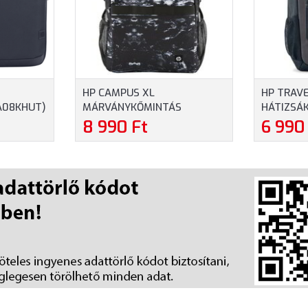
HP CAMPUS XL
HP TRAVE
A08KHUT)
MÁRVÁNYKŐMINTÁS
HÁTIZSÁK
RETŰ
HÁTIZSÁK (7K0E2AA) -
MAXIMUM
8 990 Ft
6 990
 SZÜRKE
MAXIMUM 16.1" MÉRETŰ
NOTEBOO
NOTEBOOKOKHOZ,
SZÍNBEN
MÁRVÁNYKŐMINTÁS SZÍNBEN