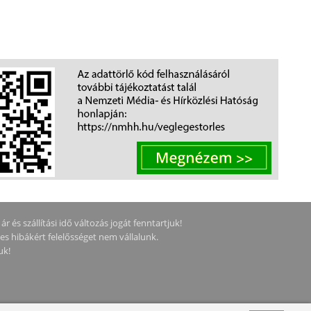
 és szállítási idő változás jogát fenntartjuk!
ges hibákért felelősséget nem vállalunk.
uk!