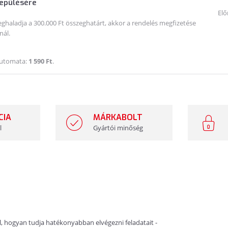
lepülésére
Elő
haladja a 300.000 Ft összeghatárt, akkor a rendelés megfizetése
nál.
Automata:
1 590 Ft
.
CIA
MÁRKABOLT
l
Gyártói minőség
l, hogyan tudja hatékonyabban elvégezni feladatait -