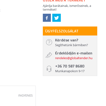
OSSZA MEG A TERMÉKET
Ajánlja barátainak, ismerőseinek, a
terméket!
:
ÜGYFÉLSZOLGÁLAT
Kérdése van?
Segíthetünk bármiben?
Érdeklődjön e-mailen
rendeles@globaltender.hu
+36 70 587 8680
Munkanapokon 9-17
INGYENES