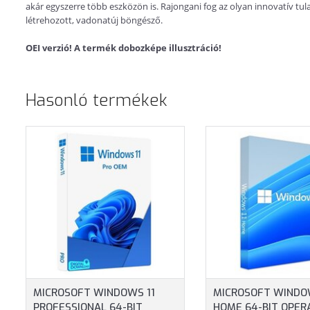
akár egyszerre több eszközön is. Rajongani fog az olyan innovatív tu
létrehozott, vadonatúj böngésző.
OEI verzió! A termék dobozképe illusztráció!
Hasonló termékek
MICROSOFT WINDOWS 11
MICROSOFT WINDO
PROFESSIONAL 64-BIT
HOME 64-BIT OPER