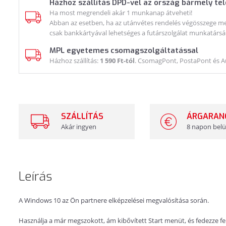
Házhoz szállítás DPD-vel az ország bármely te
Ha most megrendeli akár 1 munkanap átveheti!
Abban az esetben, ha az utánvétes rendelés végösszege meg
csak bankkártyával lehetséges a futárszolgálat munkatársá
MPL egyetemes csomagszolgáltatással
Házhoz szállítás:
1 590 Ft-tól
. CsomagPont, PostaPont és 
SZÁLLÍTÁS
ÁRGARAN
Akár ingyen
8 napon belü
Leírás
A Windows 10 az Ön partnere elképzelései megvalósítása során.
Használja a már megszokott, ám kibővített Start menüt, és fedezze fe