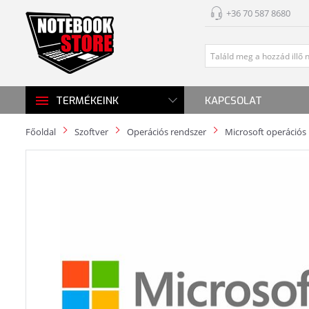
+36 70 587 8680
KAPCSOLAT
TERMÉKEINK
Főoldal
Szoftver
Operációs rendszer
Microsoft operációs