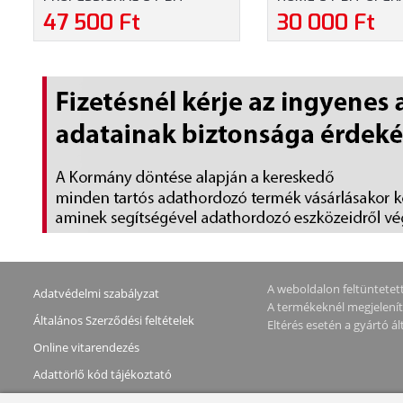
OPERÁCIÓS RENDSZER (FQC-
RENDSZER (KW9-00
47 500 Ft
30 000 Ft
10537)
A weboldalon feltüntetett 
Adatvédelmi szabályzat
A termékeknél megjeleníte
Általános Szerződési feltételek
Eltérés esetén a gyártó 
Online vitarendezés
Adattörlő kód tájékoztató
Elállás a szerződéstől