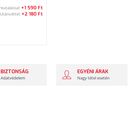
+1 590 Ft
reutalással:
+2 180 Ft
Utánvéttel:
BIZTONSÁG
EGYÉNI ÁRAK
Adatvédelem
Nagy tétel esetén