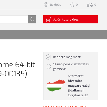
Belépés
0
0
Az ön kosara üres.
e
Rendelje meg most!
ome 64-bit
14 nap pénz visszafizetési
garancia*
9-00135)
A terméket
hivatalos
magyarországi
jótállással
forgalmazzuk!