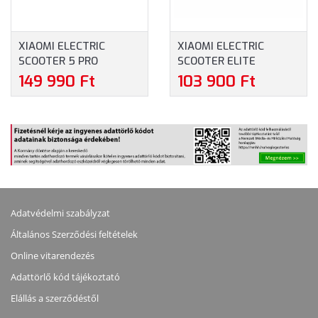
XIAOMI ELECTRIC
XIAOMI ELECTRIC
SCOOTER 5 PRO
SCOOTER ELITE
ELEKTROMOS ROLLER
ELEKTROMOS ROLLER
149 990 Ft
103 900 Ft
(BHR9611GL)
(BHR9603GL)
Adatvédelmi szabályzat
Általános Szerződési feltételek
Online vitarendezés
Adattörlő kód tájékoztató
Elállás a szerződéstől