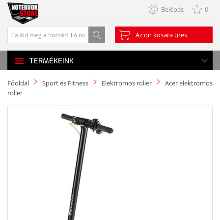
Belépés
0
Az ön kosara üres.
TERMÉKEINK
Főoldal
Sport és Fitness
Elektromos roller
Acer elektromos
roller