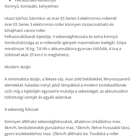
Könnyű, kompakt, kényelmes
Utazz bárhol, bármikor az Acer ES Series 3 elektromos rollerrel!
Acer ES Series 3 elektromos roller könnyen összecsukható és
kihajtható városi roller.
Felhasználóbarát kijelzője, 3 sebességfokozata és extra könnyű
hordozhatósága az e-rollerezők igényeit maximálisan kielégíti. Súlya
mindössze 16 kg. 7,8 Ah-s akkumulátora gyorsan töltődik, 4 óra a
töltéssel akár 25 km-t is megtehetsz.
Modern dizájn
A minimalista dizájn, a fekete váz, Acer zöld betétekkel, fényvisszaverő
elemekkel, haladási irányt jelző lámpákkal a modern közlekedőknek
szól, míg a kijelzőjén egyszerre mutatja a sebességet, az akkumulátor
töltöttségi szintjét és egyéb adatokat.
4 sebesség fokozat
Könnyen állítható sebességfokozatok, általános cirkáláshoz max.
6km/h, lendületesebb guruláshoz max. 10km/h, illetve hosszabb távú,
gyors közlekedéshez max. 25km/h állítható be. Továbbá a roller