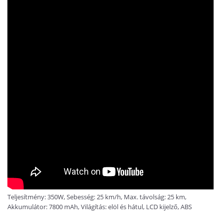
Teljesítmény: 350W, Sebesség: 25 km/h, Max. távolság: 25 km,
Akkumulátor: 7800 mAh, Világítás: elöl és hátul, LCD kijelző, ABS