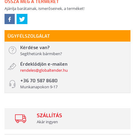
OSSZA MEG A TERMÉKET
Ajánlja barátainak, ismerőseinek, a terméket!
ÜGYFÉLSZOLGÁLAT
Kérdése van?
Segíthetünk bármiben?
Érdeklődjön e-mailen
rendeles@globaltender.hu
+36 70 587 8680
Munkanapokon 9-17
SZÁLLÍTÁS
Akár ingyen