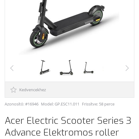
Kedvencekhez
Azonosító: #16946
Model:
GP.ESC11.011
Frissítve: 58 perce
Acer Electric Scooter Series 3
Advance Elektromos roller