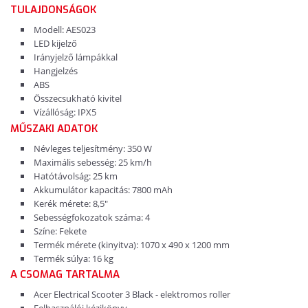
TULAJDONSÁGOK
Modell: AES023
LED kijelző
Irányjelző lámpákkal
Hangjelzés
ABS
Összecsukható kivitel
Vízállóság: IPX5
MŰSZAKI ADATOK
Névleges teljesítmény: 350 W
Maximális sebesség: 25 km/h
Hatótávolság: 25 km
Akkumulátor kapacitás: 7800 mAh
Kerék mérete: 8,5"
Sebességfokozatok száma: 4
Színe: Fekete
Termék mérete (kinyitva): 1070 x 490 x 1200 mm
Termék súlya: 16 kg
A CSOMAG TARTALMA
Acer Electrical Scooter 3 Black - elektromos roller
Felhasználói kézikönyv