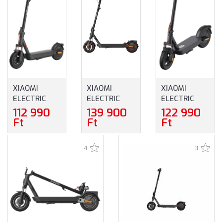
XIAOMI
XIAOMI
XIAOMI
ELECTRIC
ELECTRIC
ELECTRIC
SCOOTER 5
SCOOTER 5
SCOOTER 5
112 990
139 900
122 990
ELEKTROMOS
MAX
PLUS
Ft
Ft
Ft
ROLLER
ELEKTROMOS
ELEKTROMOS
(BHR9618GL)
ROLLER
ROLLER
4
3
(BHR9615GL)
(BHR080TGL)