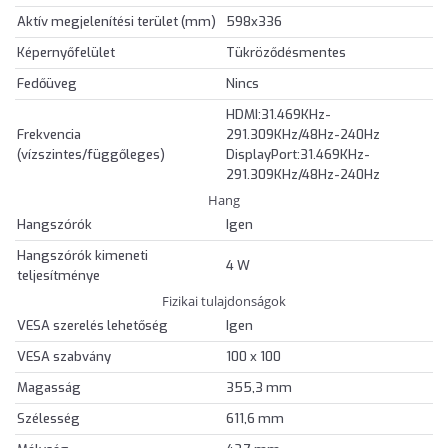
Aktív megjelenítési terület (mm)
598x336
Képernyőfelület
Tükröződésmentes
Fedőüveg
Nincs
HDMI:31.469KHz-
Frekvencia
291.309KHz/48Hz-240Hz
(vízszintes/függőleges)
DisplayPort:31.469KHz-
291.309KHz/48Hz-240Hz
Hang
Hangszórók
Igen
Hangszórók kimeneti
4 W
teljesítménye
Fizikai tulajdonságok
VESA szerelés lehetőség
Igen
VESA szabvány
100 x 100
Magasság
355,3 mm
Szélesség
611,6 mm