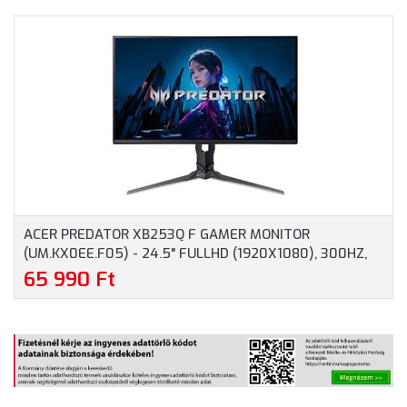
27" QHD (2560X1440),
MONITOR
IPS, 16:9, 180HZ,
(UM.HX3EE.501) - 27.0"
FREESYNC, 0.5MS,
UHD (3840X2160),
400NITS, HDMI,
160HZ, 1MS, 400NITS,
DISPLAYPORT, 2 ÉV
2XHDMI, DP, AUDIO, 2 ÉV
GARANCIA, FEKETE
GARANCIA, FEKETE
SZÍNBEN
SZÍNBEN
ACER PREDATOR XB253Q F GAMER MONITOR
(UM.KX0EE.F05) - 24.5" FULLHD (1920X1080), 300HZ,
1MS, 250NITS, 2XHDMI, DP, MM, HDR10, 2 ÉV GARANCIA,
65 990 Ft
FEKETE SZÍNBEN