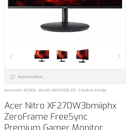
Kedvencekhez
Azonosító: #23320
Model:
UM.HX0EE.331
Frissítve: 4 órája
Acer Nitro XF270W3bmiiphx
ZeroFrame FreeSync
Premium Gamer Monitor