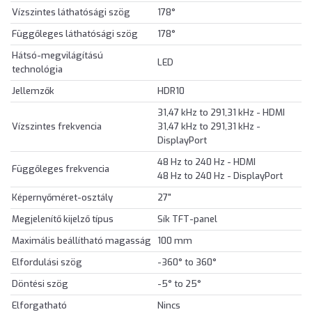
Vízszintes láthatósági szög
178°
Függőleges láthatósági szög
178°
Hátsó-megvilágítású
LED
technológia
Jellemzők
HDR10
31,47 kHz to 291,31 kHz - HDMI
Vízszintes frekvencia
31,47 kHz to 291,31 kHz -
DisplayPort
48 Hz to 240 Hz - HDMI
Függőleges frekvencia
48 Hz to 240 Hz - DisplayPort
Képernyőméret-osztály
27"
Megjelenítő kijelző típus
Sík TFT-panel
Maximális beállítható magasság
100 mm
Elfordulási szög
-360° to 360°
Döntési szög
-5° to 25°
Elforgatható
Nincs