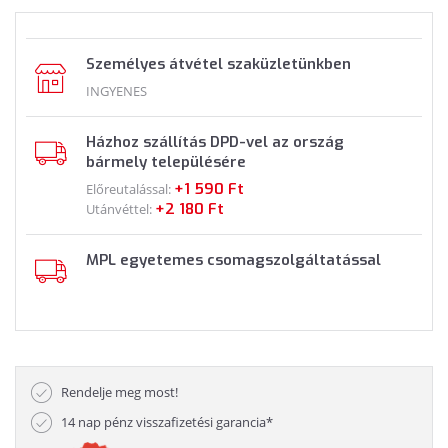
Személyes átvétel szaküzletünkben
INGYENES
Házhoz szállítás DPD-vel az ország
bármely településére
+1 590 Ft
Előreutalással:
+2 180 Ft
Utánvéttel:
MPL egyetemes csomagszolgáltatással
Rendelje meg most!
14 nap pénz visszafizetési garancia*