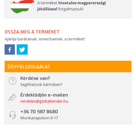
A terméket
hivatalos magyarországi
jótállással
forgalmazzuk!
OSSZA MEG A TERMÉKET
Ajánlja barátainak, ismerőseinek, a terméket!
ÜGYFÉLSZOLGÁLAT
Kérdése van?
Segíthetünk bármiben?
Érdeklődjön e-mailen
rendeles@globaltender.hu
+36 70 587 8680
Munkanapokon 9-17