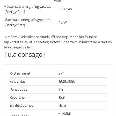
Áram
Készenléti energiafogyasztás
300 mW
(Energy Star)
Maximális energiafogyasztás
42 W
(Energy Star)
A műszaki adatokat harmadik fél bocsátja rendelkezésünkre
tájékoztatási céllal. Az esetleg előforduló tartalmi hibákért nem tudunk
felelősséget vállalni.
Tulajdonságok
Kijelző méret
27"
Felbontás
1920x1080
Panel típus
IPS
Képarány
16:9
Érintőképernyő
Nem
HDMI