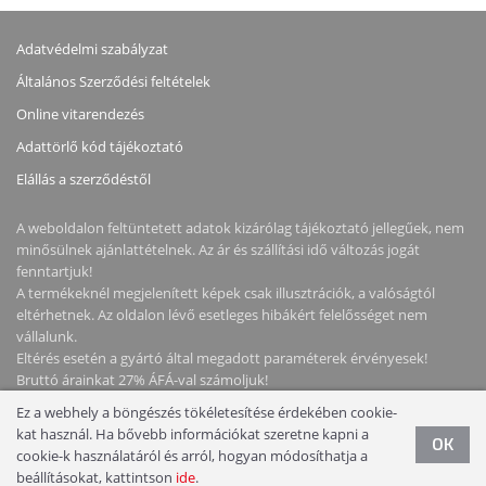
Adatvédelmi szabályzat
Általános Szerződési feltételek
Online vitarendezés
Adattörlő kód tájékoztató
Elállás a szerződéstől
A weboldalon feltüntetett adatok kizárólag tájékoztató jellegűek, nem
minősülnek ajánlattételnek. Az ár és szállítási idő változás jogát
fenntartjuk!
A termékeknél megjelenített képek csak illusztrációk, a valóságtól
eltérhetnek. Az oldalon lévő esetleges hibákért felelősséget nem
vállalunk.
Eltérés esetén a gyártó által megadott paraméterek érvényesek!
Bruttó árainkat 27% ÁFÁ-val számoljuk!
Ez a webhely a böngészés tökéletesítése érdekében cookie-
kat használ. Ha bővebb információkat szeretne kapni a
Copyright © 2026 NotebookStore. Minden jog fenntartva!
OK
cookie-k használatáról és arról, hogyan módosíthatja a
beállításokat, kattintson
ide
.