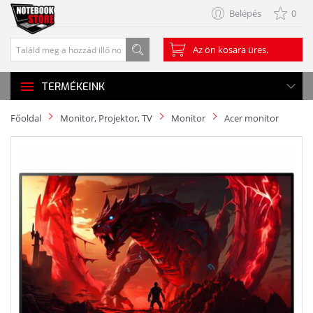
Belépés
0
Az ön kosara üres.
TERMÉKEINK
Főoldal
Monitor, Projektor, TV
Monitor
Acer monitor