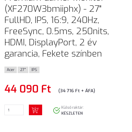
(XF270W3bmiiphx) - 27"
FullHD, IPS, 16:9, 240Hz,
FreeSync, 0.5ms, 250nits,
HDMI, DisplayPort, 2 év
garancia, Fekete színben
Acer
27"
IPS
44 090 Ft
(34 716 Ft + ÁFA)
Külső raktár:
KÉSZLETEN