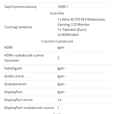
Saját kontrasztarány
1,000:1
Különféle
1 x Nitro XF270 W3 Widescreen
Gaming LCD Monitor
Csomag tartalma
1 x Tápkábel (Euro)
1x HDMI kábel
Csatolók/csatlakozók
HDMI
Igen
HDMI-csatlakozók száma
2
összesen
Fejhallgató
Igen
Audio Line In
Igen
Audiokimenet
Igen
DisplayPort
Igen
DisplayPort verzió
1,4
DisplayPort-csatlakozók száma
1