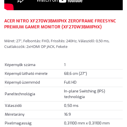
ACER NITRO XF270W3BMIIPHX ZEROFRAME FREESYNC
PREMIUM GAMER MONITOR (XF270W3BMIIPHX)
Méret: 27", Felbontás: FHD, Frissítés: 240Hz, Válaszidő: 0,50 ms,
Csatlakozók: 2xHDMI DP JACK, Fekete
Képernyők száma
1
Képernyő látható mérete
68,6 cm (27")
Képernyő üzemmód
Full HD
In-plane Switching (IPS)
Paneltechnológia
technológia
Válaszidő
0,50 ms
Méretarány
16:9
Pixelmagasság
0,31100 mm x 0,31100 mm