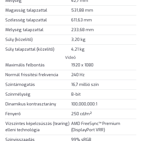
Mélység
42,7 mm
Magasság talapzattal
531,88 mm
Szélesség talapzattal
611,63 mm
Mélység talapzattal
233,68 mm
Súly (közelítő)
3,20 kg
Súly talapzattal (közelítő)
4,21 kg
Videó
Maximális felbontás
1920 x 1080
Normál frissítési frekvencia
240 Hz
Színtámogatás
16,7 millió szín
Színmélység
8-bit
Dinamikus kontrasztarány
100,000,000:1
Fényerő
250 cd/m²
Vízszintes képelcsúszás (tearing)
AMD FreeSync™ Premium
elleni technológia
(DisplayPort VRR)
Színvisszaadás
99% sRGB