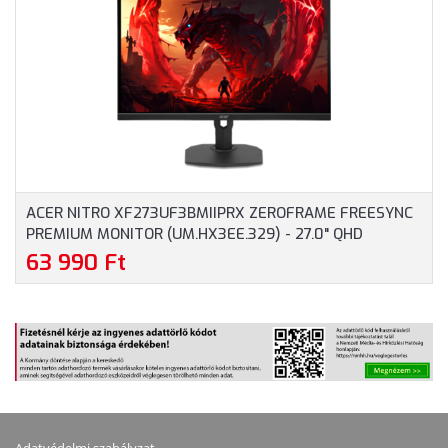
FREESYNC, 100HZ, 4MS,
ADAPTIVE SYNC, 16:9,
250NIT, DISPLAYPORT,
100HZ, 4MS, 250NITS,
HDMI, VGA, 3 ÉV
HDMI, USB-C, 2 ÉV
GARANCIA
GARANCIA, FEKETE
SZÍNBEN
ACER NITRO XF273UF3BMIIPRX ZEROFRAME FREESYNC
PREMIUM MONITOR (UM.HX3EE.329) - 27.0" QHD
(2560X1440), IPS, 16:9, 320HZ, FREESYNC, 0.5MS,
63 990 Ft
250NITS, HDMI, DISPLAYPORT, 2 ÉV GARANCIA, FEKETE
SZÍNBEN