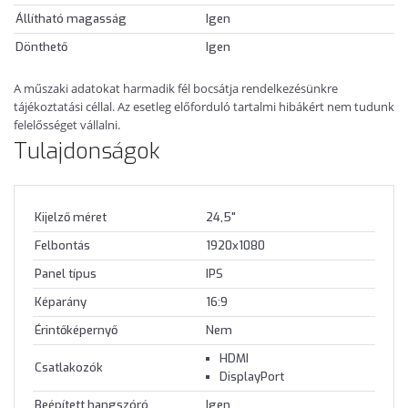
Állítható magasság
Igen
Dönthető
Igen
A műszaki adatokat harmadik fél bocsátja rendelkezésünkre
tájékoztatási céllal. Az esetleg előforduló tartalmi hibákért nem tudunk
felelősséget vállalni.
Tulajdonságok
Kijelző méret
24,5"
Felbontás
1920x1080
Panel típus
IPS
Képarány
16:9
Érintőképernyő
Nem
HDMI
Csatlakozók
DisplayPort
Beépített hangszóró
Igen