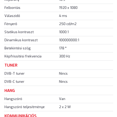
Felbontás
1920 x 1080
Válaszidő
4 ms
Fényerő
250 cd/m2
Statikus kontraszt
1000:1
Dinamikus kontraszt
100000000:1
Betekintési szög
178 °
Képfrissítési frekvencia
300 Hz
TUNER
DVB-T tuner
Nincs
DVB-C tuner
Nincs
HANG
Hangszóró
Van
Hangszóró teljesítménye
2 x 2 W
KOMMUNIKÁCIÓS