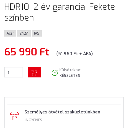
HDR10, 2 év garancia, Fekete
színben
Acer
24,5"
IPS
65 990 Ft
(51 960 Ft + ÁFA)
Külső raktár:
KÉSZLETEN
Személyes átvétel szaküzletünkben
INGYENES