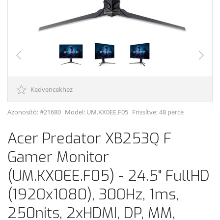
Kedvencekhez
Azonosító: #21680
Model:
UM.KX0EE.F05
Frissítve: 48 perce
Acer Predator XB253Q F
Gamer Monitor
(UM.KX0EE.F05) - 24.5" FullHD
(1920x1080), 300Hz, 1ms,
250nits, 2xHDMI, DP, MM,