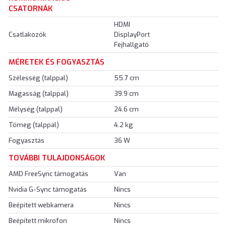
CSATORNÁK
HDMI
Csatlakozók
DisplayPort
Fejhallgató
MÉRETEK ÉS FOGYASZTÁS
Szélesség (talppal)
55.7 cm
Magasság (talppal)
39.9 cm
Mélység (talppal)
24.6 cm
Tömeg (talppal)
4.2 kg
Fogyasztás
36 W
TOVÁBBI TULAJDONSÁGOK
AMD FreeSync támogatás
Van
Nvidia G-Sync támogatás
Nincs
Beépített webkamera
Nincs
Beépített mikrofon
Nincs