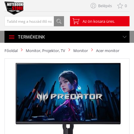
Belépés
0
Az ön kosara üres.
TERMÉKEINK
Főoldal
Monitor, Projektor, TV
Monitor
Acer monitor