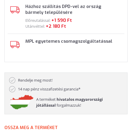
Házhoz szállítás DPD-vel az ország
bármely településére
+1 590 Ft
Előreutalással:
+2 180 Ft
Utánvéttel:
MPL egyetemes csomagszolgáltatással
Rendelje meg most!
14 nap pénz visszafizetési garancia*
A terméket
hivatalos magyarországi
jótállással
forgalmazzuk!
OSSZA MEG A TERMÉKET