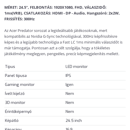
MÉRET: 24.5", FELBONTÁS: 1920X1080, FHD, VÁLASZIDŐ:
1ms(VRB), CSATLAKOZÁS: HDMI - DP - Audio, Hangszóró: 2x2W,
FRISSÍTÉS: 300Hz
Az Acer Predator sorozat a legideálisabb játékosoknak, mert
kompatibilis az Nvidia G-Sync technológiával, 300Hz képfrissítésre
képes és a legújabb technológia a Fast LC 1ms minimális válaszidőt is
már támogatja. Pontosan azt a célt szolgálja, hogy a tökéletes
játékélmény meglegyen, pengeéles, precíz képmegjelenítés mellett.
Típus
LED monitor
Panel típusa
IPS
Gaming monitor
Igen
Ívelt kijelző
Nem
3D monitor
Nem
Érintőképernyő
Nem
Képátló
24.5 inch
Képarány
16:9