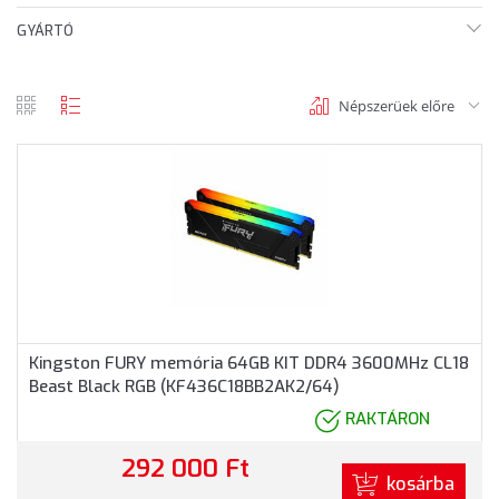
GYÁRTÓ
Népszerüek előre
rács
lista
nézet
nézet
Kingston FURY memória 64GB KIT DDR4 3600MHz CL18
Beast Black RGB (KF436C18BB2AK2/64)
RAKTÁRON
292 000 Ft
kosárba