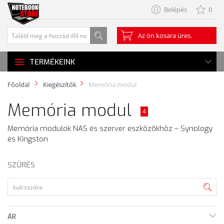
Belépés
0
Az ön kosara üres.
TERMÉKEINK
Főoldal
Kiegészítők
Memória modul
Memória modul
4
Memória modulok NAS és szerver eszközökhöz – Synology
és Kingston
SZŰRÉS
ÁR