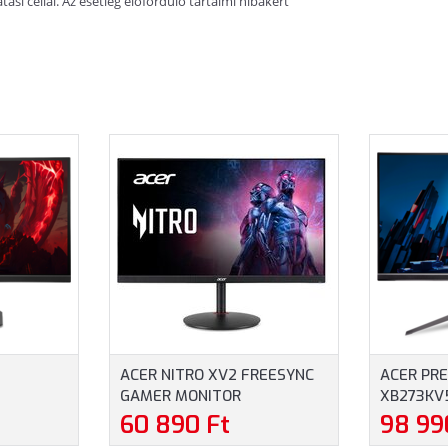
si céllal. Az esetleg előforduló tartalmi hibákért
ACER NITRO XV2 FREESYNC
ACER PR
GAMER MONITOR
XB273KV
YNC
(XV272UV3BMIIPRX) - 27"
ZEROFRA
60 890 Ft
98 99
QHD (2560X1440), IPS, 16:9,
PREMIUM