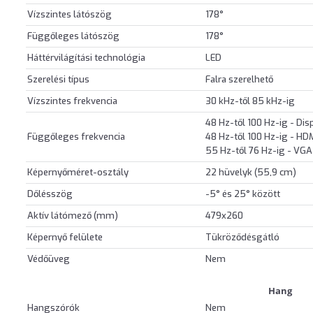
Vízszintes látószög
178°
Függőleges látószög
178°
Háttérvilágítási technológia
LED
Szerelési típus
Falra szerelhető
Vízszintes frekvencia
30 kHz-től 85 kHz-ig
48 Hz-től 100 Hz-ig - Dis
Függőleges frekvencia
48 Hz-től 100 Hz-ig - HD
55 Hz-től 76 Hz-ig - VGA
Képernyőméret-osztály
22 hüvelyk (55,9 cm)
Dőlésszög
-5° és 25° között
Aktív látómező (mm)
479x260
Képernyő felülete
Tükröződésgátló
Védőüveg
Nem
Hang
Hangszórók
Nem