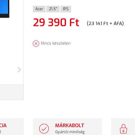
Acer
21.5"
IPS
29 390 Ft
(23 141 Ft + ÁFA)
Nincs készleten
CIA
MÁRKABOLT
l
Gyártói minőség