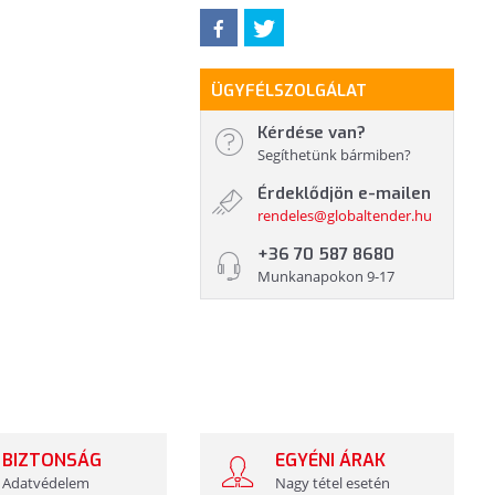
ÜGYFÉLSZOLGÁLAT
Kérdése van?
Segíthetünk bármiben?
Érdeklődjön e-mailen
rendeles@globaltender.hu
+36 70 587 8680
Munkanapokon 9-17
BIZTONSÁG
EGYÉNI ÁRAK
Adatvédelem
Nagy tétel esetén