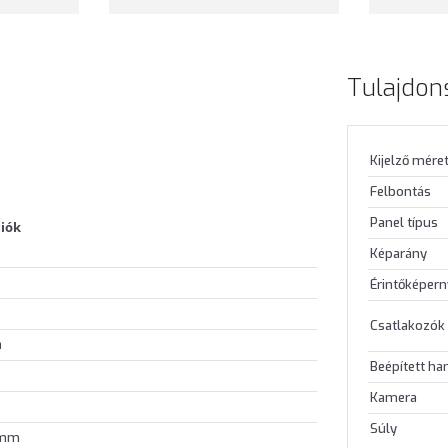
Tulajdon
Kijelző mére
Felbontás
Panel típus
iók
Képarány
Érintőképer
Csatlakozók
a
Beépített h
Kamera
Súly
 mm