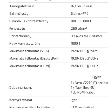
Támogatott szín
16,7 millió szín
Színmélység
6 bites+FRC
Dinamikus kontrasztarány
100 000 000:1
Fényesség
250 cd/m²
Színtartomány
99%-os sRGB színtér
Natív kontrasztarány
1000:1
Maximális felbontás (VGA)
1920x1080@75Hz
Maximális felbontás (DisplayPort)
1920x1080@100Hz
Maximális felbontás (HDMI)
1920x1080@100Hz
Egyéb
1 x Vero V227Q E3 széle
Doboz tartalma
1 x Tápkábel (EU)
1 db HDMI-kábel.
Környezetbarát
Igen
Környezetvédelmi tanúsítvány
TCO minősítésű