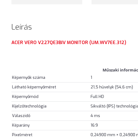
Leírás
ACER VERO V227QE3BIV MONITOR (UM.WV7EE.312)
Műszaki informác
Képernyők száma
1
Látható képernyőméret
21,5 hüvelyk (54,6 cm)
Képernyőmód
Full HD
Kijelzőtechnológia
Síkváltó (IPS) technológi
Válaszidő
4 ms
Képarány
16:9
Pixelméret
0,24900 mm × 0,24900