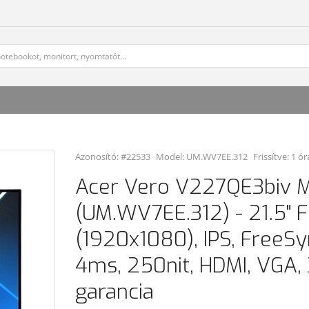
Azonosító: #22533
Model:
UM.WV7EE.312
Frissítve: 1 ór
Acer Vero V227QE3biv M
(UM.WV7EE.312) - 21.5" 
(1920x1080), IPS, FreeSy
4ms, 250nit, HDMI, VGA, 
garancia