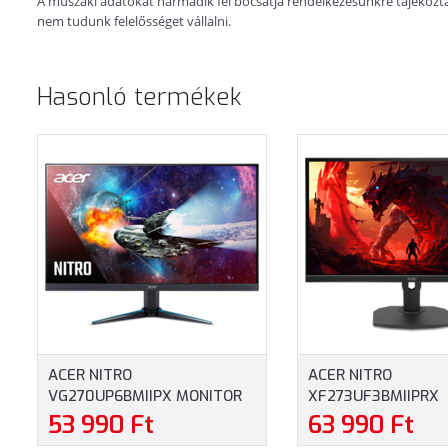
A műszaki adatokat harmadik fél bocsátja rendelkezésünkre tájékoztatá
nem tudunk felelősséget vállalni.
Hasonló termékek
ACER NITRO
ACER NITRO
VG270UP6BMIIPX MONITOR
XF273UF3BMIIPRX
(UM.HV0EE.609) - 27.0" QHD
ZEROFRAME FREES
53 990 Ft
63 990 Ft
(2560X1440), IPS,
PREMIUM MONITOR