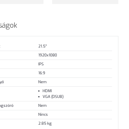
ságok
t
21.5"
1920x1080
IPS
16:9
nyő
Nem
HDMI
VGA (DSUB)
angszóró
Nem
Nincs
2.85 kg