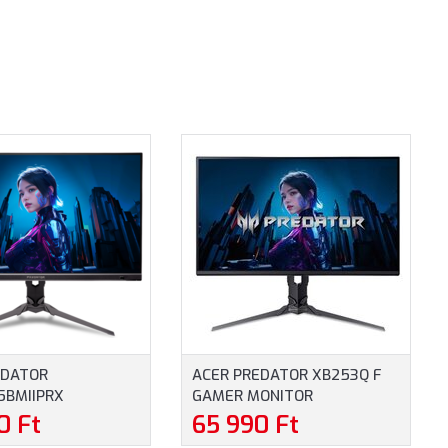
EDATOR
ACER PREDATOR XB253Q F
5BMIIPRX
GAMER MONITOR
ME FREESYNC
(UM.KX0EE.F05) - 24.5"
0 Ft
65 990 Ft
 GAMER MONITOR
FULLHD (1920X1080), 300HZ,