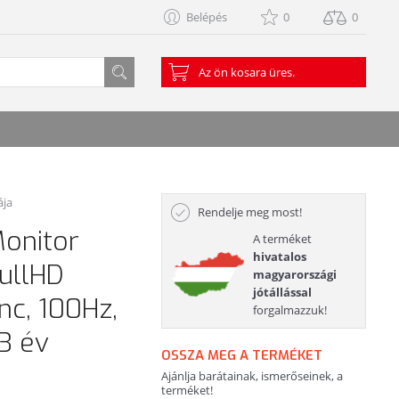
Belépés
0
0
Az ön kosara üres.
ája
Rendelje meg most!
onitor
A terméket
hivatalos
FullHD
magyarországi
jótállással
nc, 100Hz,
forgalmazzuk!
3 év
OSSZA MEG A TERMÉKET
Ajánlja barátainak, ismerőseinek, a
terméket!