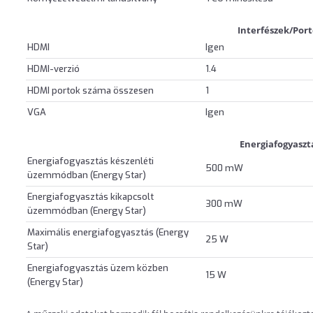
Interfészek/Por
HDMI
Igen
HDMI-verzió
1.4
HDMI portok száma összesen
1
VGA
Igen
Energiafogyaszt
Energiafogyasztás készenléti
500 mW
üzemmódban (Energy Star)
Energiafogyasztás kikapcsolt
300 mW
üzemmódban (Energy Star)
Maximális energiafogyasztás (Energy
25 W
Star)
Energiafogyasztás üzem közben
15 W
(Energy Star)