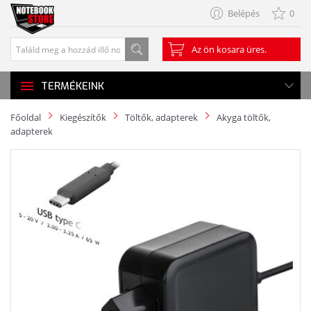
Belépés
0
Az ön kosara üres.
TERMÉKEINK
Főoldal
Kiegészítők
Töltők, adapterek
Akyga töltők,
adapterek