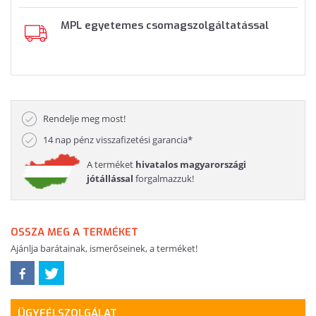
MPL egyetemes csomagszolgáltatással
Rendelje meg most!
14 nap pénz visszafizetési garancia*
A terméket
hivatalos magyarországi
jótállással
forgalmazzuk!
OSSZA MEG A TERMÉKET
Ajánlja barátainak, ismerőseinek, a terméket!
ÜGYFÉLSZOLGÁLAT