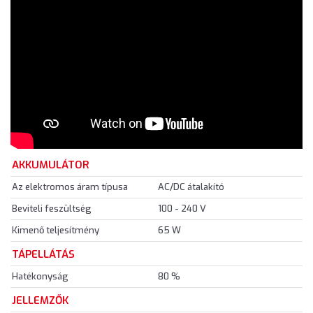
AKKUMULÁTOR
Az elektromos áram típusa
AC/DC átalakító
Beviteli feszültség
100 - 240 V
Kimenő teljesítmény
65 W
TÁPELLÁTÁS
Hatékonyság
80 %
JELLEMZŐK