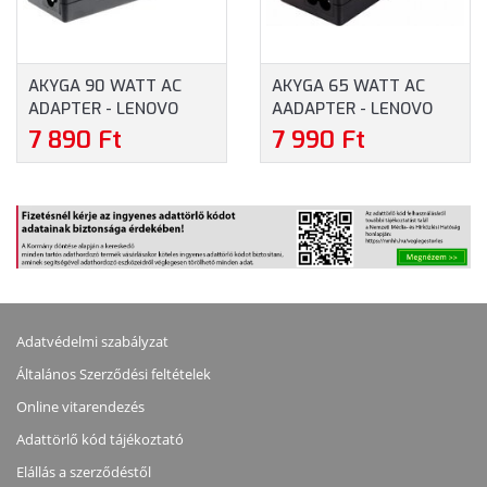
AKYGA 90 WATT AC
AKYGA 65 WATT AC
ADAPTER - LENOVO
AADAPTER - LENOVO
NOTEBOOK TÖLTŐ 20V
NOTEBOOK TÖLTŐ 20V
7 890 Ft
7 990 Ft
4.5A "SLIM TIP" (AK-ND-
3.25A "SQUARE TIP"
29)
(AK-ND-24)
Adatvédelmi szabályzat
Általános Szerződési feltételek
Online vitarendezés
Adattörlő kód tájékoztató
Elállás a szerződéstől