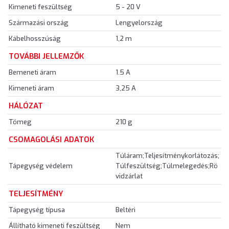
Kimeneti feszültség
5 - 20 V
Származási ország
Lengyelország
Kábelhosszúság
1,2 m
TOVÁBBI JELLEMZŐK
Bemeneti áram
1.5 A
Kimeneti áram
3,25 A
HÁLÓZAT
Tömeg
210 g
CSOMAGOLÁSI ADATOK
Túláram;Teljesítménykorlátozás;
Tápegység védelem
Túlfeszültség;Túlmelegedés;Rö
vidzárlat
TELJESÍTMÉNY
Tápegység típusa
Beltéri
Állítható kimeneti feszültség
Nem