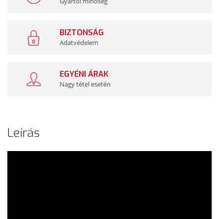
Gyártói minőség
BIZTONSÁG
Adatvédelem
EGYÉNI ÁRAK
Nagy tétel esetén
Leírás