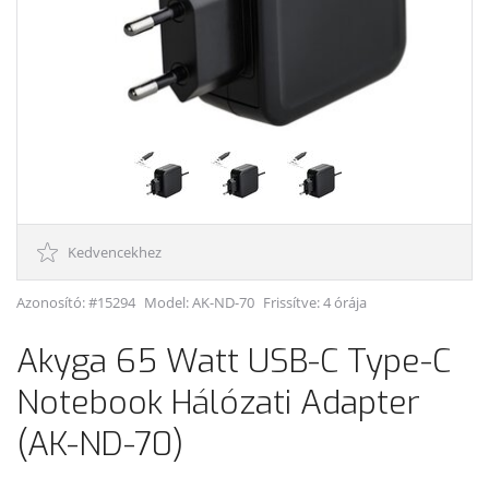
Kedvencekhez
Azonosító: #15294
Model:
AK-ND-70
Frissítve: 4 órája
Akyga 65 Watt USB-C Type-C
Notebook Hálózati Adapter
(AK-ND-70)