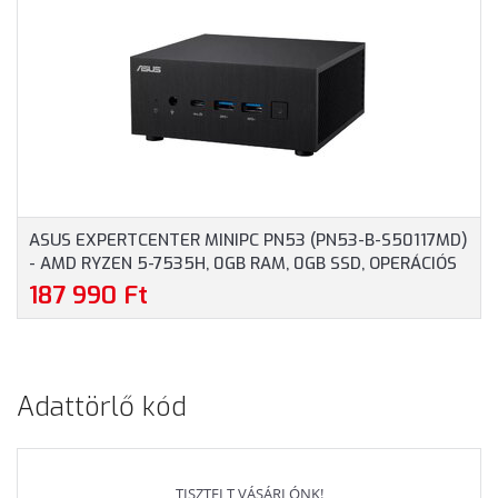
11 PROFESSIONAL - SFF
11 PROFESSIONAL - SFF
HÁZAS SZÁMÍTÓGÉP, 3
HÁZAS SZÁMÍTÓGÉP, 3
ÉV GARANCIA
ÉV GARANCIA
ASUS EXPERTCENTER MINIPC PN53 (PN53-B-S50117MD)
- AMD RYZEN 5-7535H, 0GB RAM, 0GB SSD, OPERÁCIÓS
RENDSZER NÉLKÜL - SFF HÁZAS SZÁMÍTÓGÉP, 3 ÉV
187 990 Ft
GARANCIA
Adattörlő kód
TISZTELT VÁSÁRLÓNK!