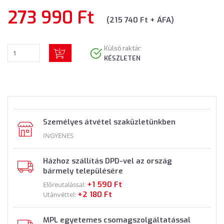
273 990 Ft
(215 740 Ft + ÁFA)
Külső raktár:
KÉSZLETEN
Személyes átvétel szaküzletünkben
INGYENES
Házhoz szállítás DPD-vel az ország
bármely településére
+1 590 Ft
Előreutalással:
+2 180 Ft
Utánvéttel:
MPL egyetemes csomagszolgáltatással