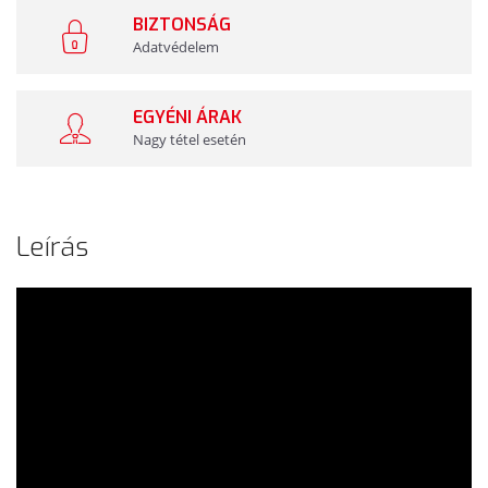
BIZTONSÁG
Adatvédelem
EGYÉNI ÁRAK
Nagy tétel esetén
Leírás