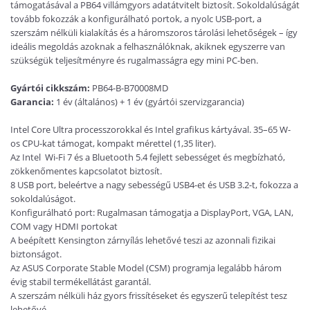
támogatásával a PB64 villámgyors adatátvitelt biztosít. Sokoldalúságát
tovább fokozzák a konfigurálható portok, a nyolc USB-port, a
szerszám nélküli kialakítás és a háromszoros tárolási lehetőségek – így
ideális megoldás azoknak a felhasználóknak, akiknek egyszerre van
szükségük teljesítményre és rugalmasságra egy mini PC-ben.
Gyártói cikkszám:
PB64-B-B70008MD
Garancia:
1 év (általános) + 1 év (gyártói szervizgarancia)
Intel
Core Ultra processzorokkal és Intel
grafikus kártyával. 35–65 W-
os CPU-kat támogat, kompakt mérettel (1,35 liter).
Az Intel Wi-Fi 7 és a Bluetooth 5.4 fejlett sebességet és megbízható,
zökkenőmentes kapcsolatot biztosít.
8 USB port, beleértve a nagy sebességű USB4-et és USB 3.2-t, fokozza a
sokoldalúságot.
Konfigurálható port: Rugalmasan támogatja a DisplayPort, VGA, LAN,
COM vagy HDMI portokat
A beépített Kensington zárnyílás lehetővé teszi az azonnali fizikai
biztonságot.
Az ASUS Corporate Stable Model (CSM) programja legalább három
évig stabil termékellátást garantál.
A szerszám nélküli ház gyors frissítéseket és egyszerű telepítést tesz
lehetővé.