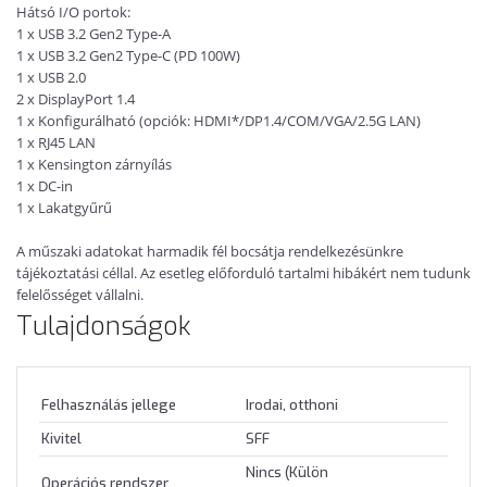
Hátsó I/O portok:
1 x USB 3.2 Gen2 Type-A
1 x USB 3.2 Gen2 Type-C (PD 100W)
1 x USB 2.0
2 x DisplayPort 1.4
1 x Konfigurálható (opciók: HDMI*/DP1.4/COM/VGA/2.5G LAN)
1 x RJ45 LAN
1 x Kensington zárnyílás
1 x DC-in
1 x Lakatgyűrű
A műszaki adatokat harmadik fél bocsátja rendelkezésünkre
tájékoztatási céllal. Az esetleg előforduló tartalmi hibákért nem tudunk
felelősséget vállalni.
Tulajdonságok
Felhasználás jellege
Irodai, otthoni
Kivitel
SFF
Nincs (Külön
Operációs rendszer