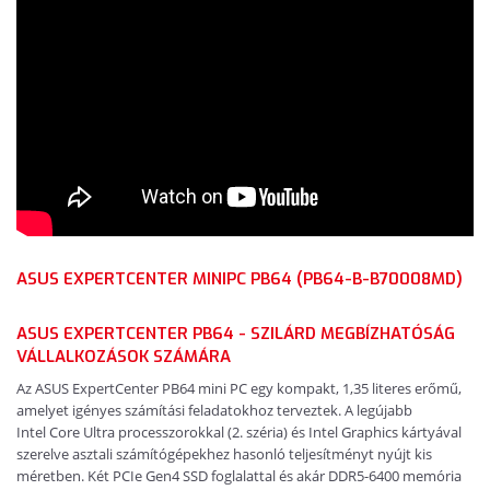
ASUS EXPERTCENTER MINIPC PB64 (PB64-B-B70008MD)
ASUS EXPERTCENTER PB64 -
SZILÁRD MEGBÍZHATÓSÁG
VÁLLALKOZÁSOK SZÁMÁRA
Az ASUS ExpertCenter PB64 mini PC egy kompakt, 1,35 literes erőmű,
amelyet igényes számítási feladatokhoz terveztek. A legújabb
Intel
Core Ultra processzorokkal (2. széria) és Intel
Graphics kártyával
szerelve asztali számítógépekhez hasonló teljesítményt nyújt kis
méretben. Két PCIe Gen4 SSD foglalattal és akár DDR5-6400 memória