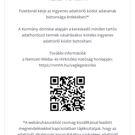
Fizetésnél kérje az ingyenes adattörlő kódot adatainak
biztonsága érdekében!*
A Kormány döntése alapján a kereskedő minden tartós
adathordozó termék vásárlásakor köteles ingyenes
adattörlő kódot biztosítani.
További információk
a Nemzeti Média- és Hírközlési Hatóság honlapján:
https://nmhh.hu/veglegestorles
*A webáruházunkból csomag kiszállítással leadott
megrendelésekkel kapcsolatban tájékoztatjuk, hogy az
adattörlő alkalmazás használatához szükséges adattörlő