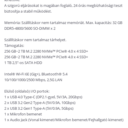
A szigorú eljárásokat is magában foglaló, 24 órás megbízhatósági teszt
biztosítja a stabil működést.
Memória: Szállításkor nem tartalmaz memóriát. Max. kapacitás: 32 GB
DDR5-4800/5600 SO-DIMM x 2
Szállításkor nem tartalmaz tárhelyet.
Támogatás:
256 GB~2 TB M.2 2280 NVMe™ PCIe® 4.0 x 4 SSD+
256 GB~2 TB M.2 2280 NVMe™ PCIe® 4.0 x 4 SSD+
1 TB 2,5"-os SATA HDD
Intel® Wi-Fi 6E (Gig+), Bluetooth® 5.4
10/100/1000/2500 Mbps, 2,5G LAN
Elülső (oldalsó) I/O portok:
1 x USB 4.0 Type-C (DP2.1-gyel, 5V/3A, 20Gbps)
2 x USB 3.2 Gen2 Type-A (5V/0.9A, 10Gbps)
2 x USB 3.2 Gen1 Type-A (5V/0.9A, 5Gbps)
1 x Mikrofon bemenet
1 x Audio Jack (Vonal kimenet/Mikrofon bemenet/Fejhallgató kimenet)