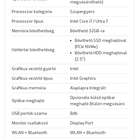
megvásárolható)
Processzor kategória
Szupergyors
Processzor típus
Intel Core i7 / Ultra 7
Memória bővíthetőség
Bővíthető 32GB-ra
Bővíthető SSD meghajtóval
(PCIe NVMe)
Háttértár bővíthetőség
Bővíthető HDD meghajtóval
(2.5")
Grafikus vezérlő gyártó
Intel
Grafikus vezérlő típus
Intel Graphics
Grafikus memória
Alaplapra Integrált
Opcionális külső optikai
Optikai meghajtó
meghajtó (Külön megvásáro
USB portok száma
8db
Monitor csatlakozó
Display Port
WLAN + Bluetooth
WLAN + Bluetooth