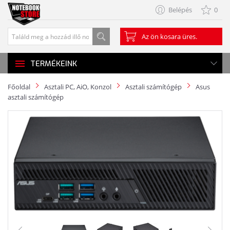
Belépés
0
Az ön kosara üres.
TERMÉKEINK
Főoldal
Asztali PC, AiO, Konzol
Asztali számítógép
Asus
asztali számítógép