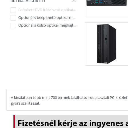
OPTIKAI MEGHAJTÓ
Beépített DVD író/olvasó optikai meghajtó
Opcionális beépíthető optikai meghajtó (Külön megv
6
Opcionális külső optikai meghajtó (Külön megvásáro
4
A kínálatban több mint 700 termék található: irodai asztali PC-k, üzl
gyors szállítással.