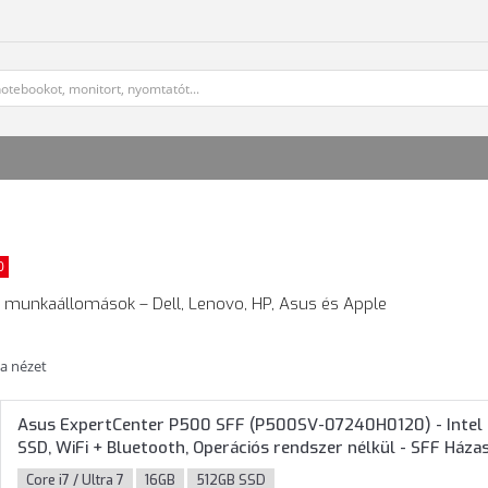
0
 és munkaállomások – Dell, Lenovo, HP, Asus és Apple
ta nézet
Asus ExpertCenter P500 SFF (P500SV-07240H0120) - Intel 
SSD, WiFi + Bluetooth, Operációs rendszer nélkül - SFF Háza
Core i7 / Ultra 7
16GB
512GB SSD