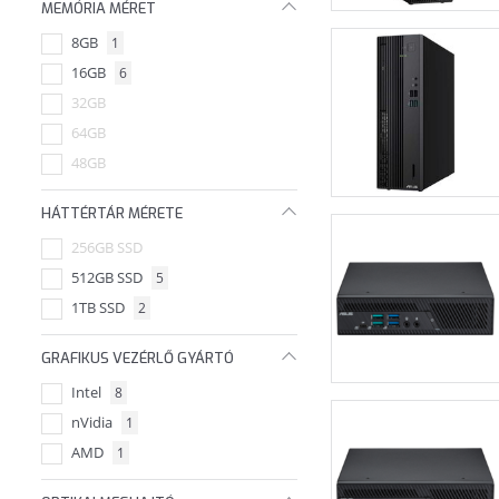
MEMÓRIA MÉRET
8GB
1
16GB
6
32GB
64GB
48GB
HÁTTÉRTÁR MÉRETE
256GB SSD
512GB SSD
5
1TB SSD
2
GRAFIKUS VEZÉRLŐ GYÁRTÓ
Intel
8
nVidia
1
AMD
1