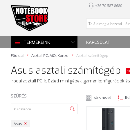
+36 70 587 8680
KAPCSOLAT
TERMÉKEINK
Főoldal
Asztali PC, AiO, Konzol
Asztali számítógép
Asus asztali számítógép
1
Irodai asztali PC-k, üzleti mini gépek, gamer konfigurációk
SZŰRÉS
rács nézet
lis
Asus