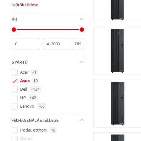
szűrők törlése
ÁR
-
GYÁRTÓ
Acer
+1
Asus
10
Dell
+134
HP
+42
Lenovo
+66
FELHASZNÁLÁS JELLEGE
Irodai, otthoni
10
Gamer