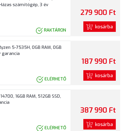
 Házas számítógép, 3 év
279 900 Ft
kosárba
RAKTÁRON
Ryzen 5-7535H, 0GB RAM, 0GB
v garancia
187 990 Ft
kosárba
ELÉRHETŐ
-14700, 16GB RAM, 512GB SSD,
ancia
387 990 Ft
kosárba
ELÉRHETŐ