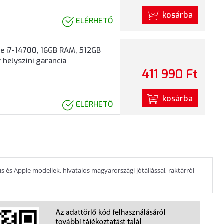
kosárba
ELÉRHETŐ
e i7-14700, 16GB RAM, 512GB
 helyszíni garancia
411 990 Ft
kosárba
ELÉRHETŐ
s és Apple modellek, hivatalos magyarországi jótállással, raktárról