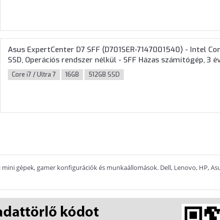
Asus ExpertCenter D7 SFF (D701SER-7147001540) - Intel Cor
SSD, Operációs rendszer nélkül - SFF Házas számítógép, 3 év
Core i7 / Ultra 7
16GB
512GB SSD
eti mini gépek, gamer konfigurációk és munkaállomások. Dell, Lenovo, HP, Asu