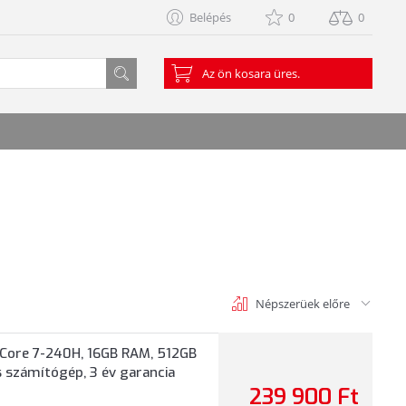
Belépés
0
0
Az ön kosara üres.
Népszerüek előre
Core 7-240H, 16GB RAM, 512GB
s számítógép, 3 év garancia
239 900 Ft