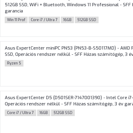
512GB SSD, WiFi + Bluetooth, Windows 11 Professional - SFF
garancia
Win 11 Prof
Core i7 / Ultra 7
16GB
512GB SSD
Asus ExpertCenter miniPC PN53 (PN53-B-S50117MD) - AMD 
SSD, Operációs rendszer nélkül - SFF Házas számítógép, 3 é
Ryzen 5
Asus ExpertCenter D5 (D501SER-7147001390) - Intel Core i7
Operációs rendszer nélkül - SFF Házas számítógép, 3 év gar
Core i7 / Ultra 7
16GB
512GB SSD