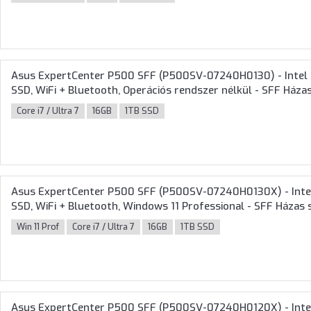
Asus ExpertCenter P500 SFF (P500SV-07240H0130) - Intel 
SSD, WiFi + Bluetooth, Operációs rendszer nélkül - SFF Háza
Core i7 / Ultra 7
16GB
1TB SSD
Asus ExpertCenter P500 SFF (P500SV-07240H0130X) - Intel
SSD, WiFi + Bluetooth, Windows 11 Professional - SFF Házas 
Win 11 Prof
Core i7 / Ultra 7
16GB
1TB SSD
Asus ExpertCenter P500 SFF (P500SV-07240H0120X) - Intel