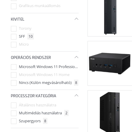
Grafikus munkaállomás
KIVITEL
Torony
SFF
10
Micro
OPERÁCIÓS RENDSZER
Microsoft Windows 11 Professional
2
Microsoft Windows 11 Home
Nincs (Külön megvásárolható)
8
PROCESSZOR KATEGÓRIA
Általános használatra
Multimédiás használatra
2
Szupergyors
8