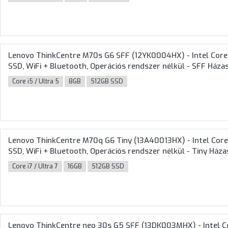
Lenovo ThinkCentre M70s G6 SFF (12YK0004HX) - Intel Core
SSD, WiFi + Bluetooth, Operációs rendszer nélkül - SFF Háza
Core i5 / Ultra 5
8GB
512GB SSD
Lenovo ThinkCentre M70q G6 Tiny (13A40013HX) - Intel Core
SSD, WiFi + Bluetooth, Operációs rendszer nélkül - Tiny Ház
Core i7 / Ultra 7
16GB
512GB SSD
Lenovo ThinkCentre neo 30s G5 SFF (13DK003MHX) - Intel C