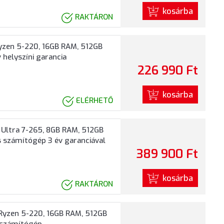
kosárba
RAKTÁRON
yzen 5-220, 16GB RAM, 512GB
 helyszíni garancia
226 990 Ft
kosárba
ELÉRHETŐ
 Ultra 7-265, 8GB RAM, 512GB
s számítógép 3 év garanciával
389 900 Ft
kosárba
RAKTÁRON
Ryzen 5-220, 16GB RAM, 512GB