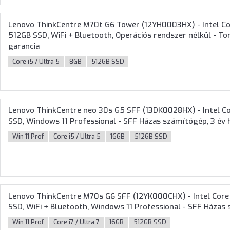
Lenovo ThinkCentre M70t G6 Tower (12YH0003HX) - Intel Co
512GB SSD, WiFi + Bluetooth, Operációs rendszer nélkül - T
garancia
Core i5 / Ultra 5
8GB
512GB SSD
Lenovo ThinkCentre neo 30s G5 SFF (13DK0028HX) - Intel C
SSD, Windows 11 Professional - SFF Házas számítógép, 3 év h
Win 11 Prof
Core i5 / Ultra 5
16GB
512GB SSD
Lenovo ThinkCentre M70s G6 SFF (12YK000CHX) - Intel Core
SSD, WiFi + Bluetooth, Windows 11 Professional - SFF Házas
Win 11 Prof
Core i7 / Ultra 7
16GB
512GB SSD