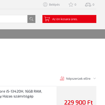
Belépés
0
0
Az ön kosara üres.
Népszerüek előre
ore i5-13420H, 16GB RAM,
iny Házas számítógép
229 900 Ft