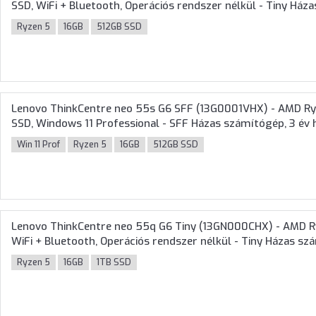
SSD, WiFi + Bluetooth, Operációs rendszer nélkül - Tiny Ház
Ryzen 5
16GB
512GB SSD
Lenovo ThinkCentre neo 55s G6 SFF (13G0001VHX) - AMD Ry
SSD, Windows 11 Professional - SFF Házas számítógép, 3 év h
Win 11 Prof
Ryzen 5
16GB
512GB SSD
Lenovo ThinkCentre neo 55q G6 Tiny (13GN000CHX) - AMD R
WiFi + Bluetooth, Operációs rendszer nélkül - Tiny Házas s
Ryzen 5
16GB
1TB SSD