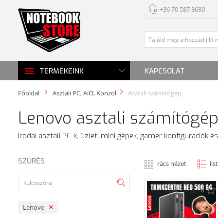
+36 70 587 8680
KAPCSOLAT
TERMÉKEINK
Főoldal
Asztali PC, AiO, Konzol
Asztali számítógép
Lenovo asztali számítógé
Irodai asztali PC-k, üzleti mini gépek, gamer konfigurációk
SZŰRÉS
rács nézet
lis
6
Lenovo