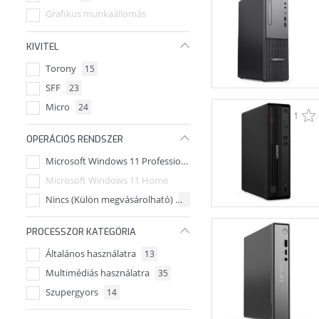
Grafikus munkaállomás
KIVITEL
Torony
15
SFF
23
Micro
24
1
OPERÁCIÓS RENDSZER
Microsoft Windows 11 Professional
18
Microsoft Windows 11 Home
Nincs (Külön megvásárolható)
44
PROCESSZOR KATEGÓRIA
Általános használatra
13
Multimédiás használatra
35
Szupergyors
14