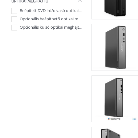
OPTIKAI MEGHAJTÓ
Beépített DVD író/olvasó optikai meghajtó
7
Opcionális beépíthető optikai meghajtó (Külön megv
10
Opcionális külső optikai meghajtó (Külön megvásáro
45