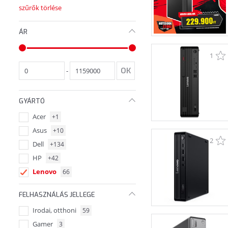
szűrők törlése
ÁR
1
-
GYÁRTÓ
Acer
+1
Asus
+10
2
Dell
+134
HP
+42
Lenovo
66
FELHASZNÁLÁS JELLEGE
Irodai, otthoni
59
Gamer
3