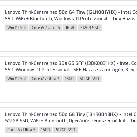
Lenovo ThinkCentre neo 50q G4 Tiny (12LN001YHX) - Intel C
SSD, WiFi + Bluetooth, Windows 11 Professional - Tiny Háza
Win 11 Prof
Core i5 / Ultra 5
16GB
512GB SSD
Lenovo ThinkCentre neo 30s G5 SFF (13DK0031HX) - Intel Co
SSD, Windows 11 Professional - SFF Házas számítógép, 3 év h
Win 11 Prof
Core i7 / Ultra 7
16GB
512GB SSD
Lenovo ThinkCentre neo 50q G6 Tiny (13HR0048HX) - Intel C
512GB SSD, WiFi + Bluetooth, Operációs rendszer nélkül - T
Core i5 / Ultra 5
16GB
512GB SSD