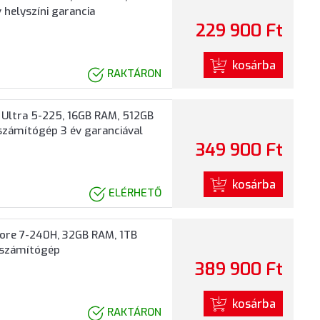
 helyszíni garancia
229 900 Ft
kosárba
RAKTÁRON
 Ultra 5-225, 16GB RAM, 512GB
 számítógép 3 év garanciával
349 900 Ft
kosárba
ELÉRHETŐ
Core 7-240H, 32GB RAM, 1TB
s számítógép
389 900 Ft
kosárba
RAKTÁRON