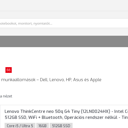
p
66
 és munkaállomások – Dell, Lenovo, HP, Asus és Apple
ta nézet
Lenovo ThinkCentre neo 50q G4 Tiny (12LN0024HX) - Intel C
512GB SSD, WiFi + Bluetooth, Operációs rendszer nélkül - T
Core i5 / Ultra 5
16GB
512GB SSD