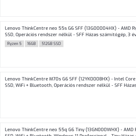
Lenovo ThinkCentre neo 55s G6 SFF (13G00004HX) - AMD R
SSD, Operációs rendszer nélkül - SFF Házas számítógép, 3 év
Ryzen 5
16GB
512GB SSD
Lenovo ThinkCentre M70s G6 SFF (12YK0008HX) - Intel Core
SSD, WiFi + Bluetooth, Operációs rendszer nélkül - SFF Háza
Lenovo ThinkCentre neo 55q G6 Tiny (13GN000WHX) - AMD 