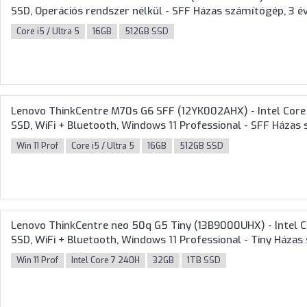
SSD, Operációs rendszer nélkül - SFF Házas számítógép, 3 év
Core i5 / Ultra 5
16GB
512GB SSD
Lenovo ThinkCentre M70s G6 SFF (12YK002AHX) - Intel Core
SSD, WiFi + Bluetooth, Windows 11 Professional - SFF Házas
Win 11 Prof
Core i5 / Ultra 5
16GB
512GB SSD
Lenovo ThinkCentre neo 50q G5 Tiny (13B9000UHX) - Intel 
SSD, WiFi + Bluetooth, Windows 11 Professional - Tiny Háza
Win 11 Prof
Intel Core 7 240H
32GB
1TB SSD