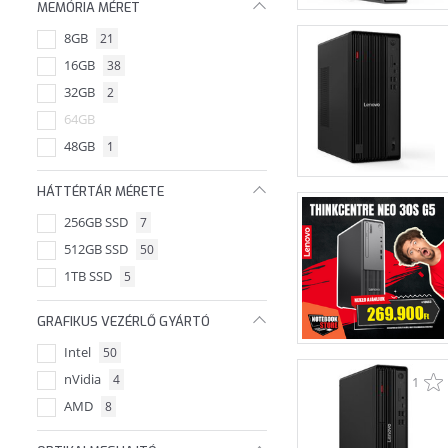
MEMÓRIA MÉRET
8GB
21
16GB
38
32GB
2
64GB
48GB
1
HÁTTÉRTÁR MÉRETE
256GB SSD
7
512GB SSD
50
1TB SSD
5
GRAFIKUS VEZÉRLŐ GYÁRTÓ
Intel
50
nVidia
4
1
AMD
8