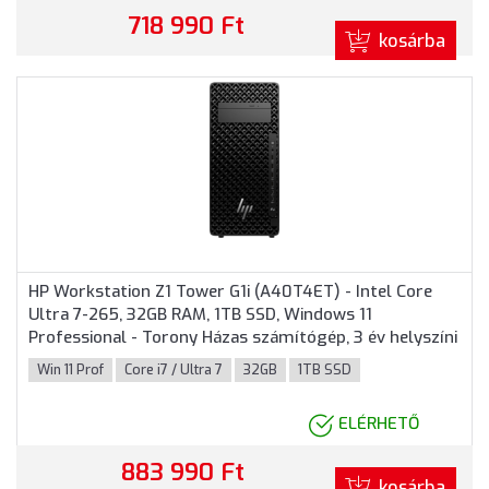
718 990 Ft
kosárba
HP Workstation Z1 Tower G1i (A40T4ET) - Intel Core
Ultra 7-265, 32GB RAM, 1TB SSD, Windows 11
Professional - Torony Házas számítógép, 3 év helyszíni
garancia
Win 11 Prof
Core i7 / Ultra 7
32GB
1TB SSD
ELÉRHETŐ
883 990 Ft
kosárba