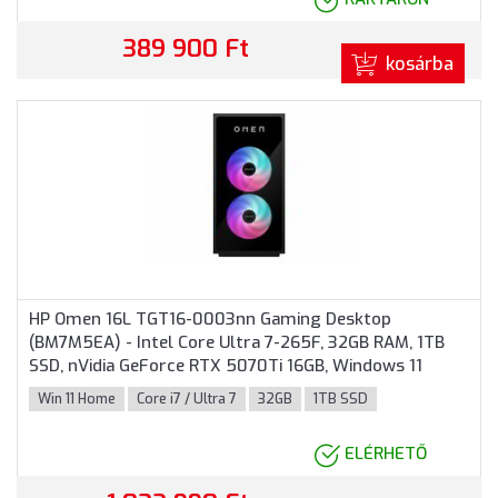
389 900 Ft
kosárba
HP Omen 16L TGT16-0003nn Gaming Desktop
(BM7M5EA) - Intel Core Ultra 7-265F, 32GB RAM, 1TB
SSD, nVidia GeForce RTX 5070Ti 16GB, Windows 11
Home - Torony Házas számítógép, 3 év helyszíni
Win 11 Home
Core i7 / Ultra 7
32GB
1TB SSD
garancia - Fekete színben
ELÉRHETŐ