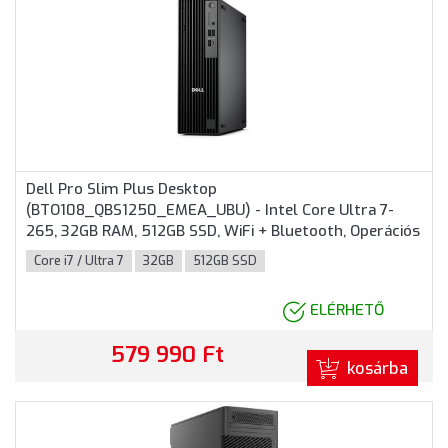
Dell Pro Slim Plus Desktop
(BTO108_QBS1250_EMEA_UBU) - Intel Core Ultra 7-
265, 32GB RAM, 512GB SSD, WiFi + Bluetooth, Operációs
rendszer nélkül - SFF Házas számítógép, 3 év helyszíni
Core i7 / Ultra 7
32GB
512GB SSD
garancia
ELÉRHETŐ
579 990 Ft
kosárba