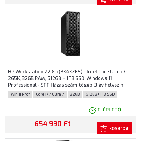
HP Workstation Z2 G1i (B34KZES) - Intel Core Ultra 7-
265K, 32GB RAM, 512GB + 1TB SSD, Windows 11
Professional - SFF Házas számítógép, 3 év helyszíni
garancia
Win 11 Prof
Core i7 / Ultra 7
32GB
512GB+1TB SSD
ELÉRHETŐ
654 990 Ft
kosárba