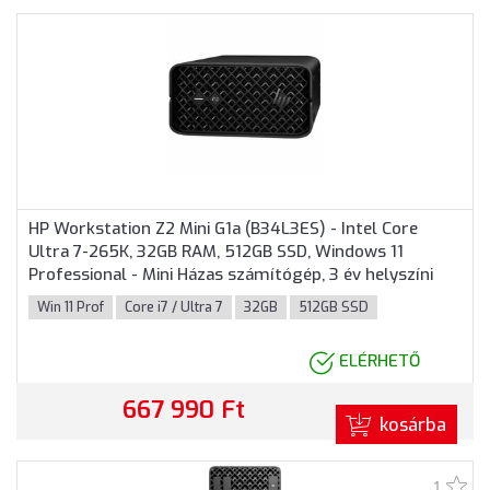
HP Workstation Z2 Mini G1a (B34L3ES) - Intel Core
Ultra 7-265K, 32GB RAM, 512GB SSD, Windows 11
Professional - Mini Házas számítógép, 3 év helyszíni
garancia
Win 11 Prof
Core i7 / Ultra 7
32GB
512GB SSD
ELÉRHETŐ
667 990 Ft
kosárba
1