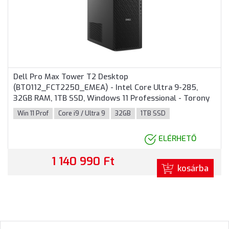
Dell Pro Max Tower T2 Desktop
(BTO112_FCT2250_EMEA) - Intel Core Ultra 9-285,
32GB RAM, 1TB SSD, Windows 11 Professional - Torony
Házas számítógép 3 év garanciával
Win 11 Prof
Core i9 / Ultra 9
32GB
1TB SSD
ELÉRHETŐ
1 140 990 Ft
kosárba