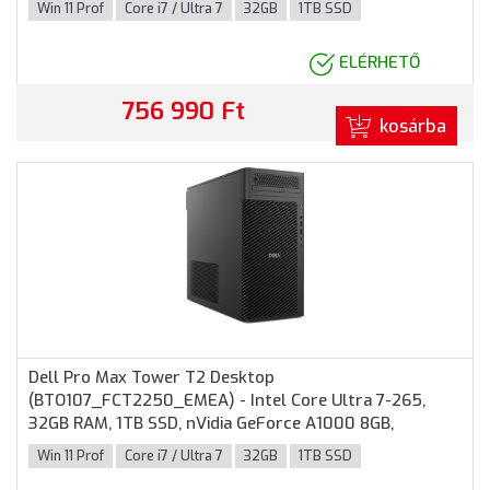
Win 11 Prof
Core i7 / Ultra 7
32GB
1TB SSD
ELÉRHETŐ
756 990 Ft
kosárba
Dell Pro Max Tower T2 Desktop
(BTO107_FCT2250_EMEA) - Intel Core Ultra 7-265,
32GB RAM, 1TB SSD, nVidia GeForce A1000 8GB,
Windows 11 Professional - Torony Házas számítógép 3
Win 11 Prof
Core i7 / Ultra 7
32GB
1TB SSD
év garanciával