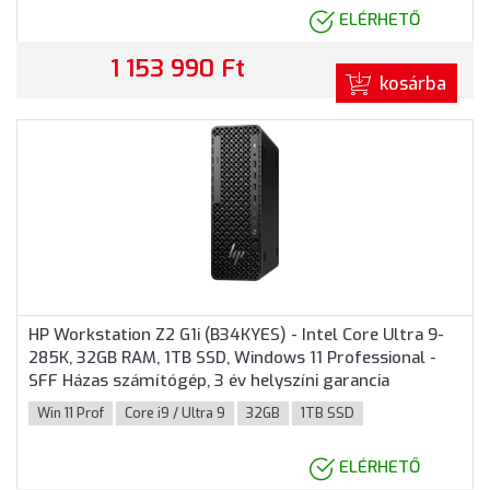
ELÉRHETŐ
1 153 990 Ft
kosárba
HP Workstation Z2 G1i (B34KYES) - Intel Core Ultra 9-
285K, 32GB RAM, 1TB SSD, Windows 11 Professional -
SFF Házas számítógép, 3 év helyszíni garancia
Win 11 Prof
Core i9 / Ultra 9
32GB
1TB SSD
ELÉRHETŐ