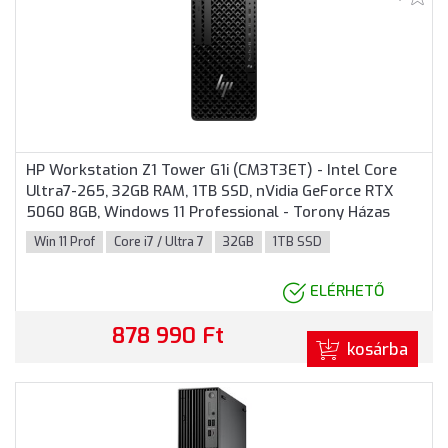
HP Workstation Z1 Tower G1i (CM3T3ET) - Intel Core
Ultra7-265, 32GB RAM, 1TB SSD, nVidia GeForce RTX
5060 8GB, Windows 11 Professional - Torony Házas
számítógép, 3 év helyszíni garancia
Win 11 Prof
Core i7 / Ultra 7
32GB
1TB SSD
ELÉRHETŐ
878 990 Ft
kosárba