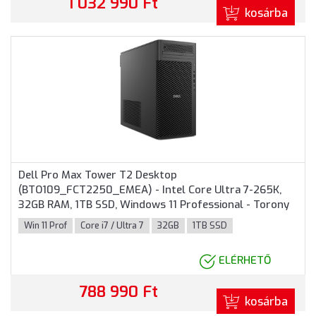
1 032 990 Ft
kosárba
Dell Pro Max Tower T2 Desktop
(BTO109_FCT2250_EMEA) - Intel Core Ultra 7-265K,
32GB RAM, 1TB SSD, Windows 11 Professional - Torony
Házas számítógép 3 év garanciával
Win 11 Prof
Core i7 / Ultra 7
32GB
1TB SSD
ELÉRHETŐ
788 990 Ft
kosárba