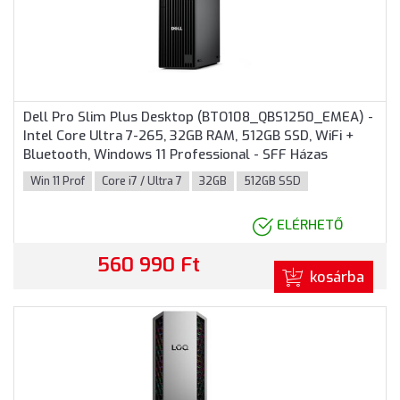
Dell Pro Slim Plus Desktop (BTO108_QBS1250_EMEA) -
Intel Core Ultra 7-265, 32GB RAM, 512GB SSD, WiFi +
Bluetooth, Windows 11 Professional - SFF Házas
számítógép, 3 év helyszíni garancia
Win 11 Prof
Core i7 / Ultra 7
32GB
512GB SSD
ELÉRHETŐ
560 990 Ft
kosárba