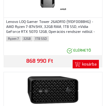
Lenovo LOQ Gamer Tower 26ADR10 (91DF0088HG) -
AMD Ryzen 7-8745HX, 32GB RAM, 1TB SSD, nVidia
GeForce RTX 5070 12GB, Operációs rendszer nélkül -
Torony Házas számítógép, 3 év garancia, Szürke
Ryzen 7
32GB
1TB SSD
színben
ELÉRHETŐ
868 990 Ft
kosárba