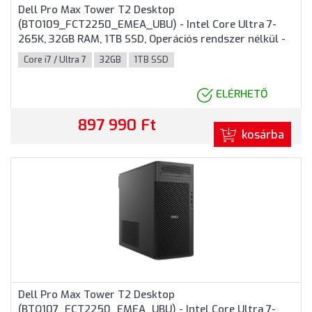
Dell Pro Max Tower T2 Desktop
(BTO109_FCT2250_EMEA_UBU) - Intel Core Ultra 7-
265K, 32GB RAM, 1TB SSD, Operációs rendszer nélkül -
Torony Házas számítógép 3 év garanciával
Core i7 / Ultra 7
32GB
1TB SSD
ELÉRHETŐ
897 990 Ft
kosárba
Dell Pro Max Tower T2 Desktop
(BTO107_FCT2250_EMEA_UBU) - Intel Core Ultra 7-