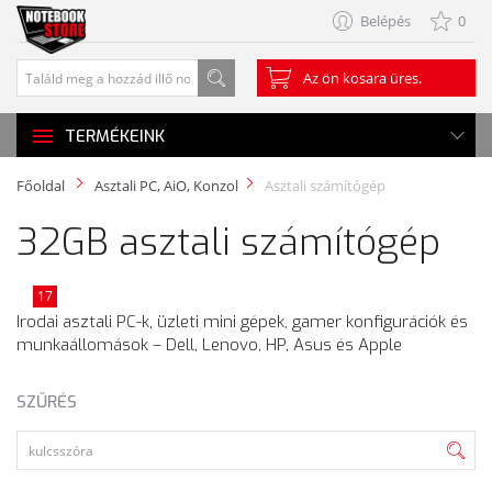
Belépés
0
Az ön kosara üres.
TERMÉKEINK
Főoldal
Asztali PC, AiO, Konzol
Asztali számítógép
32GB asztali számítógép
17
Irodai asztali PC-k, üzleti mini gépek, gamer konfigurációk és
munkaállomások – Dell, Lenovo, HP, Asus és Apple
SZŰRÉS