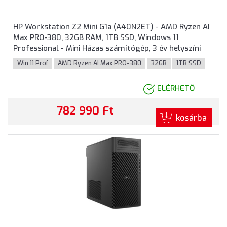
HP Workstation Z2 Mini G1a (A40N2ET) - AMD Ryzen AI
Max PRO-380, 32GB RAM, 1TB SSD, Windows 11
Professional - Mini Házas számítógép, 3 év helyszíni
garancia
Win 11 Prof
AMD Ryzen AI Max PRO-380
32GB
1TB SSD
ELÉRHETŐ
782 990 Ft
kosárba