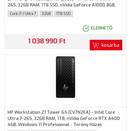
265, 32GB RAM, 1TB SSD, nVidia GeForce A1000 8GB,
Operációs rendszer nélkül - Torony Házas számítógép
Core i7 / Ultra 7
32GB
1TB SSD
3 év garanciával
ELÉRHETŐ
1 038 990 Ft
kosárba
HP Workstation Z1 Tower G1i (CV7N2EA) - Intel Core
Ultra 7-265, 32GB RAM, 1TB, nVidia GeForce RTX A400
4GB, Windows 11 Professional - Torony Házas
számítógép, 3 év helyszíni garancia