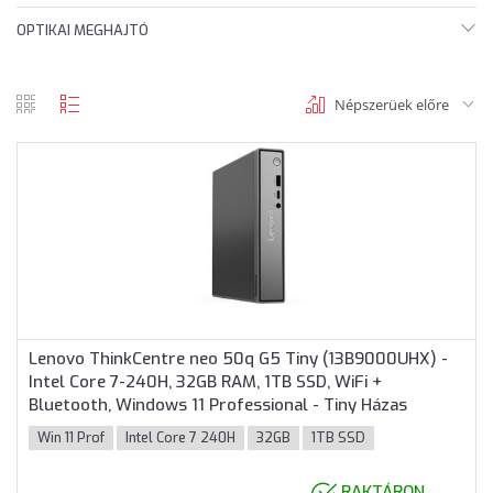
OPTIKAI MEGHAJTÓ
Népszerüek előre
rács
lista
nézet
nézet
Lenovo ThinkCentre neo 50q G5 Tiny (13B9000UHX) -
Intel Core 7-240H, 32GB RAM, 1TB SSD, WiFi +
Bluetooth, Windows 11 Professional - Tiny Házas
számítógép
Win 11 Prof
Intel Core 7 240H
32GB
1TB SSD
RAKTÁRON