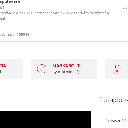
lepülésére
ti!
Elő
haladja a 300.000 Ft összeghatárt, akkor a rendelés megfizetése
nál.
Automata:
1 590 Ft
.
CIA
MÁRKABOLT
l
Gyártói minőség
Tulajdon
Felhasználás