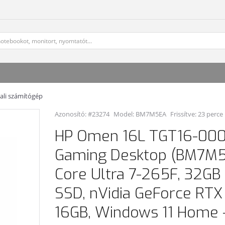
ali számítógép
Azonosító: #23274
Model:
BM7M5EA
Frissítve: 23 perce
HP Omen 16L TGT16-00
Gaming Desktop (BM7M5E
Core Ultra 7-265F, 32GB
SSD, nVidia GeForce RTX
16GB, Windows 11 Home 