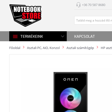
+36 70 587 8680
KAPCSOLAT
TERMÉKEINK
Főoldal
Asztali PC, AiO, Konzol
Asztali számítógép
HP aszt