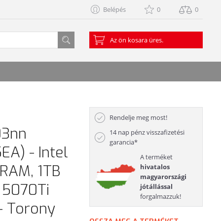
Belépés
0
0
Az ön kosara üres.
Rendelje meg most!
03nn
14 nap pénz visszafizetési
garancia*
A) - Intel
A terméket
 RAM, 1TB
hivatalos
magyarországi
 5070Ti
jótállással
forgalmazzuk!
- Torony