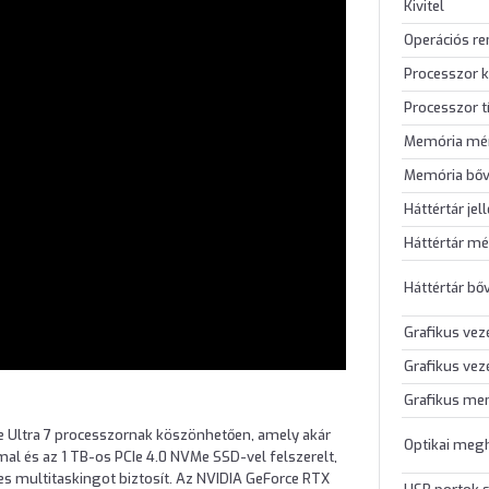
Kivitel
Operációs r
Processzor k
Processzor t
Memória mé
Memória bőv
Háttértár jel
Háttértár mé
Háttértár bő
Grafikus vez
Grafikus vez
Grafikus me
e Ultra 7 processzornak köszönhetően, amely akár
Optikai meg
l és az 1 TB-os PCIe 4.0 NVMe SSD-vel felszerelt,
s multitaskingot biztosít. Az NVIDIA GeForce RTX