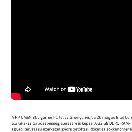
A HP OMEN 35L gamer PC teljesítményt nyújt a 20 magos Intel Cor
5,3 GHz-es turbósebesség elérésére is képes. A 32 GB DDR5 RAM-ma
egyedi tervezésű szerkezet gyors betöltési időket és zökkenőmente