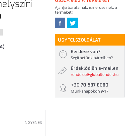
OSSZA MEG A TERMÉKET
elyszíni
Ajánlja barátainak, ismerőseinek, a
n
terméket!
D
ÜGYFÉLSZOLGÁLAT
FA)
Kérdése van?
Segíthetünk bármiben?
Érdeklődjön e-mailen
rendeles@globaltender.hu
+36 70 587 8680
Munkanapokon 9-17
INGYENES