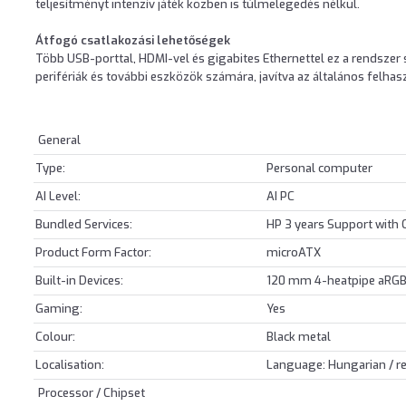
teljesítményt intenzív játék közben is túlmelegedés nélkül.
Átfogó csatlakozási lehetőségek
Több USB-porttal, HDMI-vel és gigabites Ethernettel ez a rendszer 
perifériák és további eszközök számára, javítva az általános felhas
General
Type:
Personal computer
AI Level:
AI PC
Bundled Services:
HP 3 years Support with 
Product Form Factor:
microATX
Built-in Devices:
120 mm 4-heatpipe aRGB 
Gaming:
Yes
Colour:
Black metal
Localisation:
Language: Hungarian / r
Processor / Chipset