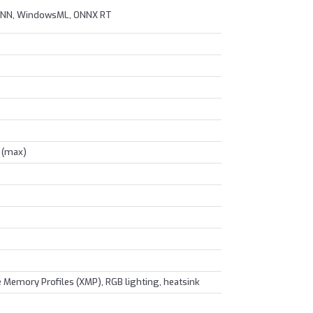
bNN, WindowsML, ONNX RT
B (max)
e Memory Profiles (XMP), RGB lighting, heatsink