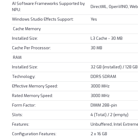
AI Software Frameworks Supported by
DirectML, OpenVINO, We
NPU:
Windows Studio Effects Support:
Yes
Cache Memory
Installed Size:
L3 Cache - 30 MB
Cache Per Processor:
30 MB
RAM
Installed Size:
32 GB (installed) / 128 G
Technology:
DDR5 SDRAM
Effective Memory Speed:
3000 MHz
Rated Memory Speed:
3000 MHz
Form Factor:
DIMM 288-pin
Slots:
4 (Total) / 2 (empty)
Features:
Unbuffered, Intel Extrem
Configuration Features:
2 x 16 GB