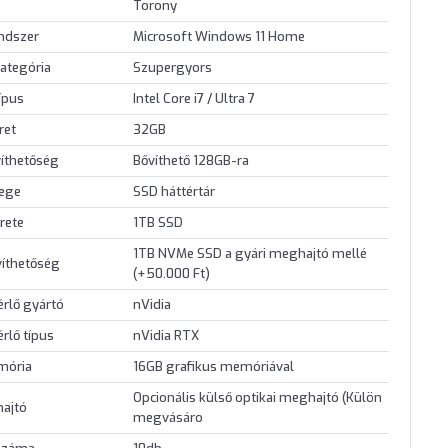
Torony
endszer
Microsoft Windows 11 Home
ategória
Szupergyors
ípus
Intel Core i7 / Ultra 7
ret
32GB
íthetőség
Bővíthető 128GB-ra
lege
SSD háttértár
rete
1TB SSD
1TB NVMe SSD a gyári meghajtó mellé
víthetőség
(+50.000 Ft)
érlő gyártó
nVidia
érlő típus
nVidia RTX
mória
16GB grafikus memóriával
Opcionális külső optikai meghajtó (Külön
hajtó
megvásáro