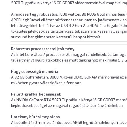
5070 Ti grafikus kártya 16 GB GDDR7 videomemóriával magával rag
A rendszert egy robusztus, 1000 wattos, 80 PLUS Gold minősítésű 
ARGB léghűtővel ellátott hűtőrendszer az intenzív játékmenetek sorá
lehetőségekkel, beleértve az USB 3.2 Gen 2, a HDMI és a Gigabit Et
tökéletes játékosok és tartalomkészítők számára, készen áll az igén
surround hangkimeneten keresztül hangot biztosít.
Robusztus processzorteljesítmény
Az Intel Core Ultra 7 processzor 20 maggal rendelkezik, és támoga
teljesítményt nyújt játékokhoz és multitaskinghoz maximális 5,3
Nagy sebességű memória
A 32 GB puffereletlen, 3000 MHz-es DDR5 SDRAM memóriával ez a 
miközben gyors válaszidőket is fenntart.
Fejlett grafikai képességek
Az NVIDIA GeForce RTX 5070 Ti grafikus kártya 16 GB GDDR7 memóriá
képkockasebességet az magával ragadó játékélmény érdekében.
Hatékony hűtési megoldás
A beépített 120 mm-es, 4 hőcsöves ARGB léghűtő hatékonyan kezeli 