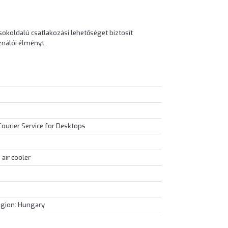
sokoldalú csatlakozási lehetőséget biztosít
ználói élményt.
Courier Service for Desktops
air cooler
egion: Hungary