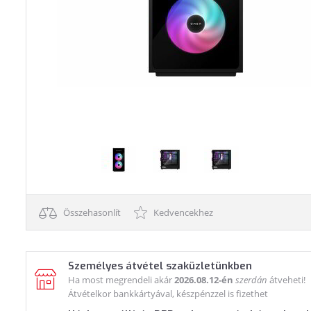
Összehasonlít
Kedvencekhez
Személyes átvétel szaküzletünkben
Ha most megrendeli akár
2026.08.12-én
szerdán
átveheti!
Átvételkor bankkártyával, készpénzzel is fizethet