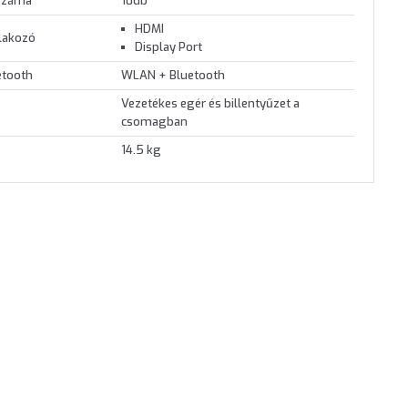
 száma
10db
HDMI
tlakozó
Display Port
etooth
WLAN + Bluetooth
Vezetékes egér és billentyűzet a
csomagban
14.5 kg