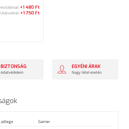
+1 480 Ft
reutalással:
+1 750 Ft
Utánvéttel:
BIZTONSÁG
EGYÉNI ÁRAK
Adatvédelem
Nagy tétel esetén
ságok
 jellege
Gamer