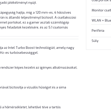
USB portok
adó játékélményt nyújt.
Monitor csa
tápegység hajtja, míg a 120 mm-es, 4 hőcsöves
n is állandó teljesítményt biztosít. A csatlakozási
WLAN + Blu
hernet portokat, ez a gamer asztali számítógép
yes feladatok kezelésére, és az 5.1 csatornás
Periféria
Súly
tja az Intel Turbo Boost technológiát, amely nagy
 GHz-es turbósebességgel.
rendszer képes kezelni az igényes alkalmazásokat,
val biztosítja a vizuális hűséget és a sima
a hőmérsékletet, lehetővé téve a tartós