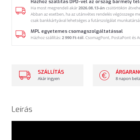
Házhoz szállítás DPD-vel az ország bármely te
Ha most megrendeli akár
2026.08.13-án
csütörtökön
átvehe
Abban az esetben, ha az utánvétes rendelés végösszege meg
csak bankkártyával lehetséges a futárszolgálat munkatársá
MPL egyetemes csomagszolgáltatással
Házhoz szállítás:
2 990 Ft-tól
. CsomagPont, PostaPont és 
SZÁLLÍTÁS
ÁRGARAN
Akár ingyen
8 napon belü
Leírás