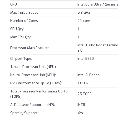
CPU:
Intel Core Ultra 7 (Series
Max Turbo Speed:
5.3 GHz
Number of Cores:
20-core
CPU Qty:
1
Max CPU Qty:
1
Intel Turbo Boost Techno
Processor Main Features:
3.0
Chipset Type:
Intel B860
Neural Processor Unit (NPU)
Neural Processor Unit (NPU):
Intel AI Boost
NPU Performance Up To (TOPS):
13 TOPS
Total Processor Performance Up To
25 TOPS
(TOPS):
AI Datatype Support on NPU:
INT8
Sparsity Support:
Yes