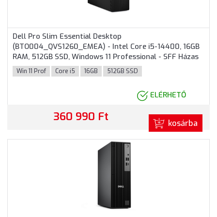
Dell Pro Slim Essential Desktop
(BTO004_QVS1260_EMEA) - Intel Core i5-14400, 16GB
RAM, 512GB SSD, Windows 11 Professional - SFF Házas
számítógép 3 év garanciával
Win 11 Prof
Core i5
16GB
512GB SSD
ELÉRHETŐ
360 990 Ft
kosárba