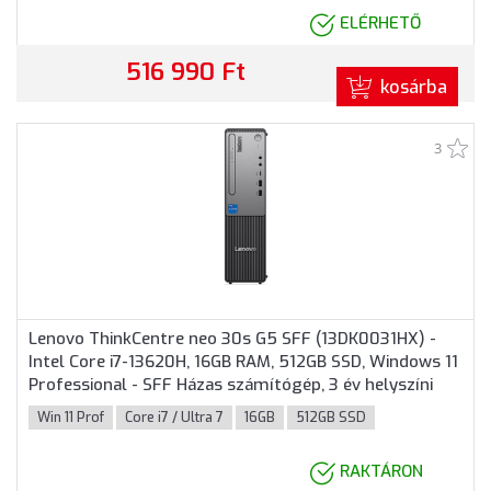
ELÉRHETŐ
516 990 Ft
kosárba
3
Lenovo ThinkCentre neo 30s G5 SFF (13DK0031HX) -
Intel Core i7-13620H, 16GB RAM, 512GB SSD, Windows 11
Professional - SFF Házas számítógép, 3 év helyszíni
garancia
Win 11 Prof
Core i7 / Ultra 7
16GB
512GB SSD
RAKTÁRON