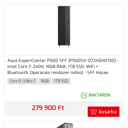
Asus ExpertCenter P500 SFF (P500SV-07240H0130) -
Intel Core 7-240H, 16GB RAM, 1TB SSD, WiFi +
Bluetooth, Operációs rendszer nélkül - SFF Házas
számítógép, 3 év garancia
Core i7 / Ultra 7
16GB
1TB SSD
RAKTÁRON
279 900 Ft
kosárba