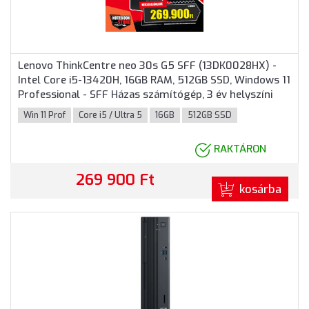
Lenovo ThinkCentre neo 30s G5 SFF (13DK0028HX) -
Intel Core i5-13420H, 16GB RAM, 512GB SSD, Windows 11
Professional - SFF Házas számítógép, 3 év helyszíni
garancia
Win 11 Prof
Core i5 / Ultra 5
16GB
512GB SSD
RAKTÁRON
269 900 Ft
kosárba