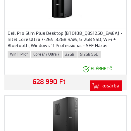
Dell Pro Slim Plus Desktop (BTO108_QBS1250_EMEA) -
Intel Core Ultra 7-265, 32GB RAM, 512GB SSD, WiFi +
Bluetooth, Windows 11 Professional - SFF Házas
számítógép, 3 év helyszíni garancia
Win 11 Prof
Core i7 / Ultra 7
32GB
512GB SSD
ELÉRHETŐ
628 990 Ft
kosárba