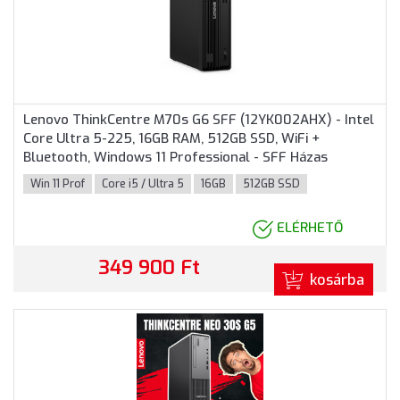
Lenovo ThinkCentre M70s G6 SFF (12YK002AHX) - Intel
Core Ultra 5-225, 16GB RAM, 512GB SSD, WiFi +
Bluetooth, Windows 11 Professional - SFF Házas
számítógép 3 év garanciával
Win 11 Prof
Core i5 / Ultra 5
16GB
512GB SSD
ELÉRHETŐ
349 900 Ft
kosárba