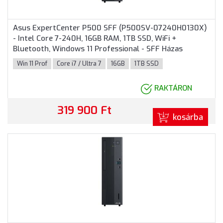
Asus ExpertCenter P500 SFF (P500SV-07240H0130X)
- Intel Core 7-240H, 16GB RAM, 1TB SSD, WiFi +
Bluetooth, Windows 11 Professional - SFF Házas
számítógép, 3 év garancia
Win 11 Prof
Core i7 / Ultra 7
16GB
1TB SSD
RAKTÁRON
319 900 Ft
kosárba