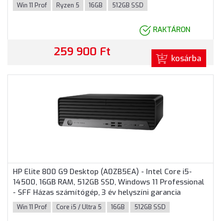
garancia
Win 11 Prof
Ryzen 5
16GB
512GB SSD
RAKTÁRON
259 900 Ft
kosárba
HP Elite 800 G9 Desktop (A0ZB5EA) - Intel Core i5-
14500, 16GB RAM, 512GB SSD, Windows 11 Professional
- SFF Házas számítógép, 3 év helyszíni garancia
Win 11 Prof
Core i5 / Ultra 5
16GB
512GB SSD