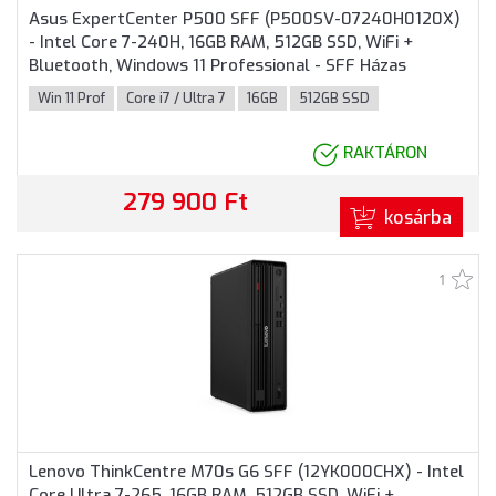
Asus ExpertCenter P500 SFF (P500SV-07240H0120X)
- Intel Core 7-240H, 16GB RAM, 512GB SSD, WiFi +
Bluetooth, Windows 11 Professional - SFF Házas
számítógép, 3 év garancia
Win 11 Prof
Core i7 / Ultra 7
16GB
512GB SSD
RAKTÁRON
279 900 Ft
kosárba
1
Lenovo ThinkCentre M70s G6 SFF (12YK000CHX) - Intel
Core Ultra 7-265, 16GB RAM, 512GB SSD, WiFi +