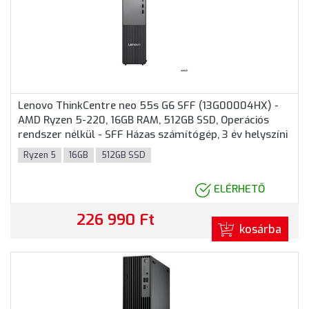
Lenovo ThinkCentre neo 55s G6 SFF (13G00004HX) -
AMD Ryzen 5-220, 16GB RAM, 512GB SSD, Operációs
rendszer nélkül - SFF Házas számítógép, 3 év helyszíni
garancia
Ryzen 5
16GB
512GB SSD
ELÉRHETŐ
226 990 Ft
kosárba