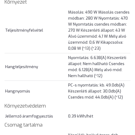
Környezet
Másolás: 490 W Másolás csendes
módban: 280 W Nyomtatás: 470
W Nyomtatás csendes módban:
Teljesítményfelvétel
270 W Készenléti állapot: 43 W
Alvó üzemmód: 4,1 W Mély alvó
üzemmód: 0,6 W Kikapcsolva:
0,08 W (*13) (*23)
Nyomtatás: 6.63B(A) Készenléti
állapot: Nem hallható Csendes
Hangteljesítmény
mód: 6.12B(A) Mély alvó mód:
Nem hallható (*12)
PC-s nyomtatás: kb. 49.0db(A)
Hangnyomás
Készenléti állapot: 30.0db(A)
Csendes mód: 44.0db(A) (*12)
Környezetvédelem
Jellemző áramfogyasztás
0.39 kWh/hét
Csomag tartalma