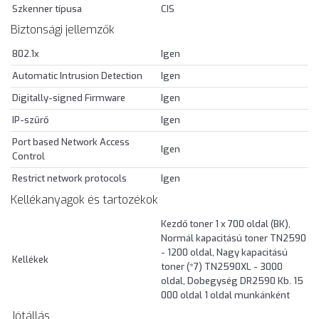
Szkenner típusa
CIS
Biztonsági jellemzők
802.1x
Igen
Automatic Intrusion Detection
Igen
Digitally-signed Firmware
Igen
IP-szűrő
Igen
Port based Network Access
Igen
Control
Restrict network protocols
Igen
Kellékanyagok és tartozékok
Kezdő toner 1 x 700 oldal (BK),
Normál kapacitású toner TN2590
- 1200 oldal, Nagy kapacitású
Kellékek
toner (*7) TN2590XL - 3000
oldal, Dobegység DR2590 Kb. 15
000 oldal 1 oldal munkánként
Jótállás