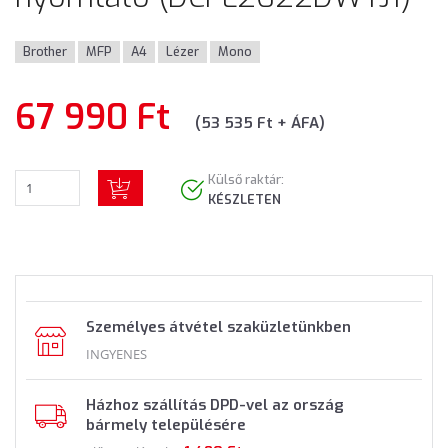
Brother
MFP
A4
Lézer
Mono
67 990 Ft
(53 535 Ft + ÁFA)
Külső raktár:
KÉSZLETEN
Személyes átvétel szaküzletünkben
INGYENES
Házhoz szállítás DPD-vel az ország
bármely településére