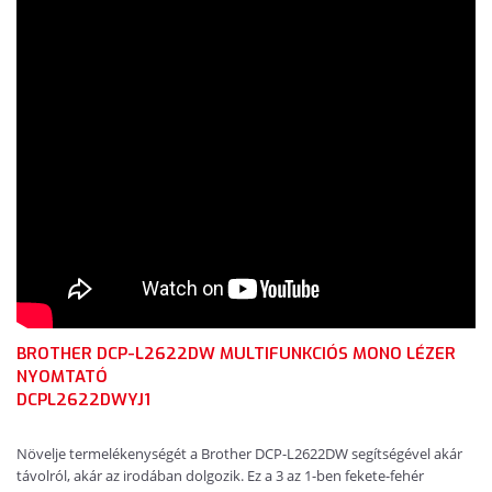
BROTHER DCP-L2622DW MULTIFUNKCIÓS MONO LÉZER
NYOMTATÓ
DCPL2622DWYJ1
Növelje termelékenységét a Brother DCP-L2622DW segítségével akár
távolról, akár az irodában dolgozik. Ez a 3 az 1-ben fekete-fehér