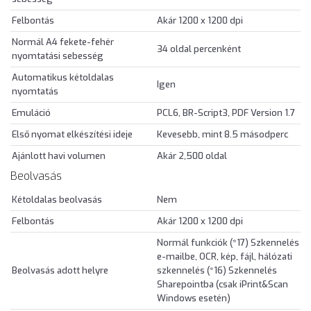
Felbontás
Akár 1200 x 1200 dpi
Normál A4 fekete-fehér
34 oldal percenként
nyomtatási sebesség
Automatikus kétoldalas
Igen
nyomtatás
Emuláció
PCL6, BR-Script3, PDF Version 1.7
Első nyomat elkészítési ideje
Kevesebb, mint 8.5 másodperc
Ajánlott havi volumen
Akár 2,500 oldal
Beolvasás
Kétoldalas beolvasás
Nem
Felbontás
Akár 1200 x 1200 dpi
Normál funkciók (*17) Szkennelés
e-mailbe, OCR, kép, fájl, hálózati
Beolvasás adott helyre
szkennelés (*16) Szkennelés
Sharepointba (csak iPrint&Scan
Windows esetén)