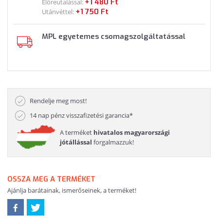
+1 480 Ft
Előreutalással:
+1 750 Ft
Utánvéttel:
MPL egyetemes csomagszolgáltatással
Rendelje meg most!
14 nap pénz visszafizetési garancia*
A terméket
hivatalos magyarországi
jótállással
forgalmazzuk!
OSSZA MEG A TERMÉKET
Ajánlja barátainak, ismerőseinek, a terméket!