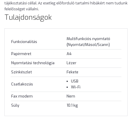
tájékoztatási céllal. Az esetleg előforduló tartalmi hibákért nem tudunk
felelősséget vállalni.
Tulajdonságok
Multifunkciós nyomtató
Funkcionalitás
(Nyomtat/Másol/Scann)
Papírméret
A4
Nyomtatási technológia
Lézer
Színkészlet
Fekete
USB
Csatlakozás
Wi-Fi
Fax modem
Nem
Súly
10.1 kg