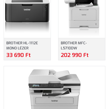
BROTHER HL-1112E
BROTHER MFC-
MONO LÉZER
L5710DW
NYOMTATÓ (HL1112EYJ1)
MULTIFUNKCIÓS MONO
33 690 Ft
202 990 Ft
LÉZER NYOMTATÓ
(MFCL5710DWRE1)