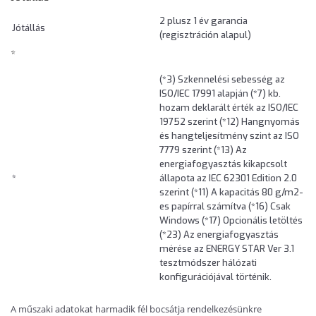
2 plusz 1 év garancia
Jótállás
(regisztráción alapul)
*
(*3) Szkennelési sebesség az
ISO/IEC 17991 alapján (*7) kb.
hozam deklarált érték az ISO/IEC
19752 szerint (*12) Hangnyomás
és hangteljesítmény szint az ISO
7779 szerint (*13) Az
energiafogyasztás kikapcsolt
*
állapota az IEC 62301 Edition 2.0
szerint (*11) A kapacitás 80 g/m2-
es papírral számítva (*16) Csak
Windows (*17) Opcionális letöltés
(*23) Az energiafogyasztás
mérése az ENERGY STAR Ver 3.1
tesztmódszer hálózati
konfigurációjával történik.
A műszaki adatokat harmadik fél bocsátja rendelkezésünkre