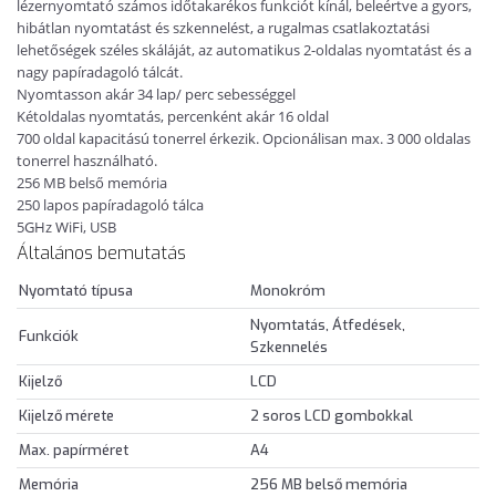
lézernyomtató számos időtakarékos funkciót kínál, beleértve a gyors,
hibátlan nyomtatást és szkennelést, a rugalmas csatlakoztatási
lehetőségek széles skáláját, az automatikus 2-oldalas nyomtatást és a
nagy papíradagoló tálcát.
Nyomtasson akár 34 lap/ perc sebességgel
Kétoldalas nyomtatás, percenként akár 16 oldal
700 oldal kapacitású tonerrel érkezik. Opcionálisan max. 3 000 oldalas
tonerrel használható.
256 MB belső memória
250 lapos papíradagoló tálca
5GHz WiFi, USB
Általános bemutatás
Nyomtató típusa
Monokróm
Nyomtatás, Átfedések,
Funkciók
Szkennelés
Kijelző
LCD
Kijelző mérete
2 soros LCD gombokkal
Max. papírméret
A4
Memória
256 MB belső memória