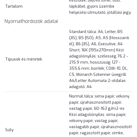
Készülék, bejövő toner, dob,
Tartalom
tápkábel, gyors üzembe
helyezési útmutató, jótállási jegy
Nyomathordozók adatai
Standard tálca: A4, Letter, B5
(JIS), B5 (ISO), A5, A5 (Hosszanti
él), B6 (JIS), A6, Executive, A4
Short, 16K (195x270mm) Kézi
adagolónyílás: szélesség 76.2 -
Típusok és méretek
215.9 mm, hosszúság 127 -
355.6 mm, boríték; COM-10, DL,
C5, Monarch Szkenner üvegről:
A4/Letter Automata 2-oldalas
adagoló: A4
Normál tálca: sima papír, vékony
papír, újrahasznosított papír,
vastag papír, 60-163 g/m2-es
Kézi adagolónyílás: sima papír,
vékony papír, vastag papír,
vastagabb papír, újrahasznosított
Súly
papír, ragasztott papír, címke,