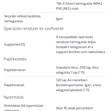
*Wi-Fi Direct támogatás WPA2-
PSK (AES) csak.
Vezeték nélküli beállítás
Igen
támogatása
Operációs rendszer és szoftverek
A kompatibilis operációs
rendszer támogatás teljes
Supported OS
listájáért látogasson el a
support.brother.com weboldalra
Papírkezelés
Standard tálca: 250 lap, Kézi
Papírbemenet
adagolás:1 lap (*11)
120 lap A4 méretben
Papírkimenet
Borítéknyomtatás: Igen, a kézi
adagolónyílásból (*11)
Nyomtatás
Kétoldalas A4 nyomtatási
Akár 16 oldal percenként
sebesség