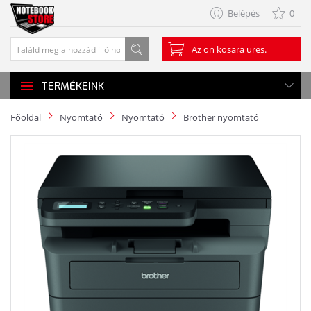
Belépés
0
Az ön kosara üres.
TERMÉKEINK
Főoldal
Nyomtató
Nyomtató
Brother nyomtató