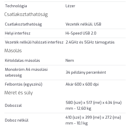
Technológia
Lézer
Csatlakoztathatóság
Csatlakoztathatóság
Vezeték nélküli, USB
Helyi interfész
Hi-Speed USB 2.0
Vezeték nélküli hálózati interfész
2.4GHz és 5GHz támogatás
Másolás
Kétoldalas másolás
Nem
Monokróm A4 másolási
34 példány percenként
sebesség
Felbontás (egyszínű)
Akár 600 x 600 dpi
Méret és súly
580 (szé) x 517 (mé) x 434 (ma)
Dobozzal
mm - 12,60 kg
410 (szé) x 399 (mé) x 272 (ma)
Doboz nélkül
mm - 10,1 kg