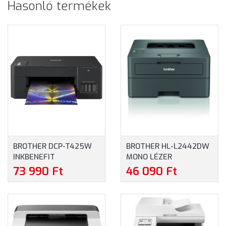
Hasonló termékek
BROTHER DCP-T425W
BROTHER HL-L2442DW
INKBENEFIT
MONO LÉZER
MULTIFUNKCIÓS SZÍNES
NYOMTATÓ
73 990 Ft
46 090 Ft
TINTASUGARAS
(HLL2442DWYJ1)
TINTATARTÁLYOS
NYOMTATÓ
(DCPT425WYJ1)