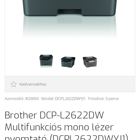
Kedvencekhez
Azonosító: #20093
Model:
DCPL2622DWYJ1
Frissítve: 3 perce
Brother DCP-L2622DW
Multifunkciós mono lézer
nyomtató (DCPL2622DWYJ1)