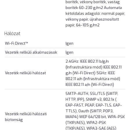
boríték, vékony boríték, vastag
boríték 60-230 g/m2 Automata
kétoldalas adagoló: normál papír,
vékony papír, újrahasznosított
papír, 64-105 g/m2
Hálózat
Wi-Fi Direct™
Igen
Vezeték nélküli alkalmazások
Igen
2.4GHz: IEEE 802.11 b/g/n
(Infrastruktúra mód) IEEE 802.11
Vezeték nélküli hálózat
g/n (Wi-Fi Direct) 5GHz: IEEE
802.11 a/n (Infrastruktúra mód)
IEEE 802.11 a/n (Wi-Fi Direct)
SMTP-AUTH, SSL/TLS (SMTP,
HTTP, IPP), SNMP v3, 802.1x (
EAP-FAST, PEAP, EAP-TLS, EAP-
TTLS), Oauth (SMTP, POP3,
Vezeték nélküli hálózati
IMAP4) WEP 64/128 bit, WPA-PSK
biztonság
(TKIP/AES), WPA2-PSK
(TKIP/AES), WPA3-SAE (AES)