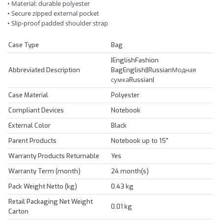
• Material: durable polyester
• Secure zipped external pocket
• Slip-proof padded shoulder strap
Case Type
Bag
|EnglishFashion
Abbreviated Description
BagEnglish||RussianМодная
сумкаRussian|
Case Material
Polyester
Compliant Devices
Notebook
External Color
Black
Parent Products
Notebook up to 15"
Warranty Products Returnable
Yes
Warranty Term (month)
24 month(s)
Pack Weight Netto (kg)
0.43 kg
Retail Packaging Net Weight
0.01 kg
Carton