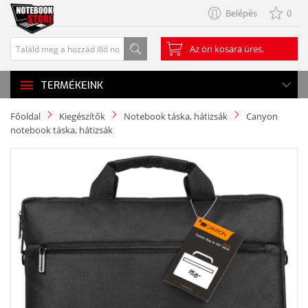
Belépés
0
Az ön kosara üres.
TERMÉKEINK
Főoldal
Kiegészítők
Notebook táska, hátizsák
Canyon
notebook táska, hátizsák