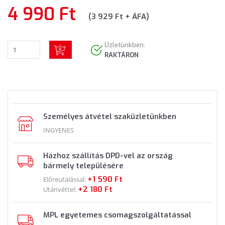
4 990 Ft
(3 929 Ft + ÁFA)
Üzletünkben:
RAKTÁRON
Személyes átvétel szaküzletünkben
INGYENES
Házhoz szállítás DPD-vel az ország
bármely településére
+1 590 Ft
Előreutalással:
+2 180 Ft
Utánvéttel:
MPL egyetemes csomagszolgáltatással