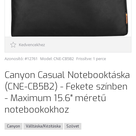
Kedvencekhez
Azonosító: #12761
Model:
CNE-CB5B2
Frissítve: 1 perce
Canyon Casual Notebooktáska
(CNE-CB5B2) - Fekete színben
- Maximum 15.6" méretű
notebookokhoz
Canyon
Válltáska/Kézitáska
Szövet