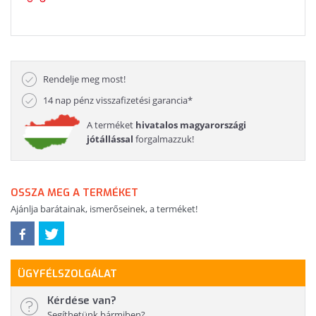
Rendelje meg most!
14 nap pénz visszafizetési garancia*
A terméket
hivatalos magyarországi
jótállással
forgalmazzuk!
OSSZA MEG A TERMÉKET
Ajánlja barátainak, ismerőseinek, a terméket!
ÜGYFÉLSZOLGÁLAT
Kérdése van?
Segíthetünk bármiben?