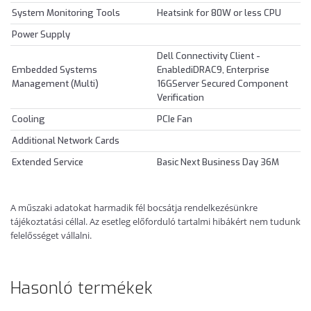
System Monitoring Tools
Heatsink for 80W or less CPU
Power Supply
Dell Connectivity Client -
Embedded Systems
EnablediDRAC9, Enterprise
Management (Multi)
16GServer Secured Component
Verification
Cooling
PCIe Fan
Additional Network Cards
Extended Service
Basic Next Business Day 36M
A műszaki adatokat harmadik fél bocsátja rendelkezésünkre
tájékoztatási céllal. Az esetleg előforduló tartalmi hibákért nem tudunk
felelősséget vállalni.
Hasonló termékek