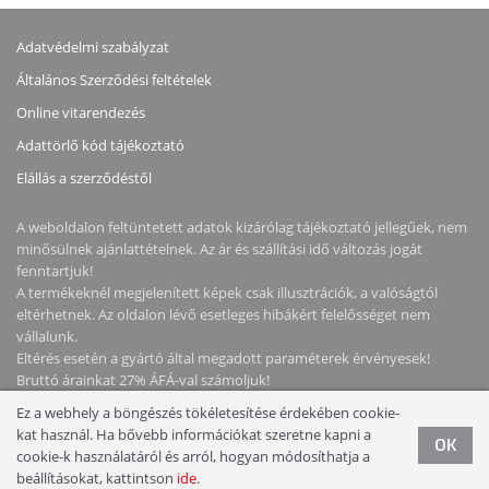
Adatvédelmi szabályzat
Általános Szerződési feltételek
Online vitarendezés
Adattörlő kód tájékoztató
Elállás a szerződéstől
A weboldalon feltüntetett adatok kizárólag tájékoztató jellegűek, nem
minősülnek ajánlattételnek. Az ár és szállítási idő változás jogát
fenntartjuk!
A termékeknél megjelenített képek csak illusztrációk, a valóságtól
eltérhetnek. Az oldalon lévő esetleges hibákért felelősséget nem
vállalunk.
Eltérés esetén a gyártó által megadott paraméterek érvényesek!
Bruttó árainkat 27% ÁFÁ-val számoljuk!
Ez a webhely a böngészés tökéletesítése érdekében cookie-
Copyright © 2026 NotebookStore. Minden jog fenntartva!
kat használ. Ha bővebb információkat szeretne kapni a
OK
cookie-k használatáról és arról, hogyan módosíthatja a
beállításokat, kattintson
ide
.