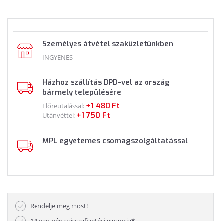
Személyes átvétel szaküzletünkben
INGYENES
Házhoz szállítás DPD-vel az ország
bármely településére
+1 480 Ft
Előreutalással:
+1 750 Ft
Utánvéttel:
MPL egyetemes csomagszolgáltatással
Rendelje meg most!
14 nap pénz visszafizetési garancia*