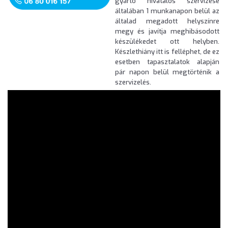
gyártó hivatalos szervizese
általában 1 munkanapon belül az
általad megadott helyszínre
megy és javítja meghibásodott
készülékedet ott helyben.
Készlethiány itt is felléphet, de ez
esetben tapasztalatok alapján
pár napon belül megtörténik a
szervizelés.