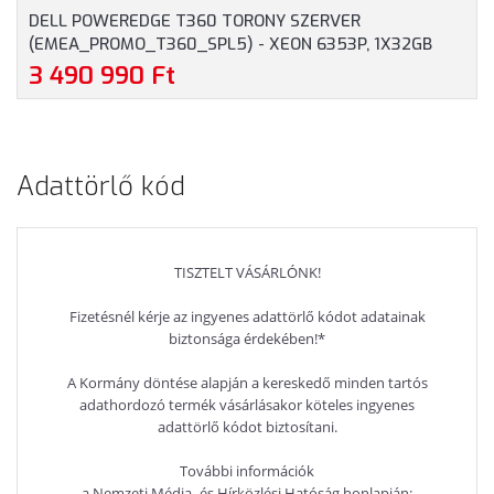
DELL POWEREDGE T360 TORONY SZERVER
(EMEA_PROMO_T360_SPL5) - XEON 6353P, 1X32GB
RAM, 2X960GB RI SSD, H755 HARDWARE RAID, IDRAC9
3 490 990 Ft
ENTERPRISE 16G, 2X700 WATT TÁPEGYSÉG, 3 ÉV
GARANCIA
Adattörlő kód
TISZTELT VÁSÁRLÓNK!
Fizetésnél kérje az ingyenes adattörlő kódot adatainak
biztonsága érdekében!*
A Kormány döntése alapján a kereskedő minden tartós
adathordozó termék vásárlásakor köteles ingyenes
adattörlő kódot biztosítani.
További információk
a Nemzeti Média- és Hírközlési Hatóság honlapján: