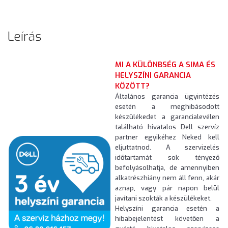
Leírás
MI A KÜLÖNBSÉG A SIMA ÉS
HELYSZÍNI GARANCIA
KÖZÖTT?
Általános garancia ügyintézés
esetén a meghibásodott
készülékedet a garancialevélen
található hivatalos Dell szervíz
partner egyikéhez Neked kell
eljuttatnod. A szervizelés
időtartamát sok tényező
befolyásolhatja, de amennyiben
alkatrészhiány nem áll fenn, akár
aznap, vagy pár napon belül
javítani szokták a készülékeket.
Helyszíni garancia esetén a
hibabejelentést követően a