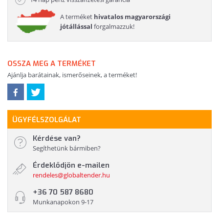
A terméket
hivatalos magyarországi
jótállással
forgalmazzuk!
OSSZA MEG A TERMÉKET
Ajánlja barátainak, ismerőseinek, a terméket!
ÜGYFÉLSZOLGÁLAT
Kérdése van?
Segíthetünk bármiben?
Érdeklődjön e-mailen
rendeles@globaltender.hu
+36 70 587 8680
Munkanapokon 9-17