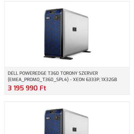
DELL POWEREDGE T360 TORONY SZERVER
(EMEA_PROMO_T360_SPL4) - XEON 6333P, 1X32GB
RAM, 2X480GB RI SSD, H755 HARDWARE RAID, IDRAC9
3 195 990 Ft
ENTERPRISE 16G, 2X700 WATT TÁPEGYSÉG, 3 ÉV
GARANCIA