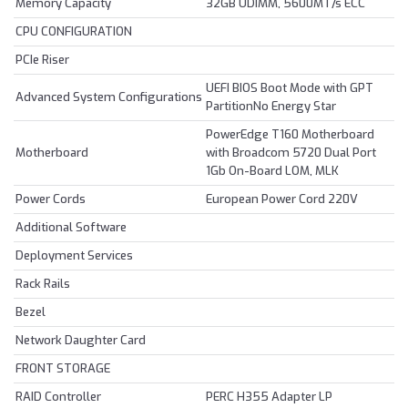
Memory Capacity
32GB UDIMM, 5600MT/s ECC
CPU CONFIGURATION
PCIe Riser
UEFI BIOS Boot Mode with GPT
Advanced System Configurations
PartitionNo Energy Star
PowerEdge T160 Motherboard
Motherboard
with Broadcom 5720 Dual Port
1Gb On-Board LOM, MLK
Power Cords
European Power Cord 220V
Additional Software
Deployment Services
Rack Rails
Bezel
Network Daughter Card
FRONT STORAGE
RAID Controller
PERC H355 Adapter LP