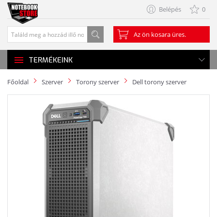
Belépés
0
Az ön kosara üres.
TERMÉKEINK
Főoldal
Szerver
Torony szerver
Dell torony szerver