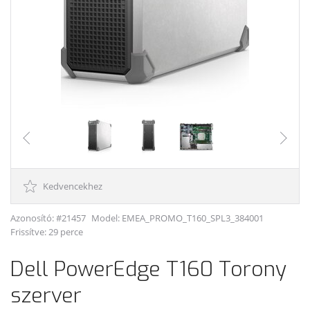
Kedvencekhez
Azonosító: #21457
Model:
EMEA_PROMO_T160_SPL3_384001
Frissítve: 29 perce
Dell PowerEdge T160 Torony
szerver