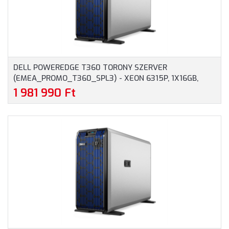
DELL POWEREDGE T360 TORONY SZERVER
(EMEA_PROMO_T360_SPL3) - XEON 6315P, 1X16GB,
1X480GB RI SSD, H355 HARDWARE RAID, IDRAC9
1 981 990 Ft
ENTERPRISE 16G, 2X700 WATT TÁPEGYSÉG, 3 ÉV
GARANCIA