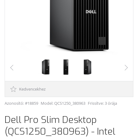
Kedvencekhez
Azonosító: #18859
Model:
QCS1250_380963
Frissítve: 3 órája
Dell Pro Slim Desktop
(QCS1250_380963) - Intel