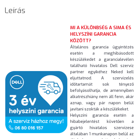
Leírás
MI A KÜLÖNBSÉG A SIMA ÉS
HELYSZÍNI GARANCIA
KÖZÖTT?
Általános garancia ügyintézés
esetén a meghibásodott
készülékedet a garancialevélen
található hivatalos Dell szervíz
partner egyikéhez Neked kell
eljuttatnod. A szervizelés
időtartamát sok tényező
befolyásolhatja, de amennyiben
alkatrészhiány nem áll fenn, akár
aznap, vagy pár napon belül
javítani szokták a készülékeket.
Helyszíni garancia esetén a
hibabejelentést követően a
gyártó hivatalos szervizese
általában 1 munkanapon belül az