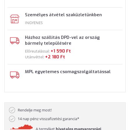
Személyes átvétel szaküzletünkben
INGYENES
Házhoz szállítás DPD-vel az ország
bármely településére
+1 590 Ft
Előreutalással:
+2 180 Ft
Utánvéttel:
MPL egyetemes csomagszolgáltatással
Rendelje meg most!
14 nap pénz visszafizetési garancia*
A terméket
hivatalos magyarországi