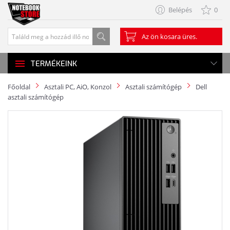
Belépés
0
Az ön kosara üres.
TERMÉKEINK
Főoldal
Asztali PC, AiO, Konzol
Asztali számítógép
Dell
asztali számítógép