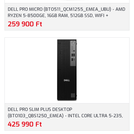
DELL PRO MICRO (BTO511_QCM1255_EMEA_UBU) - AMD
RYZEN 5-8500GE, 16GB RAM, 512GB SSD, WIFI +
BLUETOOTH, OPERÁCIÓS RENDSZER NÉLKÜL - MICRO
259 900 Ft
HÁZAS SZÁMÍTÓGÉP, 3 ÉV HELYSZÍNI GARANCIA
DELL PRO SLIM PLUS DESKTOP
(BTO103_QBS1250_EMEA) - INTEL CORE ULTRA 5-235,
16GB RAM, 512GB SSD, WIFI + BLUETOOTH, WINDOWS 11
425 990 Ft
PROFESSIONAL - SFF HÁZAS SZÁMÍTÓGÉP, 3 ÉV