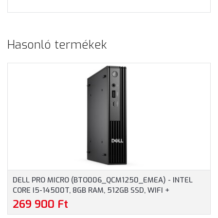
Hasonló termékek
DELL PRO MICRO (BTO006_QCM1250_EMEA) - INTEL
CORE I5-14500T, 8GB RAM, 512GB SSD, WIFI +
BLUETOOTH, WINDOWS 11 PROFESSIONAL - MICRO
269 900 Ft
HÁZAS SZÁMÍTÓGÉP, 3 ÉV HELYSZÍNI GARANCIA