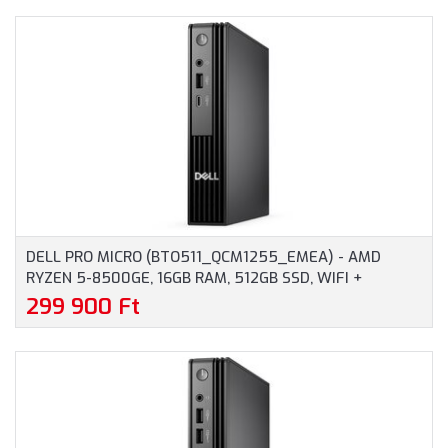
DELL PRO MICRO (BTO511_QCM1255_EMEA) - AMD
RYZEN 5-8500GE, 16GB RAM, 512GB SSD, WIFI +
BLUETOOTH, WINDOWS 11 PROFESSIONAL - MICRO
299 900 Ft
HÁZAS SZÁMÍTÓGÉP, 3 ÉV HELYSZÍNI GARANCIA