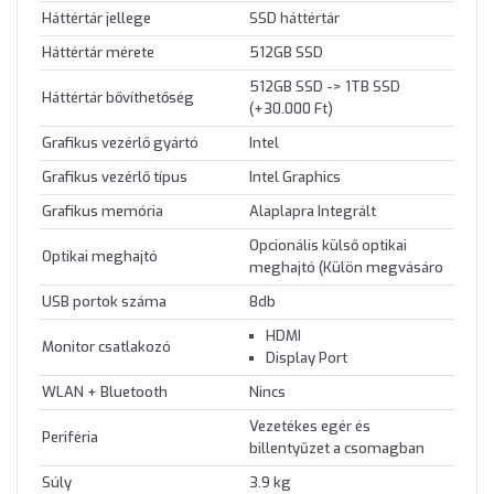
Háttértár jellege
SSD háttértár
Háttértár mérete
512GB SSD
512GB SSD -> 1TB SSD
Háttértár bővíthetőség
(+30.000 Ft)
Grafikus vezérlő gyártó
Intel
Grafikus vezérlő típus
Intel Graphics
Grafikus memória
Alaplapra Integrált
Opcionális külső optikai
Optikai meghajtó
meghajtó (Külön megvásáro
USB portok száma
8db
HDMI
Monitor csatlakozó
Display Port
WLAN + Bluetooth
Nincs
Vezetékes egér és
Periféria
billentyűzet a csomagban
Súly
3.9 kg