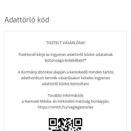
HELYSZÍNI GARANCIA
Adattörlő kód
TISZTELT VÁSÁRLÓNK!
Fizetésnél kérje az ingyenes adattörlő kódot adatainak
biztonsága érdekében!*
A Kormány döntése alapján a kereskedő minden tartós
adathordozó termék vásárlásakor köteles ingyenes
adattörlő kódot biztosítani.
További információk
a Nemzeti Média- és Hírközlési Hatóság honlapján:
https://nmhh.hu/veglegestorles