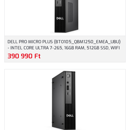
DELL PRO MICRO PLUS (BTO105_QBM1250_EMEA_UBU)
- INTEL CORE ULTRA 7-265, 16GB RAM, 512GB SSD, WIFI
+ BLUETOOTH, OPERÁCIÓS RENDSZER NÉLKÜL - MICRO
390 990 Ft
HÁZAS SZÁMÍTÓGÉP, 3 ÉV HELYSZÍNI GARANCIA