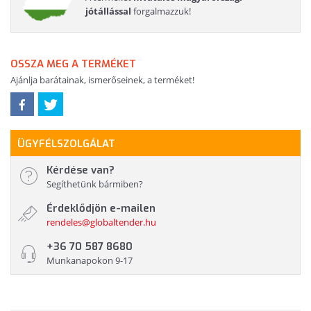
jótállással
forgalmazzuk!
OSSZA MEG A TERMÉKET
Ajánlja barátainak, ismerőseinek, a terméket!
ÜGYFÉLSZOLGÁLAT
Kérdése van?
Segíthetünk bármiben?
Érdeklődjön e-mailen
rendeles@globaltender.hu
+36 70 587 8680
Munkanapokon 9-17