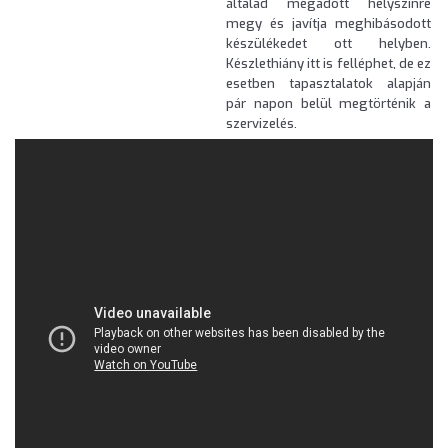
általad megadott helyszínre
megy és javítja meghibásodott
készülékedet ott helyben.
Készlethiány itt is felléphet, de ez
esetben tapasztalatok alapján
pár napon belül megtörténik a
szervizelés.