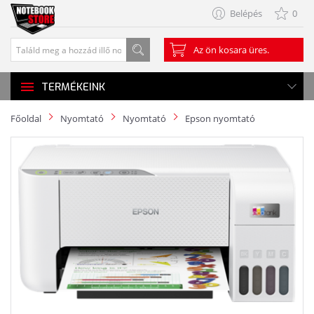
Belépés
0
Az ön kosara üres.
TERMÉKEINK
Főoldal
Nyomtató
Nyomtató
Epson nyomtató