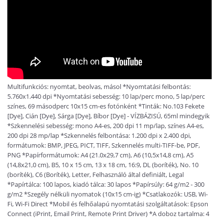
Multifunkciós: nyomtat, beolvas, másol *Nyomtatási felbontás:
5.760x1.440 dpi *Nyomtatási sebesség: 10 lap/perc mono, 5 lap/perc
színes, 69 másodperc 10x15 cm-es fotónként *Tinták: No.103 Fekete
[Dye], Cián [Dye], Sárga [Dye], Bíbor [Dye] - VÍZBÁZISÚ, 65ml mindegyik
*Szkennelési sebesség: mono A4-es, 200 dpi 11 mp/lap, színes A4-es,
200 dpi 28 mp/lap *Szkennelés felbontása: 1.200 dpi x 2.400 dpi,
formátumok: BMP, JPEG, PICT, TIFF, Szkennelés multi-TIFF-be, PDF,
PNG *Papírformátumok: A4 (21.0x29,7 cm), A6 (10,5x14,8 cm), A5
(14,8x21,0 cm), B5, 10 x 15 cm, 13 x 18 cm, 16:9, DL (boríték), No. 10
(boríték), C6 (Boríték), Letter, Felhasználó által definiált, Legal
*Papírtálca: 100 lapos, kiadó tálca: 30 lapos *Papírsúly: 64 g/m2 - 300
g/m2 *Szegély nélküli nyomatok (10x15 cm-ig) *Csatlakozók: USB, Wi-
Fi, Wi-Fi Direct *Mobil és felhőalapú nyomtatási szolgáltatások: Epson
Connect (iPrint, Email Print, Remote Print Driver) *A doboz tartalma: 4