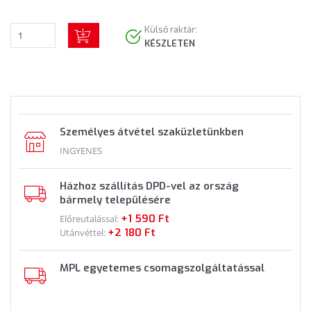
Külső raktár:
KÉSZLETEN
Személyes átvétel szaküzletünkben
INGYENES
Házhoz szállítás DPD-vel az ország
bármely településére
+1 590 Ft
Előreutalással:
+2 180 Ft
Utánvéttel:
MPL egyetemes csomagszolgáltatással