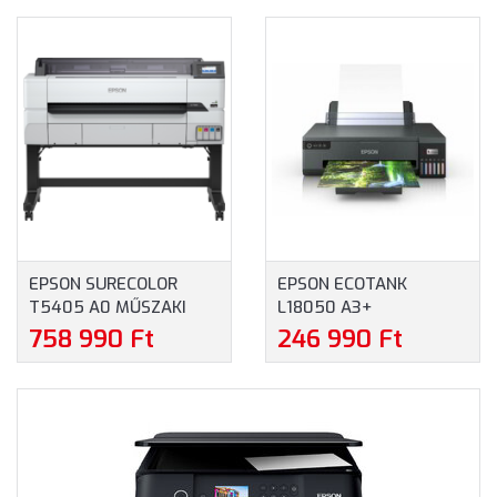
NYOMTATÓ
NYOMTATÓ
(C11CK58403)
(C11CJ20402)
EPSON SURECOLOR
EPSON ECOTANK
T5405 A0 MŰSZAKI
L18050 A3+
SZÍNES TINTASUGARAS
EGYFUNKCIÓS SZÍNES
758 990 Ft
246 990 Ft
NYOMTATÓ
KÜLSŐ
(C11CJ56301A0)
TINTATARTÁLYOS
FOTÓNYOMTATÓ
(C11CK38402)