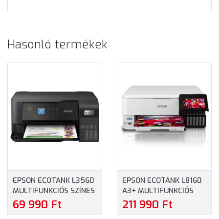
Hasonló termékek
EPSON ECOTANK L3560
EPSON ECOTANK L8160
MULTIFUNKCIÓS SZÍNES
A3+ MULTIFUNKCIÓS
KÜLSŐ
SZÍNES KÜLSŐ
69 990 Ft
211 990 Ft
TINTATARTÁLYOS
TINTATARTÁLYOS