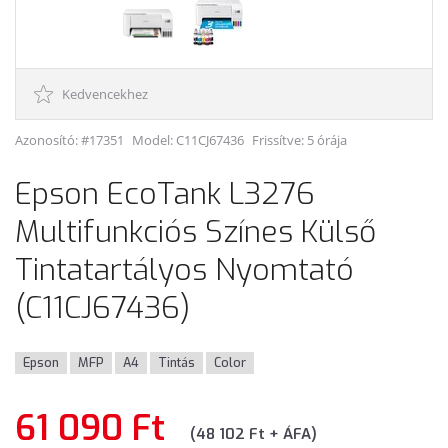
Kedvencekhez
Azonosító: #17351
Model:
C11CJ67436
Frissítve: 5 órája
Epson EcoTank L3276
Multifunkciós Színes Külső
Tintatartályos Nyomtató
(C11CJ67436)
Epson
MFP
A4
Tintás
Color
61 090 Ft
(48 102 Ft + ÁFA)