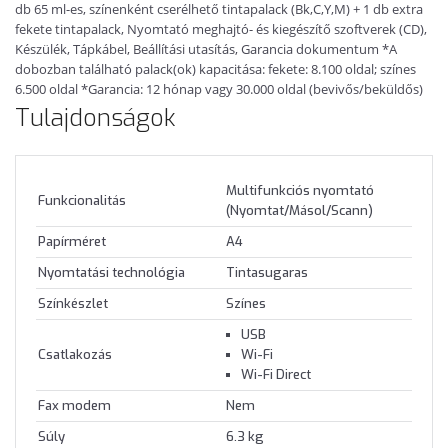
db 65 ml-es, színenként cserélhető tintapalack (Bk,C,Y,M) + 1 db extra
fekete tintapalack, Nyomtató meghajtó- és kiegészítő szoftverek (CD),
Készülék, Tápkábel, Beállítási utasítás, Garancia dokumentum *A
dobozban található palack(ok) kapacitása: fekete: 8.100 oldal; színes
6.500 oldal *Garancia: 12 hónap vagy 30.000 oldal (bevivős/beküldős)
Tulajdonságok
Multifunkciós nyomtató
Funkcionalitás
(Nyomtat/Másol/Scann)
Papírméret
A4
Nyomtatási technológia
Tintasugaras
Színkészlet
Színes
USB
Csatlakozás
Wi-Fi
Wi-Fi Direct
Fax modem
Nem
Súly
6.3 kg