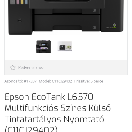
Kedvencekhez
Azonosító: #17337
Model:
C11CJ29402
Frissítve: 5 perce
Epson EcoTank L6570
Multifunkciós Színes Külső
Tintatartályos Nyomtató
(C11CJ29402)