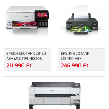
EPSON ECOTANK L8160
EPSON ECOTANK
A3+ MULTIFUNKCIÓS
L18050 A3+
SZÍNES KÜLSŐ
EGYFUNKCIÓS SZÍNES
211 990 Ft
246 990 Ft
TINTATARTÁLYOS
KÜLSŐ
NYOMTATÓ
TINTATARTÁLYOS
(C11CJ20402)
FOTÓNYOMTATÓ
(C11CK38402)