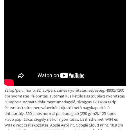
32 lap/perc mono, 32 lap/perc színes nyomtatási sebesség, 4800x1200
dpi nyomtatási felbontás, automatikus kétoldalas (duplex) nyomtatás,
50 lapos automata dokumentumadagoló, síkágyas 1200x2400 dpi
felbontású szkenner, színenként újratölthető nagykapacitású
tintatartály, 550 lapos normál papíradagoló (250 g/m2), 125 lapos
kiadó papírtálca, szegély nélküli nyomtatás. USB, Ethernet, WIFI és
WIFI direct csatlakoztatás. Apple Airprint, Google Cloud Print. 10.9 cm