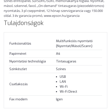
színes érintőpanel, SD/SDHC/SDXC memóriakártya foglala. Nyomtat,
másol, szkennel, faxol, „On-demand” tintasugaras (piezoelektromos)
nyomtatás, 3 pl cseppméret, 12 hónap szervizgarancia vagy 150.000
oldal. 3 év garancia promó, www.epson.hu/garancia
Tulajdonságok
Multifunkciós nyomtató
Funkcionalitás
(Nyomtat/Másol/Scann)
Papírméret
A4
Nyomtatási technológia
Tintasugaras
Színkészlet
Színes
USB
LAN
Csatlakozás
Wi-Fi
Wi-Fi Direct
Fax modem
Igen