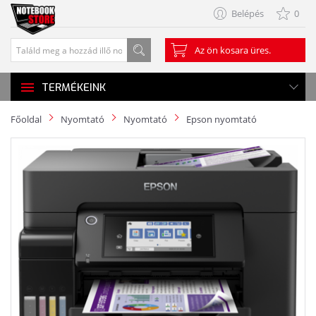
Belépés
0
Az ön kosara üres.
TERMÉKEINK
Főoldal
Nyomtató
Nyomtató
Epson nyomtató