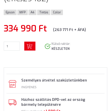
Epson
MFP
A4
Tintás
Color
334 990 Ft
(263 771 Ft + ÁFA)
Külső raktár:
KÉSZLETEN
Személyes átvétel szaküzletünkben
INGYENES
Házhoz szállítás DPD-vel az ország
bármely településére