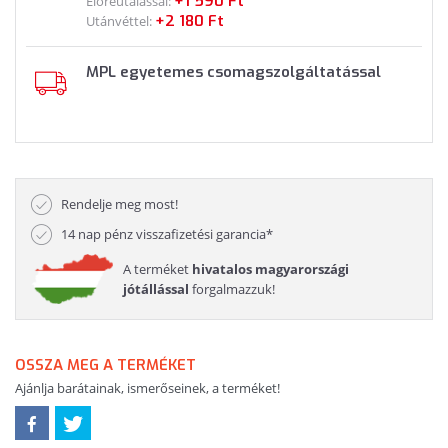
+1 590 Ft
Előreutalással:
+2 180 Ft
Utánvéttel:
MPL egyetemes csomagszolgáltatással
Rendelje meg most!
14 nap pénz visszafizetési garancia*
A terméket
hivatalos magyarországi
jótállással
forgalmazzuk!
OSSZA MEG A TERMÉKET
Ajánlja barátainak, ismerőseinek, a terméket!