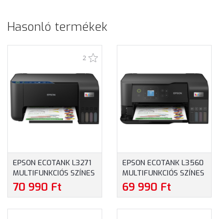
Hasonló termékek
2
EPSON ECOTANK L3271
EPSON ECOTANK L3560
MULTIFUNKCIÓS SZÍNES
MULTIFUNKCIÓS SZÍNES
KÜLSŐ
KÜLSŐ
70 990 Ft
69 990 Ft
TINTATARTÁLYOS
TINTATARTÁLYOS
NYOMTATÓ
NYOMTATÓ
(C11CJ67435)
(C11CK58403)