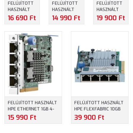
FELÚJÍTOTT
FELÚJÍTOTT
FELÚJÍTOTT
HASZNÁLT
HASZNÁLT
HASZNÁLT
HP
HPE H240AR
HPE H240
16 690 Ft
14 990 Ft
19 900 Ft
NC552SFP 2-
12GB 2-
12GB 2-
PORT 10GBE
PORTS INT
PORTS INT
SERVER
FIO SMART
SMART HOST
ADAPTER
HOST BUS
BUS
FULL PROFILE
ADAPTER
ADAPTER -
(615406-001-
(HBA)
HIGH PROFILE
FP-REF)
(749976-B21-
(726907-B21-
REF)
REF)
FELÚJÍTOTT HASZNÁLT
FELÚJÍTOTT HASZNÁLT
HPE ETHERNET 1GB 4-
HPE FLEXFABRIC 10GB
PORT 366FLR ADAPTER
4-PORT 536FLR-T
15 990 Ft
39 900 Ft
(665240-B21-REF)
ADAPTER (764302-B21-
REF)