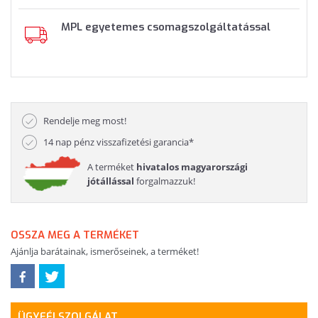
MPL egyetemes csomagszolgáltatással
Rendelje meg most!
14 nap pénz visszafizetési garancia*
A terméket
hivatalos magyarországi
jótállással
forgalmazzuk!
OSSZA MEG A TERMÉKET
Ajánlja barátainak, ismerőseinek, a terméket!
ÜGYFÉLSZOLGÁLAT