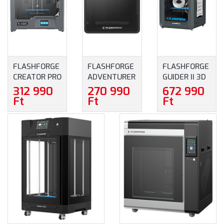
FLASHFORGE
FLASHFORGE
FLASHFORGE
CREATOR PRO
ADVENTURER
GUIDER II 3D
2 3D
5M PRO 3D
NYOMTATÓ
312 990
270 990
672 990
NYOMTATÓ
NYOMTATÓ
Ft
Ft
Ft
(EN-A01)