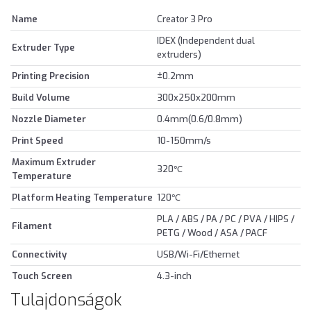
Name
Creator 3 Pro
IDEX (Independent dual
Extruder Type
extruders)
Printing Precision
±0.2mm
Build Volume
300x250x200mm
Nozzle Diameter
0.4mm(0.6/0.8mm)
Print Speed
10-150mm/s
Maximum Extruder
320℃
Temperature
Platform Heating Temperature
120℃
PLA / ABS / PA / PC / PVA / HIPS /
Filament
PETG / Wood / ASA / PACF
Connectivity
USB/Wi-Fi/Ethernet
Touch Screen
4.3-inch
Tulajdonságok