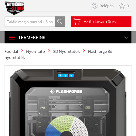
Belépés
0
Az ön kosara üres.
TERMÉKEINK
Főoldal
Nyomtató
3D Nyomtatók
Flashforge 3d
nyomtatók