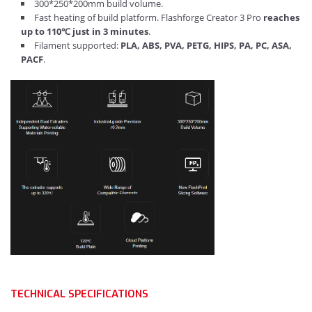
300*250*200mm build volume.
Fast heating of build platform. Flashforge Creator 3 Pro
reaches
up to 110℃ just in 3 minutes
.
Filament supported:
PLA, ABS, PVA, PETG, HIPS, PA, PC, ASA,
PACF
.
TECHNICAL SPECIFICATIONS