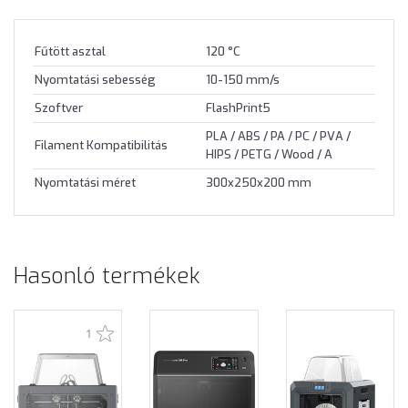
Fűtött asztal
120 °C
Nyomtatási sebesség
10-150 mm/s
Szoftver
FlashPrint5
PLA / ABS / PA / PC / PVA /
Filament Kompatibilitás
HIPS / PETG / Wood / A
Nyomtatási méret
300x250x200 mm
Hasonló termékek
1