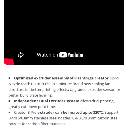
Optimized extruder assembly of Flashforge creator 3 pro
:
Nozzle reach up to 200℃ in 1 minute; Brand new cooling fan
structure for better printing effects; Upgraded extruder sensor for
better build plate leveling.
Independent Dual Extruder system
allows dual printing,
greatly cut down print time.
Creator 3 Pro
extruder can be heated up to 320℃
. Support
0.4/0.6/0.8mm stainless steel nozzles; 0.4/0.6/0.8mm carbon steel
nozzles for carbon fiber materials.