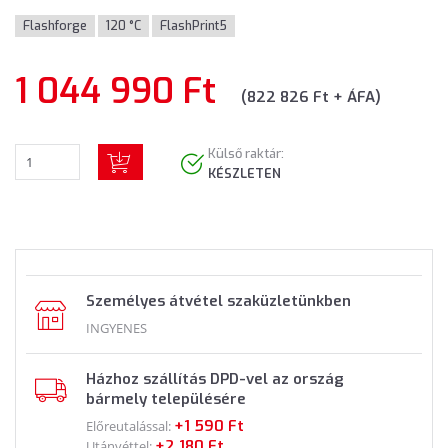
Flashforge
120 °C
FlashPrint5
1 044 990 Ft
(822 826 Ft + ÁFA)
Külső raktár:
KÉSZLETEN
Személyes átvétel szaküzletünkben
INGYENES
Házhoz szállítás DPD-vel az ország
bármely településére
+1 590 Ft
Előreutalással:
+2 180 Ft
Utánvéttel: