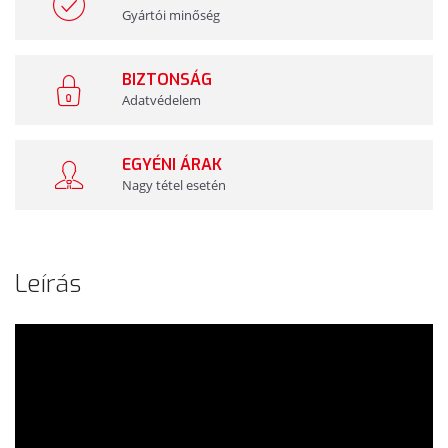
Gyártói minőség
BIZTONSÁG
Adatvédelem
EGYÉNI ÁRAK
Nagy tétel esetén
Leírás