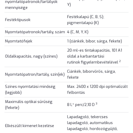
nyomtatópatronok/tartályok
Y)
mennyisége
Festékalapú (C, B, S);
Festéktípusok
pigmentalapú (K)
Nyomtatópatronok/tartály, szám
4 (C, M, Y, K)
Nyomtatófejek
1 (ciánkék, bíbor, sárga, fekete)
20 ml-es tintakapacitás, 101 A1
Oldalkapacitás, nagy (színes)
oldal a karbantartási
2
rutinok figyelembevételével
Ciánkék, bíborvörös, sárga,
Nyomtatópatron/tartály, szín(ek)
fekete
Színes nyomtatási minőség
Max. 2400 x 1200 dpi optimalizált
(legjobb)
felbontás
Maximális optikai sűrűség
3
8 L* perc/2,10 D
(fekete)
Lapadagoló, tekercses
lapadagoló, automatikus
Elkészült kimenet kezelése
lapadagoló, hordozógyűjtő,