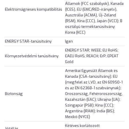
Államok (FCC szabályok), Kanada
Elektromágneses kompatibilitás
(ICES), EU (EMC/RED-irányelv),
Ausztrália (ACMA), Új-Zéland
(RSM), Kína (CCC), Japán (VCCI); B
osztályú terméktanúsítvány:
Korea (KCC)
ENERGY STAR-tanúsítvány
Igen
ENERGY STAR; WEEE; EU RoHS;
Környezetvédelmi tanúsítvány
EAEU RoHS; REACH; ErP; EPEAT
Gold
Amerikai Egyesült Államok és
Kanada (CSA-tanúsítvány); EU
(megfelel az LVD, az EN 60950-1
és az EN 62368-1 szabványnak);
Biztonság
Oroszország, Fehéroroszország,
Kazahsztán (EAC); Ukrajna (UA);
Szingapúr (PSB); Kína (CCC);
Argentína (IRAM); India (BIS);
Mexikó (NYCE)
Kétéves korlátozott
Jótállás