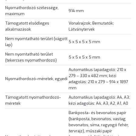
Nyomathordozó szélessége,
914 mm
maximum
Támogatott elsődleges
Vonalrajzok; Bemutatók;
alkalmazások
Látványtervek
Nem nyomtatható terület (vágott
5 x 5 x 5 x 5 mm
lap)
Nem nyomtatható terület
5 x 5 x 5 x 5 mm
(tekercses nyomathordozó)
Automatikus lapadagoló: 210 x
279 – 330 x 482 mm; kézi
Nyomathordozó-méretek, egyedi
adagolás: 210 x 279 – 914 x 1897
mm
Támogatott nyomathordozó-
Automatikus lapadagoló: A4, A3;
méretek
kézi adagolás: A4, A3, A2, A1, A0
Bankposta- és bevonatos papír
(bankposta, bevonatos, vastag
bevonatos, sima, ragyogó fehér,
tervrajz), műszaki papír