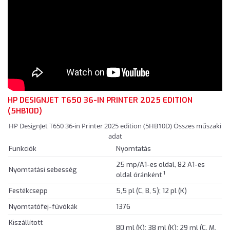
HP DESIGNJET T650 36-IN PRINTER 2025 EDITION
(5HB10D)
HP DesignJet T650 36-in Printer 2025 edition (5HB10D) Összes műszaki
adat
Funkciók
Nyomtatás
25 mp/A1-es oldal, 82 A1-es
Nyomtatási sebesség
1
oldal óránként
Festékcsepp
5,5 pl (C, B, S); 12 pl (K)
Nyomtatófej-fúvókák
1376
Kiszállított
80 ml (K); 38 ml (K); 29 ml (C, M,