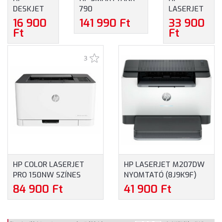
DESKJET
790
LASERJET
2922 ALL-
MULTIFUNKCIÓS
M209D
16 900
141 990 Ft
33 900
IN-ONE
TINTASUGARAS
NYOMTATÓ
Ft
Ft
NYOMTATÓ
KÜLSŐTARTÁLYOS
(8J9L0F)
(A24HVB)
NYOMTATÓ
3
(4WF66A)
HP COLOR LASERJET
HP LASERJET M207DW
PRO 150NW SZÍNES
NYOMTATÓ (8J9K9F)
LÉZER NYOMTATÓ
84 900 Ft
41 900 Ft
(4ZB95A)