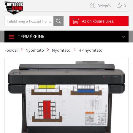
Belépés
0
Az ön kosara üres.
TERMÉKEINK
Főoldal
Nyomtató
Nyomtató
HP nyomtató