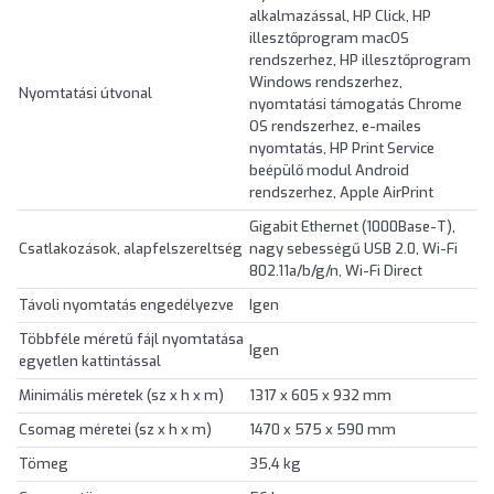
alkalmazással, HP Click, HP
illesztőprogram macOS
rendszerhez, HP illesztőprogram
Windows rendszerhez,
Nyomtatási útvonal
nyomtatási támogatás Chrome
OS rendszerhez, e-mailes
nyomtatás, HP Print Service
beépülő modul Android
rendszerhez, Apple AirPrint
Gigabit Ethernet (1000Base-T),
Csatlakozások, alapfelszereltség
nagy sebességű USB 2.0, Wi-Fi
802.11a/b/g/n, Wi-Fi Direct
Távoli nyomtatás engedélyezve
Igen
Többféle méretű fájl nyomtatása
Igen
egyetlen kattintással
Minimális méretek (sz x h x m)
1317 x 605 x 932 mm
Csomag méretei (sz x h x m)
1470 x 575 x 590 mm
Tömeg
35,4 kg