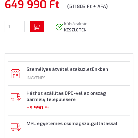
649 990 Ft
(511 803 Ft + ÁFA)
Külső raktár:
KÉSZLETEN
Személyes átvétel szaküzletünkben
INGYENES
Házhoz szállítás DPD-vel az ország
bármely településére
+9 990 Ft
MPL egyetemes csomagszolgáltatással