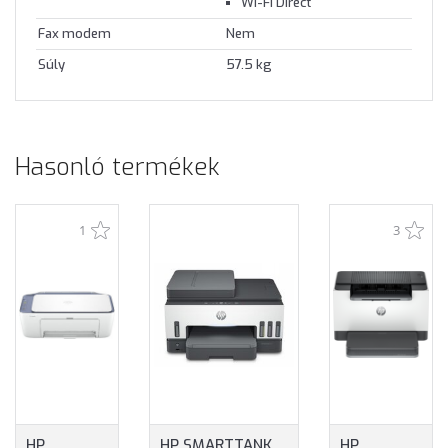
Wi-Fi Direct
Fax modem
Nem
Súly
57.5 kg
Hasonló termékek
1
3
HP
HP SMARTTANK
HP