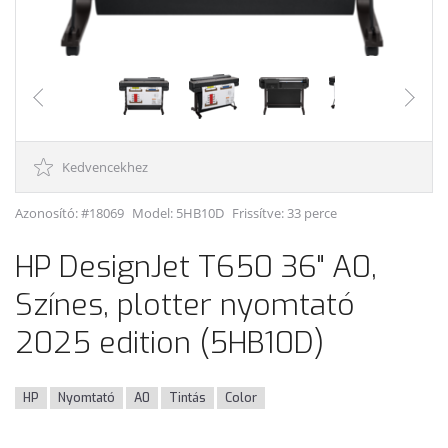
Kedvencekhez
Azonosító: #18069
Model:
5HB10D
Frissítve: 33 perce
HP DesignJet T650 36" A0,
Színes, plotter nyomtató
2025 edition (5HB10D)
HP
Nyomtató
A0
Tintás
Color