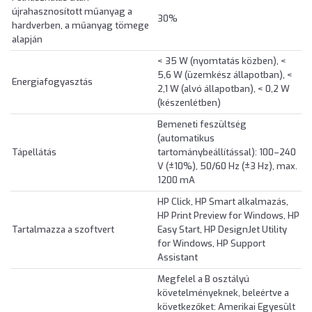
újrahasznosított műanyag a
30%
hardverben, a műanyag tömege
alapján
< 35 W (nyomtatás közben), <
5,6 W (üzemkész állapotban), <
Energiafogyasztás
2,1 W (alvó állapotban), < 0,2 W
(készenlétben)
Bemeneti feszültség
(automatikus
Tápellátás
tartománybeállítással): 100–240
V (±10%), 50/60 Hz (±3 Hz), max.
1200 mA
HP Click, HP Smart alkalmazás,
HP Print Preview for Windows, HP
Tartalmazza a szoftvert
Easy Start, HP DesignJet Utility
for Windows, HP Support
Assistant
Megfelel a B osztályú
követelményeknek, beleértve a
következőket: Amerikai Egyesült