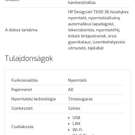
hardverjótállás.
HP DesignJet T650 36 hüvelykes
nyomtató, nyomtatóállvány,
automatikus lapadagoló,
A doboz tartalma
tekercsborítás, nyomtatófej,
induló tintapatronok, orsó,
gyorskalauz, üzembehelyezési
útmutató, tápkábel
Tulajdonságok
Funkcionalitás
Nyomtató
Papírméret
A0
Nyomtatási technológia
Tintasugaras
Színkészlet
Színes
USB
LAN
Csatlakozás
Wi-Fi