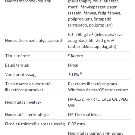
Nyomathordozó-típusok
(pauszpapír), fólia (átlátszó,
matt), fényképészeti papír
(szatén, fényes, félig fényes,
polipropilén), öntapadó
(öntapadó, polipropilén)
60–280 g/m² (tekercses/kézi
Nyomathordozó súlya, ajánlott
adagolás); 60–220 g/m²
(automatikus lapadagoló)
Típus mérete
914 mm
Belső tárolás
Nincs
6
Vonalpontosság
±0,1%
Tartalmazza a nyomtató-
Raszteres illesztőprogram
illesztőprogramokat
Windows és macOS rendszerhez
HP-GL/2, HP-RTL, CALS G4, JPEG,
Nyomtatási nyelvek
URF
Nyomtatási technológia
HP Thermal Inkjet
Elméleti minimális sorszélesség
0,02 mm
Nyomtatás bárhol a HP Smart