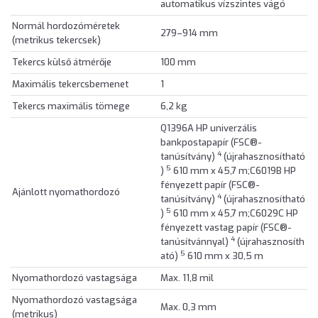
automatikus vízszintes vágó
Normál hordozóméretek
279–914 mm
(metrikus tekercsek)
Tekercs külső átmérője
100 mm
Maximális tekercsbemenet
1
Tekercs maximális tömege
6,2 kg
Q1396A HP univerzális
bankpostapapír (FSC®-
4
tanúsítvány)
(újrahasznosítható
5
)
610 mm x 45,7 m;C6019B HP
fényezett papír (FSC®-
Ajánlott nyomathordozó
4
tanúsítvány)
(újrahasznosítható
5
)
610 mm x 45,7 m;C6029C HP
fényezett vastag papír (FSC®-
4
tanúsítvánnyal)
(újrahasznosíth
5
ató)
610 mm x 30,5 m
Nyomathordozó vastagsága
Max. 11,8 mil
Nyomathordozó vastagsága
Max. 0,3 mm
(metrikus)