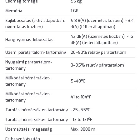
Csomag tömege
56 kg
Memória
1 GB
Zajkibocsátás (aktív állapotban,
5,8 B(A) (üzemelés közben), <3,4
nyomtatás közben)
B(A) (tétlen állapotban)
42 dB(A) (üzemelés közben), <16
Hangnyomás-kibocsátás
dB(A) (tétlen állapotban)
Üzemi páratartalom-tartomány
20–80% relatív páratartalom
Nyugalmi páratartalom-
0–95% relatív páratartalom
tartomány
Működési hőmérséklet-
5–40ºC
tartomány
Működési hőmérséklet-
41 to 104ºF
tartomány
Tárolási hőmérséklet-tartomány
-25–55ºC
Tárolási hőmérséklet-tartomány
-13 to 131ºF
Üzemeltetési magasság
Max. 3000 m
Felhasználás után