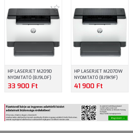
(A24HVB)
NYOMTATÓ
LÉZER
3
(4WF66A)
NYOMTATÓ
(4ZB95A)
HP LASERJET M209D
HP LASERJET M207DW
NYOMTATÓ (8J9L0F)
NYOMTATÓ (8J9K9F)
33 900 Ft
41 900 Ft