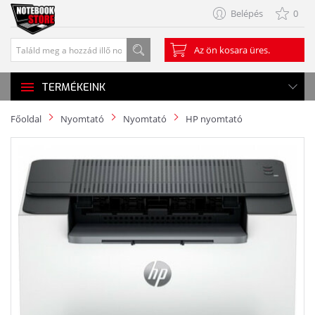
Belépés
0
Az ön kosara üres.
TERMÉKEINK
Főoldal
Nyomtató
Nyomtató
HP nyomtató