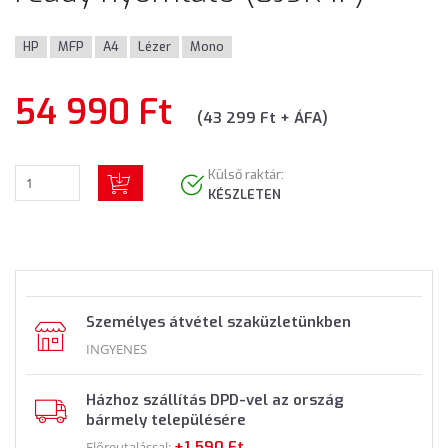
HP
MFP
A4
Lézer
Mono
54 990 Ft
(43 299 Ft + ÁFA)
Külső raktár:
KÉSZLETEN
Személyes átvétel szaküzletünkben
INGYENES
Házhoz szállítás DPD-vel az ország
bármely településére
+1 590 Ft
Előreutalással: