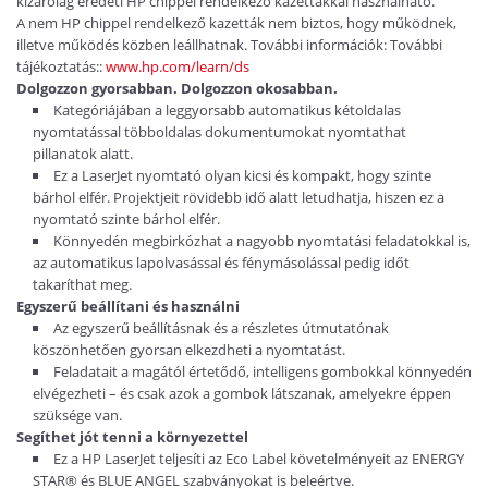
kizárólag eredeti HP chippel rendelkező kazettákkal használható.
A nem HP chippel rendelkező kazetták nem biztos, hogy működnek,
illetve működés közben leállhatnak. További információk: További
tájékoztatás::
www.hp.com/learn/ds
Dolgozzon gyorsabban. Dolgozzon okosabban.
Kategóriájában a leggyorsabb automatikus kétoldalas
nyomtatással többoldalas dokumentumokat nyomtathat
pillanatok alatt.
Ez a LaserJet nyomtató olyan kicsi és kompakt, hogy szinte
bárhol elfér. Projektjeit rövidebb idő alatt letudhatja, hiszen ez a
nyomtató szinte bárhol elfér.
Könnyedén megbirkózhat a nagyobb nyomtatási feladatokkal is,
az automatikus lapolvasással és fénymásolással pedig időt
takaríthat meg.
Egyszerű beállítani és használni
Az egyszerű beállításnak és a részletes útmutatónak
köszönhetően gyorsan elkezdheti a nyomtatást.
Feladatait a magától értetődő, intelligens gombokkal könnyedén
elvégezheti – és csak azok a gombok látszanak, amelyekre éppen
szüksége van.
Segíthet jót tenni a környezettel
Ez a HP LaserJet teljesíti az Eco Label követelményeit az ENERGY
STAR® és BLUE ANGEL szabványokat is beleértve.