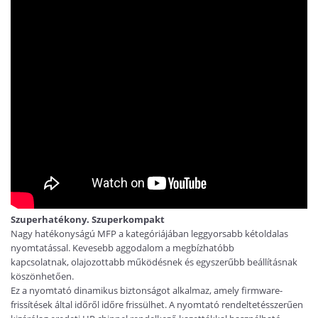
Szuperhatékony. Szuperkompakt
Nagy hatékonyságú MFP a kategóriájában leggyorsabb kétoldalas
nyomtatással. Kevesebb aggodalom a megbízhatóbb
kapcsolatnak, olajozottabb működésnek és egyszerűbb beállításnak
köszönhetően.
Ez a nyomtató dinamikus biztonságot alkalmaz, amely firmware-
frissítések által időről időre frissülhet. A nyomtató rendeltetésszerűen