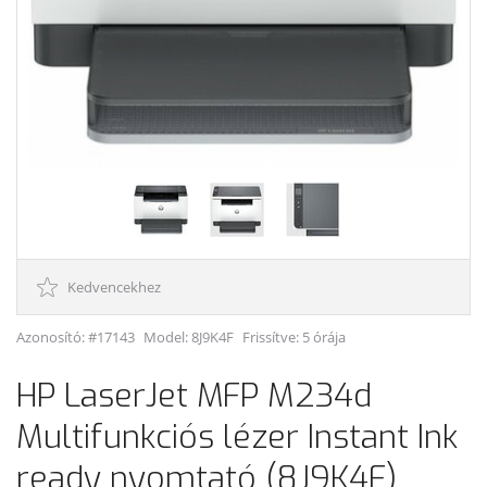
Kedvencekhez
Azonosító: #17143
Model:
8J9K4F
Frissítve: 5 órája
HP LaserJet MFP M234d
Multifunkciós lézer Instant Ink
ready nyomtató (8J9K4F)