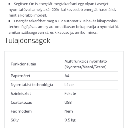
Segítsen Ön is energiát megtakarítani egy olyan LaserJet
nyomtatóval, amely akár 20%- kal kevesebb energiát használ el,
mint a korábbi modell.
Energiát takaríthat meg a HP automatikus be- és kikapcsolási
technológiájával, amely automatikusan bekapcsolja a nyomtatót,
amikor szüksége van rá, és kikapcsolja, amikor nincs.
Tulajdonságok
Multifunkciós nyomtató
Funkcionalitás
(Nyomtat/Másol/Scann)
Papírméret
A4
Nyomtatási technológia
Lézer
Színkészlet
Fekete
Csatlakozás
USB
Fax modem
Nem
Súly
9.5 kg