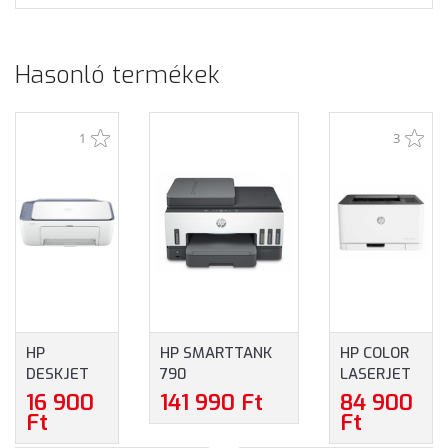
Hasonló termékek
1
3
HP
HP SMARTTANK
HP COLOR
DESKJET
790
LASERJET
2922 ALL-
MULTIFUNKCIÓS
PRO
16 900
141 990 Ft
84 900
IN-ONE
TINTASUGARAS
150NW
Ft
Ft
NYOMTATÓ
KÜLSŐTARTÁLYOS
SZÍNES