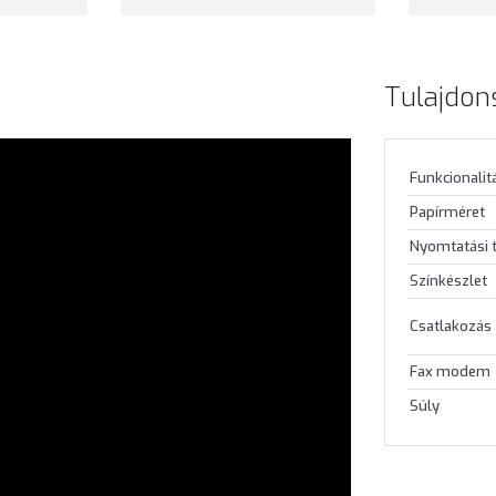
Tulajdon
Funkcionalit
Papírméret
Nyomtatási 
Színkészlet
Csatlakozás
Fax modem
Súly