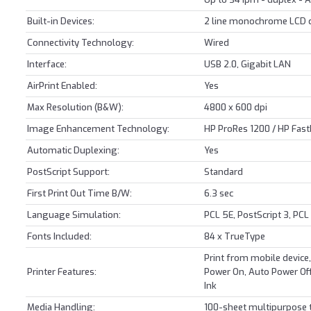
Built-in Devices:
2 line monochrome LCD d
Connectivity Technology:
Wired
Interface:
USB 2.0, Gigabit LAN
AirPrint Enabled:
Yes
Max Resolution (B&W):
4800 x 600 dpi
Image Enhancement Technology:
HP ProRes 1200 / HP Fas
Automatic Duplexing:
Yes
PostScript Support:
Standard
First Print Out Time B/W:
6.3 sec
Language Simulation:
PCL 5E, PostScript 3, PCL
Fonts Included:
84 x TrueType
Print from mobile device,
Printer Features:
Power On, Auto Power Off,
Ink
Media Handling:
100-sheet multipurpose t