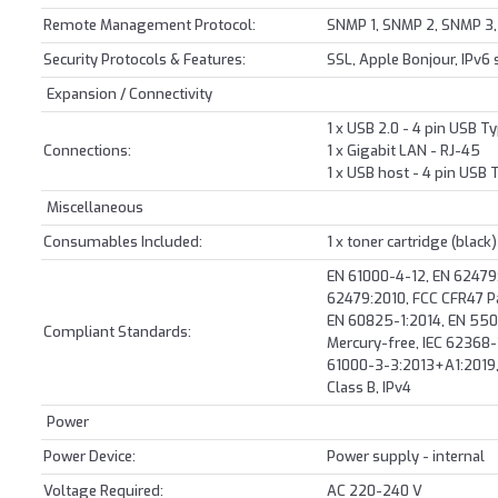
Remote Management Protocol:
SNMP 1, SNMP 2, SNMP 3, 
Security Protocols & Features:
SSL, Apple Bonjour, IPv6
Expansion / Connectivity
1 x USB 2.0 - 4 pin USB T
Connections:
1 x Gigabit LAN - RJ-45
1 x USB host - 4 pin USB 
Miscellaneous
Consumables Included:
1 x toner cartridge (blac
EN 61000-4-12, EN 62479:
62479:2010, FCC CFR47 Par
EN 60825-1:2014, EN 5503
Compliant Standards:
Mercury-free, IEC 62368-1
61000-3-3:2013+A1:2019,
Class B, IPv4
Power
Power Device:
Power supply - internal
Voltage Required:
AC 220-240 V