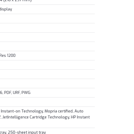
isplay
tRes 1200
 6, PDF, URF, PWG
 Instant-on Technology, Mopria certified, Auto
 JetIntelligence Cartridge Technology, HP Instant
ray, 250-sheet input tray