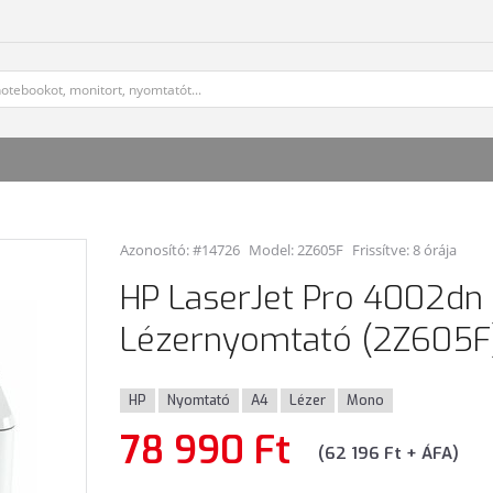
Azonosító: #14726
Model:
2Z605F
Frissítve: 8 órája
HP LaserJet Pro 4002dn
Lézernyomtató (2Z605F
HP
Nyomtató
A4
Lézer
Mono
78 990 Ft
(62 196 Ft + ÁFA)