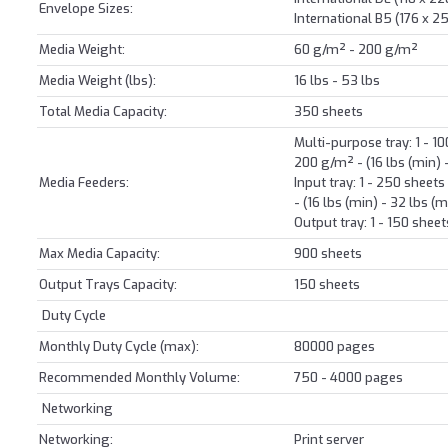
Envelope Sizes:
International B5 (176 x 
Media Weight:
60 g/m² - 200 g/m²
Media Weight (lbs):
16 lbs - 53 lbs
Total Media Capacity:
350 sheets
Multi-purpose tray: 1 - 1
200 g/m² - (16 lbs (min) 
Media Feeders:
Input tray: 1 - 250 shee
- (16 lbs (min) - 32 lbs (
Output tray: 1 - 150 sheet
Max Media Capacity:
900 sheets
Output Trays Capacity:
150 sheets
Duty Cycle
Monthly Duty Cycle (max):
80000 pages
Recommended Monthly Volume:
750 - 4000 pages
Networking
Networking:
Print server