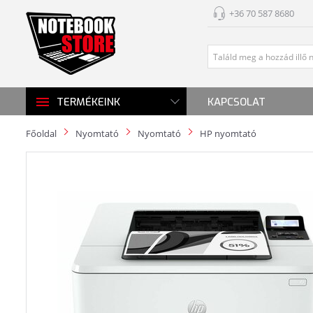
+36 70 587 8680
KAPCSOLAT
TERMÉKEINK
Főoldal
Nyomtató
Nyomtató
HP nyomtató