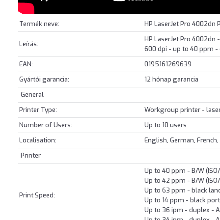
Termék neve:
HP LaserJet Pro 4002dn 
HP LaserJet Pro 4002dn - 
Leírás:
600 dpi - up to 40 ppm - 
EAN:
0195161269639
Gyártói garancia:
12 hónap garancia
General
Printer Type:
Workgroup printer - las
Number of Users:
Up to 10 users
Localisation:
English, German, French, 
Printer
Up to 40 ppm - B/W (ISO/
Up to 42 ppm - B/W (ISO/
Up to 63 ppm - black lan
Print Speed:
Up to 14 ppm - black port
Up to 36 ipm - duplex - A
Up to 34 ipm - duplex - 