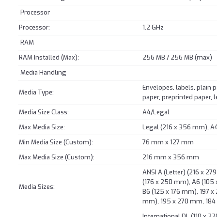
Processor
Processor:
1.2 GHz
RAM
RAM Installed (Max):
256 MB / 256 MB (max)
Media Handling
Envelopes, labels, plain 
Media Type:
paper, preprinted paper, 
Media Size Class:
A4/Legal
Max Media Size:
Legal (216 x 356 mm), A
Min Media Size (Custom):
76 mm x 127 mm
Max Media Size (Custom):
216 mm x 356 mm
ANSI A (Letter) (216 x 2
(176 x 250 mm), A6 (105 
Media Sizes:
B6 (125 x 176 mm), 197 x 
mm), 195 x 270 mm, 184
International DL (110 x 2