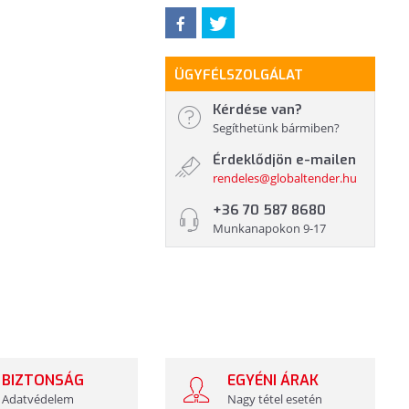
ÜGYFÉLSZOLGÁLAT
Kérdése van?
Segíthetünk bármiben?
Érdeklődjön e-mailen
rendeles@globaltender.hu
+36 70 587 8680
Munkanapokon 9-17
BIZTONSÁG
EGYÉNI ÁRAK
Adatvédelem
Nagy tétel esetén