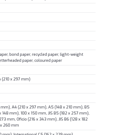
paper, bond paper, recycled paper, light-weight
letterheaded paper, coloured paper
4 (210 x 297 mm)
79 mm), A4 (210 x 297 mm), A5 (148 x 210 mm), B5
x 148 mm), 100 x 150 mm, JIS B5 (182 x 257 mm),
273 mm, Oficio (216 x 343 mm), JIS B6 (128 x 182
 x 260 mm
20 mm), International C5 (162 x 229 mm),