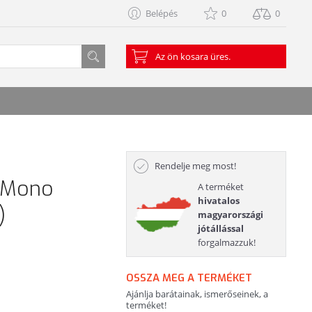
Belépés
0
0
Az ön kosara üres.
Rendelje meg most!
 Mono
A terméket
hivatalos
)
magyarországi
jótállással
forgalmazzuk!
OSSZA MEG A TERMÉKET
Ajánlja barátainak, ismerőseinek, a
terméket!