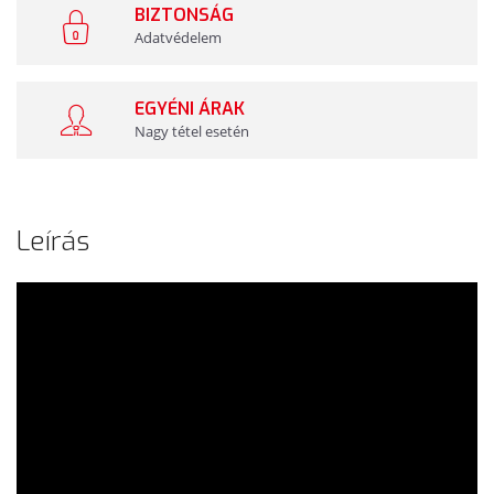
BIZTONSÁG
Adatvédelem
EGYÉNI ÁRAK
Nagy tétel esetén
Leírás