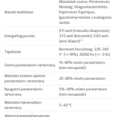
Másolatok száma; Átméretezés;
Minőség; Világosítás/sötétítés;
Másoló beállításai
Papírméret; Papírtípus;
Igazolványmásolás; Leválogatás;
Javítás
0,11 watt (manuális kikapcsolás),
Energiafogyasztás
3,72 watt (készenlét), 0,83 watt
4
(alvó állapot)
Bemeneti feszültség: 220–240
Tápellátás
V~ (+/-10%), 50/60 Hz (+/- 3 Hz)
15–80% relatív páratartalom
Üzemi páratartalom-tartomány
(nem lecsapódó)
Működés közbeni ajánlott
20–80% relatív páratartalom
páratartalom-tartomány
Nyugalmi páratartalom-
5%–90% relatív páratartalom
tartomány
(nem lecsapódó)
Működési hőmérséklet-
5–40 °C
tartomány
Jellemző energiafogyasztás