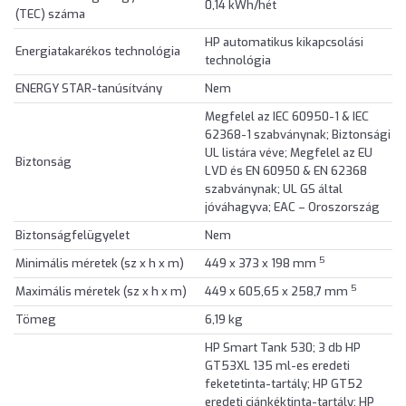
0,14 kWh/hét
(TEC) száma
HP automatikus kikapcsolási
Energiatakarékos technológia
technológia
ENERGY STAR-tanúsítvány
Nem
Megfelel az IEC 60950-1 & IEC
62368-1 szabványnak; Biztonsági
UL listára véve; Megfelel az EU
Biztonság
LVD és EN 60950 & EN 62368
szabványnak; UL GS által
jóváhagyva; EAC – Oroszország
Biztonságfelügyelet
Nem
5
Minimális méretek (sz x h x m)
449 x 373 x 198 mm
5
Maximális méretek (sz x h x m)
449 x 605,65 x 258,7 mm
Tömeg
6,19 kg
HP Smart Tank 530; 3 db HP
GT53XL 135 ml-es eredeti
feketetinta-tartály; HP GT52
eredeti ciánkéktinta-tartály; HP