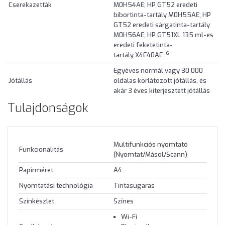
Cserekazetták
M0H54AE; HP GT52 eredeti
bíbortinta-tartály M0H55AE; HP
GT52 eredeti sárgatinta-tartály
M0H56AE; HP GT51XL 135 ml-es
eredeti feketetinta-
6
tartály X4E40AE.
Egyéves normál vagy 30 000
Jótállás
oldalas korlátozott jótállás, és
akár 3 éves kiterjesztett jótállás
Tulajdonságok
Multifunkciós nyomtató
Funkcionalitás
(Nyomtat/Másol/Scann)
Papírméret
A4
Nyomtatási technológia
Tintasugaras
Színkészlet
Színes
Wi-Fi