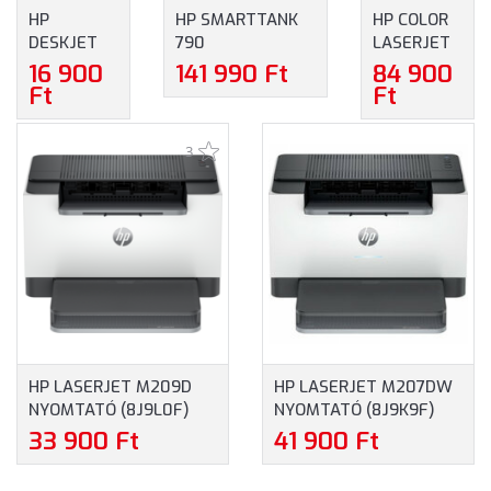
HP
HP SMARTTANK
HP COLOR
DESKJET
790
LASERJET
2922 ALL-
MULTIFUNKCIÓS
PRO
16 900
141 990 Ft
84 900
IN-ONE
TINTASUGARAS
150NW
Ft
Ft
NYOMTATÓ
KÜLSŐTARTÁLYOS
SZÍNES
(A24HVB)
NYOMTATÓ
LÉZER
3
(4WF66A)
NYOMTATÓ
(4ZB95A)
HP LASERJET M209D
HP LASERJET M207DW
NYOMTATÓ (8J9L0F)
NYOMTATÓ (8J9K9F)
33 900 Ft
41 900 Ft