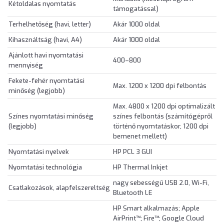
Kétoldalas nyomtatás
támogatással)
Terhelhetőség (havi, letter)
Akár 1000 oldal
Kihasználtság (havi, A4)
Akár 1000 oldal
Ajánlott havi nyomtatási
400–800
mennyiség
Fekete-fehér nyomtatási
Max. 1200 x 1200 dpi felbontás
minőség (legjobb)
Max. 4800 x 1200 dpi optimalizált
Színes nyomtatási minőség
színes felbontás (számítógépről
(legjobb)
történő nyomtatáskor, 1200 dpi
bemenet mellett)
Nyomtatási nyelvek
HP PCL 3 GUI
Nyomtatási technológia
HP Thermal Inkjet
nagy sebességű USB 2.0, Wi-Fi,
Csatlakozások, alapfelszereltség
Bluetooth LE
HP Smart alkalmazás; Apple
AirPrint™; Fire™; Google Cloud