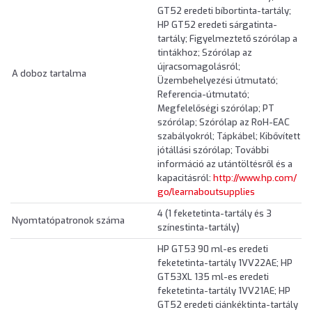
GT52 eredeti bíbortinta-tartály;
HP GT52 eredeti sárgatinta-
tartály; Figyelmeztető szórólap a
tintákhoz; Szórólap az
újracsomagolásról;
A doboz tartalma
Üzembehelyezési útmutató;
Referencia-útmutató;
Megfelelőségi szórólap; PT
szórólap; Szórólap az RoH-EAC
szabályokról; Tápkábel; Kibővített
jótállási szórólap; További
információ az utántöltésről és a
kapacitásról:
http://www.hp.com/
go/learnaboutsupplies
4 (1 feketetinta-tartály és 3
Nyomtatópatronok száma
színestinta-tartály)
HP GT53 90 ml-es eredeti
feketetinta-tartály 1VV22AE; HP
GT53XL 135 ml-es eredeti
feketetinta-tartály 1VV21AE; HP
GT52 eredeti ciánkéktinta-tartály