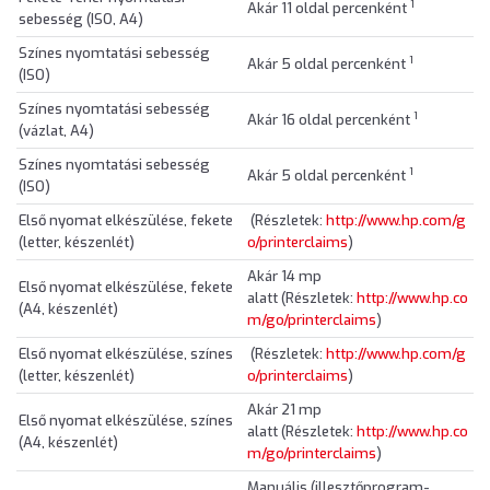
1
Akár 11 oldal percenként
sebesség (ISO, A4)
Színes nyomtatási sebesség
1
Akár 5 oldal percenként
(ISO)
Színes nyomtatási sebesség
1
Akár 16 oldal percenként
(vázlat, A4)
Színes nyomtatási sebesség
1
Akár 5 oldal percenként
(ISO)
Első nyomat elkészülése, fekete
(Részletek:
http://www.hp.com/g
(letter, készenlét)
o/printerclaims
)
Akár 14 mp
Első nyomat elkészülése, fekete
alatt (Részletek:
http://www.hp.co
(A4, készenlét)
m/go/printerclaims
)
Első nyomat elkészülése, színes
(Részletek:
http://www.hp.com/g
(letter, készenlét)
o/printerclaims
)
Akár 21 mp
Első nyomat elkészülése, színes
alatt (Részletek:
http://www.hp.co
(A4, készenlét)
m/go/printerclaims
)
Manuális (illesztőprogram-