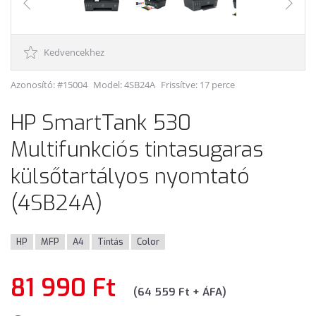
Kedvencekhez
Azonosító: #15004
Model:
4SB24A
Frissítve: 17 perce
HP SmartTank 530
Multifunkciós tintasugaras
külsőtartályos nyomtató
(4SB24A)
HP
MFP
A4
Tintás
Color
81 990 Ft
(64 559 Ft + ÁFA)