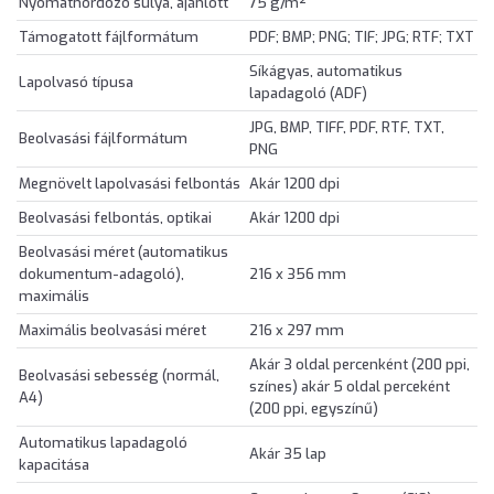
Nyomathordozó súlya, ajánlott
75 g/m²
Támogatott fájlformátum
PDF; BMP; PNG; TIF; JPG; RTF; TXT
Síkágyas, automatikus
Lapolvasó típusa
lapadagoló (ADF)
JPG, BMP, TIFF, PDF, RTF, TXT,
Beolvasási fájlformátum
PNG
Megnövelt lapolvasási felbontás
Akár 1200 dpi
Beolvasási felbontás, optikai
Akár 1200 dpi
Beolvasási méret (automatikus
dokumentum-adagoló),
216 x 356 mm
maximális
Maximális beolvasási méret
216 x 297 mm
Akár 3 oldal percenként (200 ppi,
Beolvasási sebesség (normál,
színes) akár 5 oldal perceként
A4)
(200 ppi, egyszínű)
Automatikus lapadagoló
Akár 35 lap
kapacitása