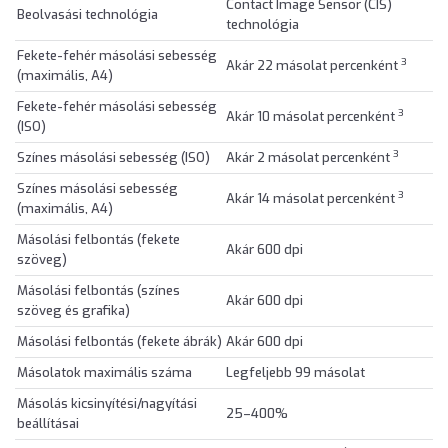
Contact Image Sensor (CIS)
Beolvasási technológia
technológia
Fekete-fehér másolási sebesség
3
Akár 22 másolat percenként
(maximális, A4)
Fekete-fehér másolási sebesség
3
Akár 10 másolat percenként
(ISO)
3
Színes másolási sebesség (ISO)
Akár 2 másolat percenként
Színes másolási sebesség
3
Akár 14 másolat percenként
(maximális, A4)
Másolási felbontás (fekete
Akár 600 dpi
szöveg)
Másolási felbontás (színes
Akár 600 dpi
szöveg és grafika)
Másolási felbontás (fekete ábrák)
Akár 600 dpi
Másolatok maximális száma
Legfeljebb 99 másolat
Másolás kicsinyítési/nagyítási
25–400%
beállításai