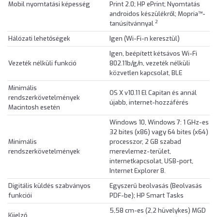
Mobil nyomtatási képesség
Print 2.0; HP ePrint; Nyomtatás
androidos készülékről; Mopria™-
2
tanúsítvánnyal
Hálózati lehetőségek
Igen (Wi-Fi-n keresztül)
Igen, beépített kétsávos Wi-Fi
Vezeték nélküli funkció
802.11b/g/n, vezeték nélküli
közvetlen kapcsolat, BLE
Minimális
OS X v10.11 El Capitan és annál
rendszerkövetelmények
újabb, internet-hozzáférés
Macintosh esetén
Windows 10, Windows 7: 1 GHz-es
32 bites (x86) vagy 64 bites (x64)
Minimális
processzor, 2 GB szabad
rendszerkövetelmények
merevlemez-terület,
internetkapcsolat, USB-port,
Internet Explorer 8.
Digitális küldés szabványos
Egyszerű beolvasás (Beolvasás
funkciói
PDF-be); HP Smart Tasks
5,58 cm-es (2,2 hüvelykes) MGD
Kijelző