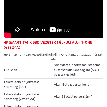
HP SMART TANK 530 VEZETÉK NÉLKÜLI ALL-IN-ONE
(4SB24A)
HP Smart Tank 530 vezeték nélküli All-in-One (4SB24A) Összes műszaki
adat
Nyomtatás, beolvasás, másolás,
Funkciók
automatikus lapadagoló (ADF),
vezeték nélküli
Fekete-fehér nyomtatási
1
Akár 11 oldal percenként
sebesség (ISO)
Fekete-fehér nyomtatási
1
Akár 22 oldal percenként
sebesség (vázlat, A4)
Fekete-fehér nyomtatási