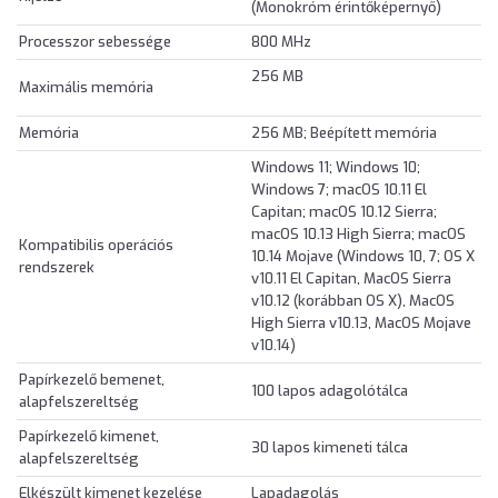
(Monokróm érintőképernyő)
Processzor sebessége
800 MHz
256 MB
Maximális memória
Memória
256 MB; Beépített memória
Windows 11; Windows 10;
Windows 7; macOS 10.11 El
Capitan; macOS 10.12 Sierra;
macOS 10.13 High Sierra; macOS
Kompatibilis operációs
10.14 Mojave (Windows 10, 7; OS X
rendszerek
v10.11 El Capitan, MacOS Sierra
v10.12 (korábban OS X), MacOS
High Sierra v10.13, MacOS Mojave
v10.14)
Papírkezelő bemenet,
100 lapos adagolótálca
alapfelszereltség
Papírkezelő kimenet,
30 lapos kimeneti tálca
alapfelszereltség
Elkészült kimenet kezelése
Lapadagolás