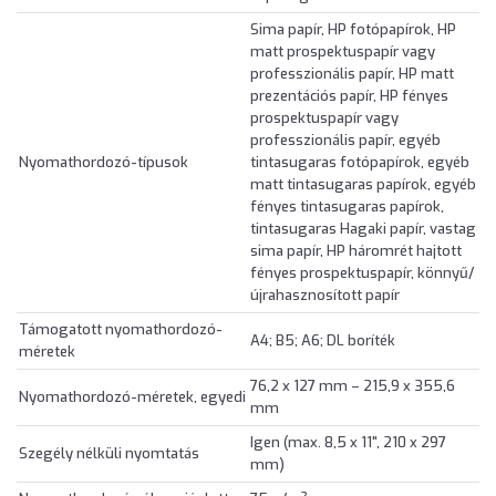
Sima papír, HP fotópapírok, HP
matt prospektuspapír vagy
professzionális papír, HP matt
prezentációs papír, HP fényes
prospektuspapír vagy
professzionális papír, egyéb
Nyomathordozó-típusok
tintasugaras fotópapírok, egyéb
matt tintasugaras papírok, egyéb
fényes tintasugaras papírok,
tintasugaras Hagaki papír, vastag
sima papír, HP háromrét hajtott
fényes prospektuspapír, könnyű/
újrahasznosított papír
Támogatott nyomathordozó-
A4; B5; A6; DL boríték
méretek
76,2 x 127 mm – 215,9 x 355,6
Nyomathordozó-méretek, egyedi
mm
Igen (max. 8,5 x 11", 210 x 297
Szegély nélküli nyomtatás
mm)