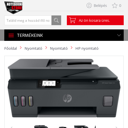
Belépés
0
Az ön kosara üres.
TERMÉKEINK
Főoldal
Nyomtató
Nyomtató
HP nyomtató