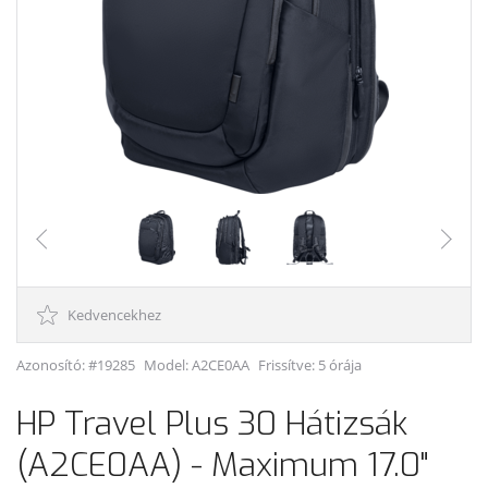
Kedvencekhez
Azonosító: #19285
Model:
A2CE0AA
Frissítve: 5 órája
HP Travel Plus 30 Hátizsák
(A2CE0AA) - Maximum 17.0"