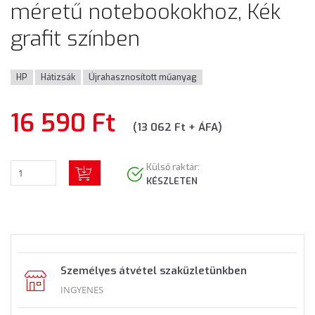
méretű notebookokhoz, Kék
grafit színben
HP
Hátizsák
Újrahasznosított műanyag
16 590 Ft
(13 062 Ft + ÁFA)
Külső raktár:
KÉSZLETEN
Személyes átvétel szaküzletünkben
INGYENES