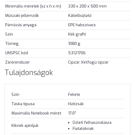
Minimális méretek (sz x h x m)
330 x 200 x 500 mm
Műszaki jellemzők
Kábelbújtató
Párnázás anyaga
EPE habszivacs
Szín
Kék grafit
Tömeg
1080 g
UNSPSC kód
53121706
Zárórendszer
Cipzár; Kétfogú cipzár
Tulajdonságok
Szín
Fekete
Táska típusa
Hátizsák
Maximális Notebook méret
17.0"
Üzleti felhasználásra
Kiknek ajánljuk
Fiataloknak