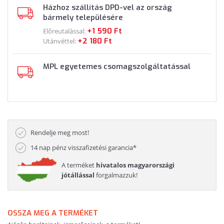
Házhoz szállítás DPD-vel az ország
bármely településére
+1 590 Ft
Előreutalással:
+2 180 Ft
Utánvéttel:
MPL egyetemes csomagszolgáltatással
Rendelje meg most!
14 nap pénz visszafizetési garancia*
A terméket
hivatalos magyarországi
jótállással
forgalmazzuk!
OSSZA MEG A TERMÉKET