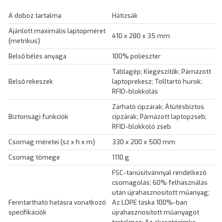
A doboz tartalma
Hátizsák
Ajánlott maximális laptopméret
410 x 280 x 35 mm
(metrikus)
Belső bélés anyaga
100% poliészter
Táblagép; Kiegészítők; Párnázott
Belső rekeszek
laptoprekesz; Tolltartó hurok;
RFID-blokkolás
Zárható cipzárak; Átütésbiztos
Biztonsági funkciók
cipzárak; Párnázott laptopzseb;
RFID-blokkoló zseb
Csomag méretei (sz x h x m)
330 x 200 x 500 mm
Csomag tömege
1110 g
FSC-tanúsítvánnyal rendelkező
csomagolás; 60% felhasználás
után újrahasznosított műanyag;
Fenntartható hatásra vonatkozó
Az LDPE táska 100%-ban
specifikációk
újrahasznosított műanyagot