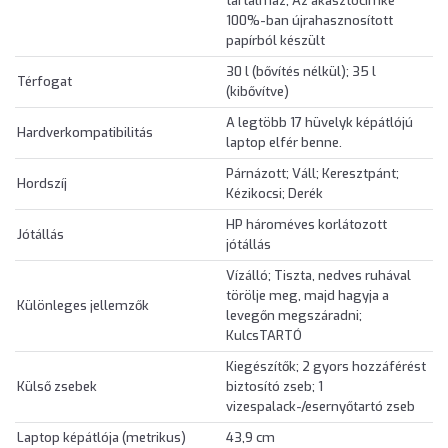
tartalmaz; Az akasztócímke
100%-ban újrahasznosított
papírból készült
30 l (bővítés nélkül); 35 l
Térfogat
(kibővítve)
A legtöbb 17 hüvelyk képátlójú
Hardverkompatibilitás
laptop elfér benne.
Párnázott; Váll; Keresztpánt;
Hordszíj
Kézikocsi; Derék
HP hároméves korlátozott
Jótállás
jótállás
Vízálló; Tiszta, nedves ruhával
törölje meg, majd hagyja a
Különleges jellemzők
levegőn megszáradni;
KulcsTARTÓ
Kiegészítők; 2 gyors hozzáférést
Külső zsebek
biztosító zseb; 1
vizespalack-/esernyőtartó zseb
Laptop képátlója (metrikus)
43,9 cm