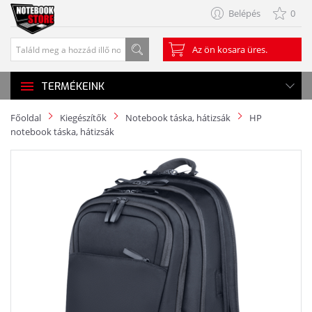
Belépés
0
Az ön kosara üres.
TERMÉKEINK
Főoldal
Kiegészítők
Notebook táska, hátizsák
HP
notebook táska, hátizsák