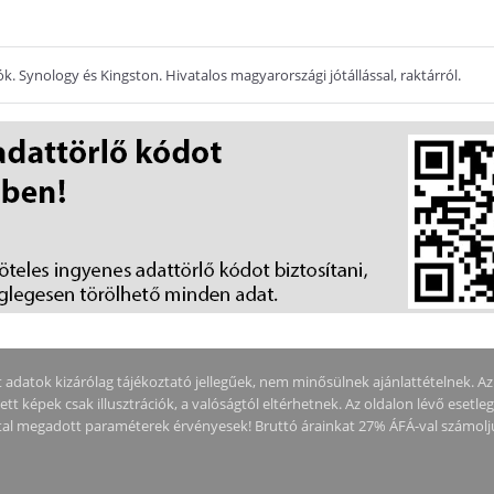
 Synology és Kingston. Hivatalos magyarországi jótállással, raktárról.
adatok kizárólag tájékoztató jellegűek, nem minősülnek ajánlattételnek. Az ár
tt képek csak illusztrációk, a valóságtól eltérhetnek. Az oldalon lévő esetle
által megadott paraméterek érvényesek! Bruttó árainkat 27% ÁFÁ-val számolj