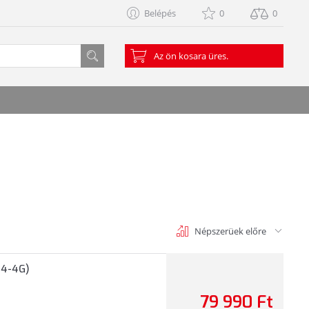
Belépés
0
0
Az ön kosara üres.
Népszerüek előre
04-4G)
79 990 Ft