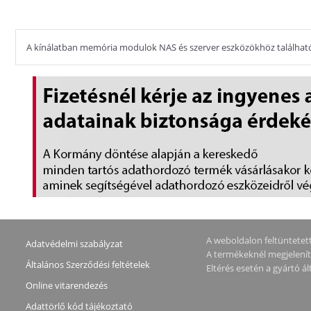
A kínálatban memória modulok NAS és szerver eszközökhöz találhatók.
A weboldalon feltüntetett 
Adatvédelmi szabályzat
A termékeknél megjeleníte
Általános Szerződési feltételek
Eltérés esetén a gyártó 
Online vitarendezés
Adattörlő kód tájékoztató