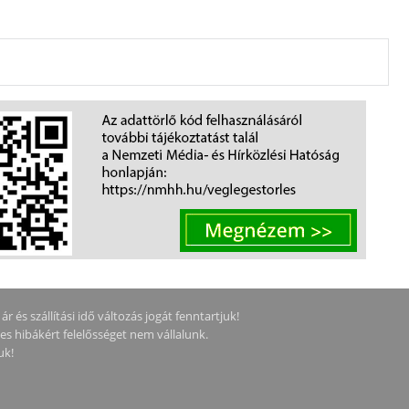
 és szállítási idő változás jogát fenntartjuk!
ges hibákért felelősséget nem vállalunk.
uk!