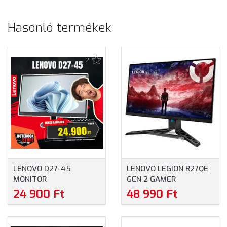
Hasonló termékek
2
LENOVO D27-45
LENOVO LEGION R27QE
MONITOR
GEN 2 GAMER
(67A5KAC6EU) - 27.0"
FREESYNC MONITOR
24 900 Ft
48 990 Ft
FULLHD (1920X1080),
(68C7GAC3EU) - 27.0"
VA, 75HZ, 16:9, 3000:1, 4
WQHD (2560X1440),
MS, 250CD/M2, HDMI,
16:9, 0,5MS, 200HZ,