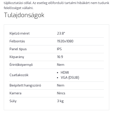
tájékoztatási céllal. Az esetleg előforduló tartalmi hibákért nem tudunk
felelősséget vállalni.
Tulajdonságok
Kijelző méret
23.8"
Felbontás
1920x1080
Panel típus
IPS
Képarány
16:9
Érintőképernyő
Nem
HDMI
Csatlakozók
VGA (DSUB)
Beépített hangszóró
Nem
Kamera
Nincs
Súly
3 kg