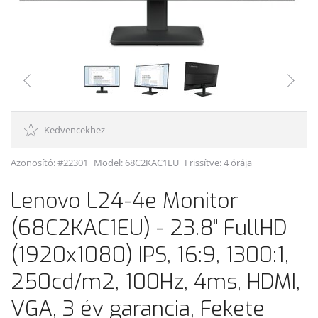
Kedvencekhez
Azonosító: #22301
Model:
68C2KAC1EU
Frissítve: 4 órája
Lenovo L24-4e Monitor
(68C2KAC1EU) - 23.8" FullHD
(1920x1080) IPS, 16:9, 1300:1,
250cd/m2, 100Hz, 4ms, HDMI,
VGA, 3 év garancia, Fekete