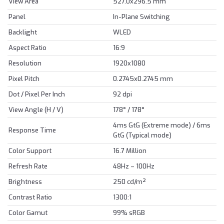
View Area
527.0x296.5 mm
Panel
In-Plane Switching
Backlight
WLED
Aspect Ratio
16:9
Resolution
1920x1080
Pixel Pitch
0.2745x0.2745 mm
Dot / Pixel Per Inch
92 dpi
View Angle (H / V)
178° / 178°
4ms GtG (Extreme mode) / 6ms
Response Time
GtG (Typical mode)
Color Support
16.7 Million
Refresh Rate
48Hz – 100Hz
Brightness
250 cd/m²
Contrast Ratio
1300:1
Color Gamut
99% sRGB