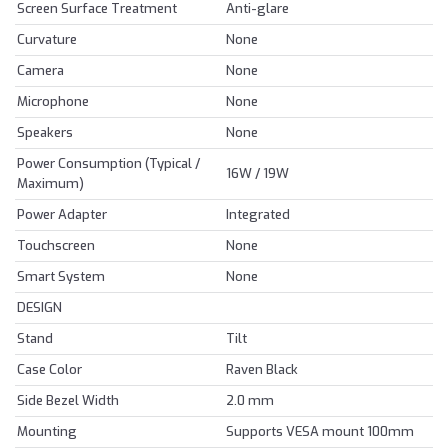
Screen Surface Treatment
Anti-glare
Curvature
None
Camera
None
Microphone
None
Speakers
None
Power Consumption (Typical /
16W / 19W
Maximum)
Power Adapter
Integrated
Touchscreen
None
Smart System
None
DESIGN
Stand
Tilt
Case Color
Raven Black
Side Bezel Width
2.0 mm
Mounting
Supports VESA mount 100mm