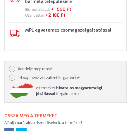
bármely településére
+1 590 Ft
Előreutalással:
+2 180 Ft
Utánvéttel:
MPL egyetemes csomagszolgáltatással
Rendelje meg most!
14 nap pénz visszafizetési garancia*
A terméket
hivatalos magyarországi
jótállással
forgalmazzuk!
OSSZA MEG A TERMÉKET
Ajánlja barátainak, ismerőseinek, a terméket!