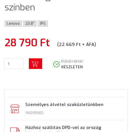
színben
Lenovo
23.8"
IPS
28 790 Ft
(22 669 Ft + ÁFA)
Külső raktár:
KÉSZLETEN
Személyes átvétel szaküzletünkben
INGYENES
Házhoz szállítás DPD-vel az ország