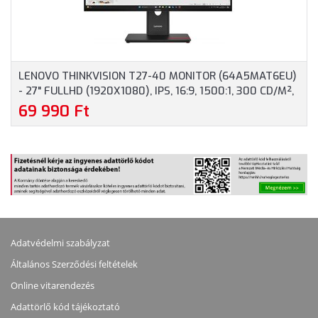
LENOVO THINKVISION T27-40 MONITOR (64A5MAT6EU)
- 27" FULLHD (1920X1080), IPS, 16:9, 1500:1, 300 CD/M²,
4MS, HDMI, DISPLAYPORT, VGA, USB, 3 ÉVGARANCIA,
69 990 Ft
FEKETE SZÍNBEN
Adatvédelmi szabályzat
Általános Szerződési feltételek
Online vitarendezés
Adattörlő kód tájékoztató