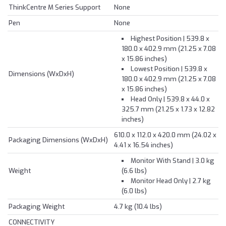
ThinkCentre M Series Support
None
Pen
None
Highest Position | 539.8 x
180.0 x 402.9 mm (21.25 x 7.08
x 15.86 inches)
Lowest Position | 539.8 x
Dimensions (WxDxH)
180.0 x 402.9 mm (21.25 x 7.08
x 15.86 inches)
Head Only | 539.8 x 44.0 x
325.7 mm (21.25 x 1.73 x 12.82
inches)
610.0 x 112.0 x 420.0 mm (24.02 x
Packaging Dimensions (WxDxH)
4.41 x 16.54 inches)
Monitor With Stand | 3.0 kg
Weight
(6.6 lbs)
Monitor Head Only | 2.7 kg
(6.0 lbs)
Packaging Weight
4.7 kg (10.4 lbs)
CONNECTIVITY