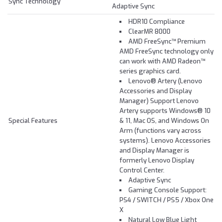
Sync Technology
Adaptive Sync
HDR10 Compliance
ClearMR 8000
AMD FreeSync™ Premium
AMD FreeSync technology only
can work with AMD Radeon™
series graphics card.
Lenovo® Artery (Lenovo
Accessories and Display
Manager) Support Lenovo
Artery supports Windows® 10
Special Features
& 11, Mac OS, and Windows On
Arm (functions vary across
systems). Lenovo Accessories
and Display Manager is
formerly Lenovo Display
Control Center.
Adaptive Sync
Gaming Console Support:
PS4 / SWITCH / PS5 / Xbox One
X
Natural Low Blue Light