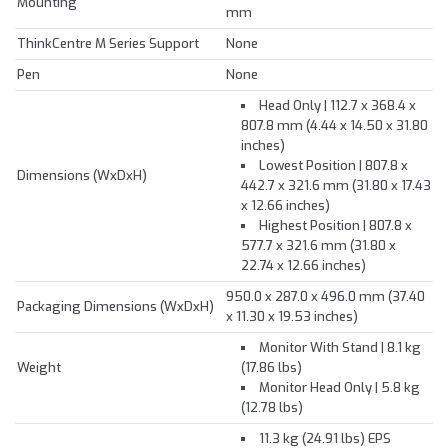
Mounting
mm
ThinkCentre M Series Support
None
Pen
None
Head Only | 112.7 x 368.4 x
807.8 mm (4.44 x 14.50 x 31.80
inches)
Lowest Position | 807.8 x
Dimensions (WxDxH)
442.7 x 321.6 mm (31.80 x 17.43
x 12.66 inches)
Highest Position | 807.8 x
577.7 x 321.6 mm (31.80 x
22.74 x 12.66 inches)
950.0 x 287.0 x 496.0 mm (37.40
Packaging Dimensions (WxDxH)
x 11.30 x 19.53 inches)
Monitor With Stand | 8.1 kg
Weight
(17.86 lbs)
Monitor Head Only | 5.8 kg
(12.78 lbs)
11.3 kg (24.91 lbs) EPS