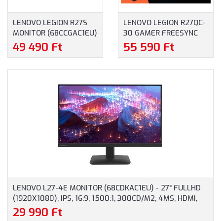
LENOVO LEGION R27S
LENOVO LEGION R27QC-
MONITOR (68CCGAC1EU)
30 GAMER FREESYNC
- 27.0" FULLHD
MONITOR
49 490 Ft
55 590 Ft
(1920X1080) IPS, 16:9,
(67C6GAC2EU) - 27.0"
1MS, 1500:1, VESA, HDMI,
QHD (2560X1440), VA,
DISPLAYPORT, 144HZ, 3
0.5 MS, 16:9, 3000:1,
ÉV GARANCIA, FEKETE
180HZ, 2X HDMI,
SZÍNBEN
DISPLAYPORT,
HANGSZÓRÓ, 3 ÉV
GARANCIA, FEKETE
SZÍNBEN
LENOVO L27-4E MONITOR (68CDKAC1EU) - 27" FULLHD
(1920X1080), IPS, 16:9, 1500:1, 300CD/M2, 4MS, HDMI,
VGA, 3 ÉV GARANCIA, FEKETE SZÍNBEN
29 990 Ft