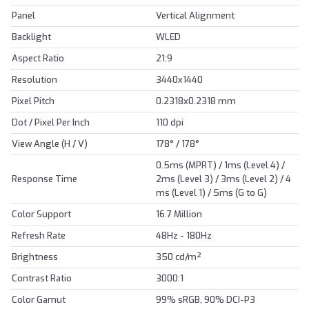
Panel
Vertical Alignment
Backlight
WLED
Aspect Ratio
21:9
Resolution
3440x1440
Pixel Pitch
0.2318x0.2318 mm
Dot / Pixel Per Inch
110 dpi
View Angle (H / V)
178° / 178°
0.5ms (MPRT) / 1ms (Level 4) /
Response Time
2ms (Level 3) / 3ms (Level 2) / 4
ms (Level 1) / 5ms (G to G)
Color Support
16.7 Million
Refresh Rate
48Hz - 180Hz
Brightness
350 cd/m²
Contrast Ratio
3000:1
Color Gamut
99% sRGB, 90% DCI-P3