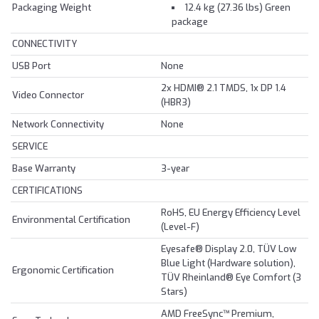
Packaging Weight
12.4 kg (27.36 lbs) Green
package
CONNECTIVITY
USB Port
None
2x HDMI® 2.1 TMDS, 1x DP 1.4
Video Connector
(HBR3)
Network Connectivity
None
SERVICE
Base Warranty
3-year
CERTIFICATIONS
RoHS, EU Energy Efficiency Level
Environmental Certification
(Level-F)
Eyesafe® Display 2.0, TÜV Low
Blue Light (Hardware solution),
Ergonomic Certification
TÜV Rheinland® Eye Comfort (3
Stars)
AMD FreeSync™ Premium,