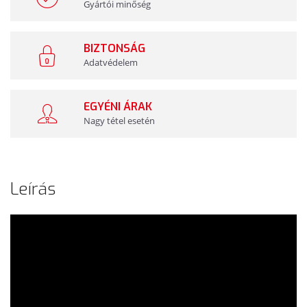
Gyártói minőség
BIZTONSÁG
Adatvédelem
EGYÉNI ÁRAK
Nagy tétel esetén
Leírás