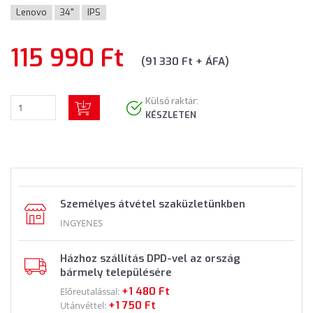
Lenovo
34"
IPS
115 990 Ft
(91 330 Ft + ÁFA)
Külső raktár:
KÉSZLETEN
Személyes átvétel szaküzletünkben
INGYENES
Házhoz szállítás DPD-vel az ország
bármely településére
+1 480 Ft
Előreutalással:
+1 750 Ft
Utánvéttel: