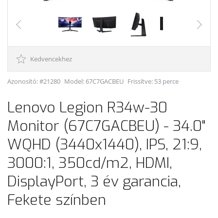
Kedvencekhez
Azonosító: #21280
Model:
67C7GACBEU
Frissítve: 53 perce
Lenovo Legion R34w-30
Monitor (67C7GACBEU) - 34.0"
WQHD (3440x1440), IPS, 21:9,
3000:1, 350cd/m2, HDMI,
DisplayPort, 3 év garancia,
Fekete színben