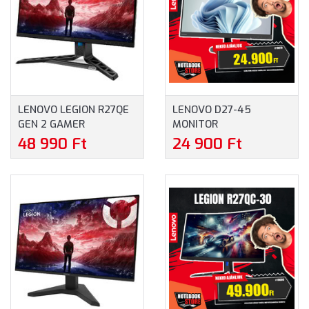
LENOVO LEGION R27QE
LENOVO D27-45
GEN 2 GAMER
MONITOR
FREESYNC MONITOR
(67A5KAC6EU) - 27.0"
48 990 Ft
24 900 Ft
(68C7GAC3EU) - 27.0"
FULLHD (1920X1080),
WQHD (2560X1440),
VA, 75HZ, 16:9, 3000:1, 4
16:9, 0,5MS, 200HZ,
MS, 250CD/M2, HDMI,
VESA, 2XHDMI,
VGA, 3 ÉV GARANCIA,
DISPLAYPORT, AMD
FEKETE SZÍNBEN
FREESYNC PREMIUM, 3
ÉV GARANCIA, FEKETE
SZÍNBEN