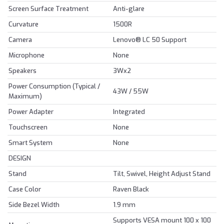
Screen Surface Treatment
Anti-glare
Curvature
1500R
Camera
Lenovo® LC 50 Support
Microphone
None
Speakers
3Wx2
Power Consumption (Typical /
43W / 55W
Maximum)
Power Adapter
Integrated
Touchscreen
None
Smart System
None
DESIGN
Stand
Tilt, Swivel, Height Adjust Stand
Case Color
Raven Black
Side Bezel Width
1.9 mm
Supports VESA mount 100 x 100