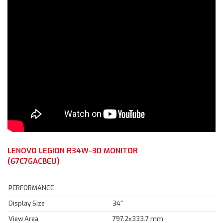
LENOVO LEGION R34W-30 MONITOR
(67C7GACBEU)
PERFORMANCE
Display Size
34"
View Area
797.2x333.7 mm