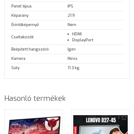
Panel típus
IPS
Képarány
21:9
Érintőképernyő
Nem
HDMI
Csatlakozók
DisplayPort
Beépített hangszóró
Igen
Kamera
Nincs
Súly
11.3 kg
Hasonló termékek
2