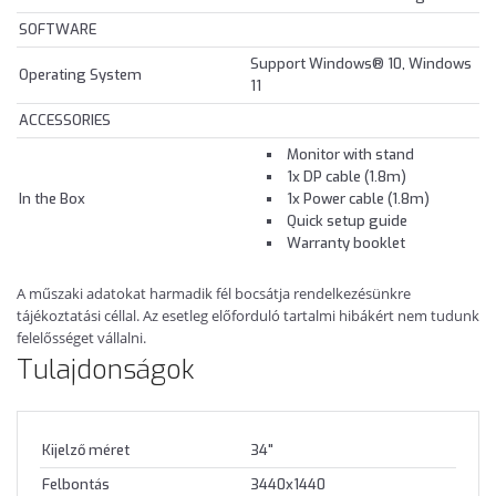
SOFTWARE
Support Windows® 10, Windows
Operating System
11
ACCESSORIES
Monitor with stand
1x DP cable (1.8m)
In the Box
1x Power cable (1.8m)
Quick setup guide
Warranty booklet
A műszaki adatokat harmadik fél bocsátja rendelkezésünkre
tájékoztatási céllal. Az esetleg előforduló tartalmi hibákért nem tudunk
felelősséget vállalni.
Tulajdonságok
Kijelző méret
34"
Felbontás
3440x1440