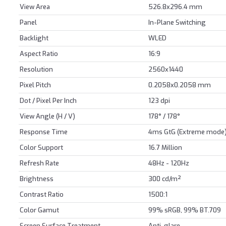
View Area
526.8x296.4 mm
Panel
In-Plane Switching
Backlight
WLED
Aspect Ratio
16:9
Resolution
2560x1440
Pixel Pitch
0.2058x0.2058 mm
Dot / Pixel Per Inch
123 dpi
View Angle (H / V)
178° / 178°
Response Time
4ms GtG (Extreme mode)
Color Support
16.7 Million
Refresh Rate
48Hz - 120Hz
Brightness
300 cd/m²
Contrast Ratio
1500:1
Color Gamut
99% sRGB, 99% BT.709
Screen Surface Treatment
Anti-glare