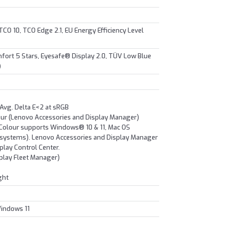
CO 10, TCO Edge 2.1, EU Energy Efficiency Level
ort 5 Stars, Eyesafe® Display 2.0, TÜV Low Blue
)
 Avg. Delta E<2 at sRGB
r (Lenovo Accessories and Display Manager)
Colour supports Windows® 10 & 11, Mac OS
s systems). Lenovo Accessories and Display Manager
play Control Center.
lay Fleet Manager)
ght
indows 11