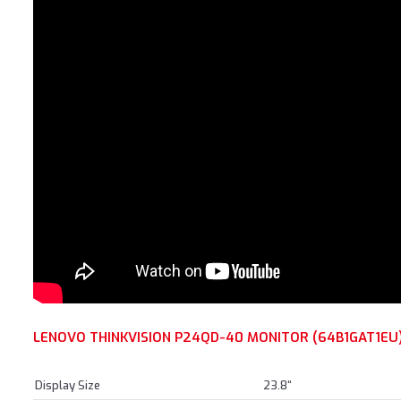
LENOVO THINKVISION P24QD-40 MONITOR (64B1GAT1EU
Display Size
23.8“