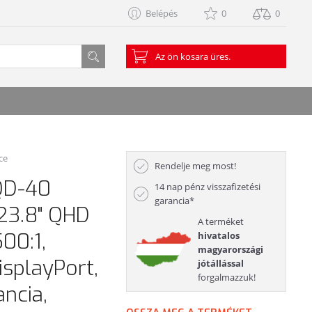
Belépés
0
0
Az ön kosara üres.
ce
Rendelje meg most!
QD-40
14 nap pénz visszafizetési
garancia*
23.8" QHD
A terméket
500:1,
hivatalos
magyarországi
splayPort,
jótállással
forgalmazzuk!
ancia,