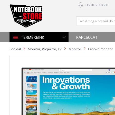
+36 70 587 8680
KAPCSOLAT
TERMÉKEINK
Főoldal
Monitor, Projektor, TV
Monitor
Lenovo monitor