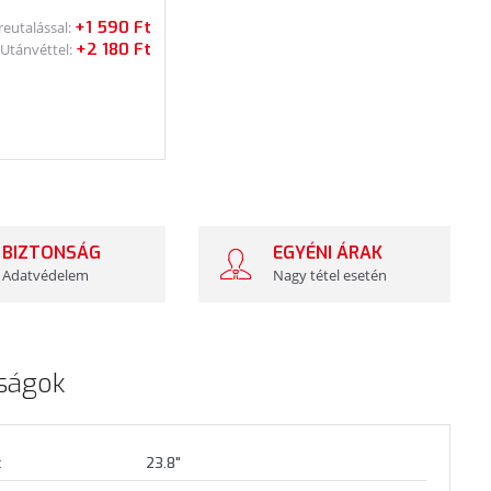
+1 590 Ft
reutalással:
+2 180 Ft
Utánvéttel:
BIZTONSÁG
EGYÉNI ÁRAK
Adatvédelem
Nagy tétel esetén
ságok
t
23.8"