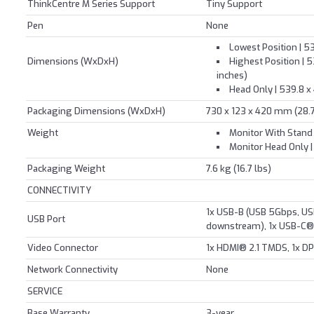
ThinkCentre M Series Support
Tiny Support
Pen
None
Lowest Position | 53
Dimensions (WxDxH)
Highest Position | 5
inches)
Head Only | 539.8 x 
Packaging Dimensions (WxDxH)
730 x 123 x 420 mm (28.7
Weight
Monitor With Stand | 
Monitor Head Only | 
Packaging Weight
7.6 kg (16.7 lbs)
CONNECTIVITY
1x USB-B (USB 5Gbps, US
USB Port
downstream), 1x USB-C®
Video Connector
1x HDMI® 2.1 TMDS, 1x DP 
Network Connectivity
None
SERVICE
Base Warranty
3-year