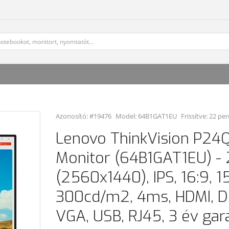
Azonosító: #19476
Model:
64B1GAT1EU
Frissítve: 22 per
Lenovo ThinkVision P24
Monitor (64B1GAT1EU) - 
(2560x1440), IPS, 16:9, 1
300cd/m2, 4ms, HDMI, Di
VGA, USB, RJ45, 3 év gar