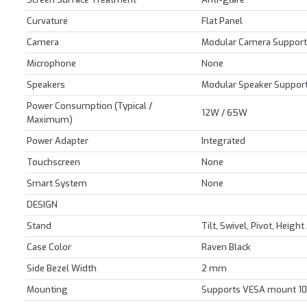
Curvature
Flat Panel
Camera
Modular Camera Support
Microphone
None
Speakers
Modular Speaker Suppor
Power Consumption (Typical /
12W / 65W
Maximum)
Power Adapter
Integrated
Touchscreen
None
Smart System
None
DESIGN
Stand
Tilt, Swivel, Pivot, Heigh
Case Color
Raven Black
Side Bezel Width
2 mm
Mounting
Supports VESA mount 1