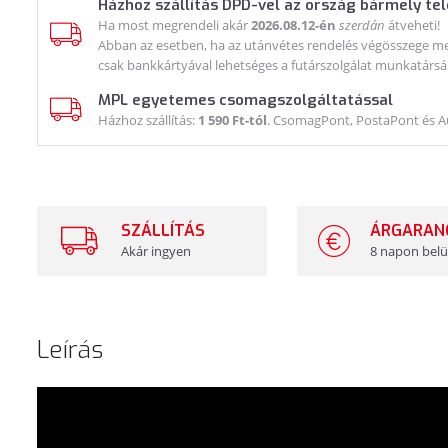
Házhoz szállítás DPD-vel az ország bármely te
Ha most megrendeli akár
2026.08.12-én
szerdán
átveheti!
Abban az esetben, ha az utánvétes rendelés végösszege meg
csak bankkártyával lehetséges a futárszolgálat munkatársá
MPL egyetemes csomagszolgáltatással
Házhoz szállítás:
1 590 Ft-tól
. CsomagPont, PostaPont és 
SZÁLLÍTÁS
ÁRGARAN
Akár ingyen
8 napon belü
Leírás