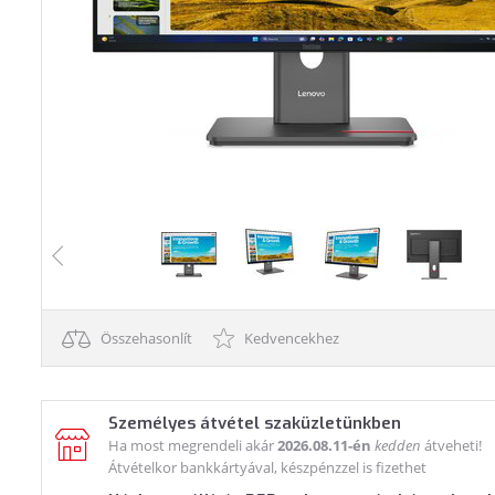
Összehasonlít
Kedvencekhez
Személyes átvétel szaküzletünkben
Ha most megrendeli akár
2026.08.11-én
kedden
átveheti!
Átvételkor bankkártyával, készpénzzel is fizethet