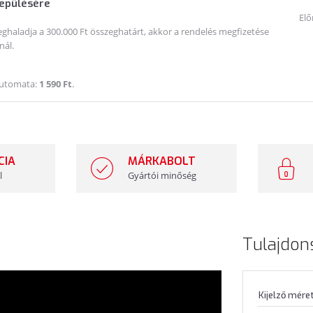
lepülésére
Elő
haladja a 300.000 Ft összeghatárt, akkor a rendelés megfizetése
nál.
Automata:
1 590 Ft
.
CIA
MÁRKABOLT
l
Gyártói minőség
Tulajdon
Kijelző mére