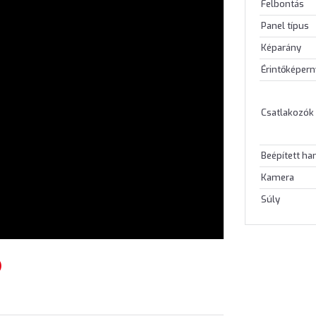
Felbontás
Panel típus
Képarány
Érintőképer
Csatlakozók
Beépített h
Kamera
Súly
)