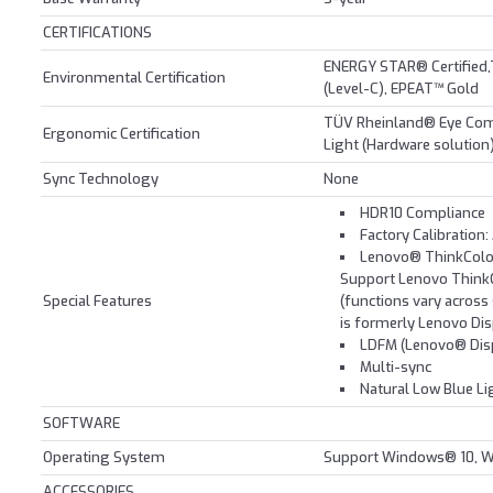
CERTIFICATIONS
ENERGY STAR® Certified,T
Environmental Certification
(Level-C), EPEAT™ Gold
TÜV Rheinland® Eye Comf
Ergonomic Certification
Light (Hardware solution
Sync Technology
None
HDR10 Compliance
Factory Calibration:
Lenovo® ThinkColou
Support Lenovo Think
Special Features
(functions vary acros
is formerly Lenovo Dis
LDFM (Lenovo® Disp
Multi-sync
Natural Low Blue Li
SOFTWARE
Operating System
Support Windows® 10, W
ACCESSORIES