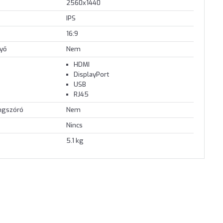
2560x1440
IPS
16:9
nyő
Nem
HDMI
DisplayPort
USB
RJ45
angszóró
Nem
Nincs
5.1 kg