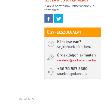
OSSZA MEG A TERMÉKET
Ajánlja barátainak, ismerőseinek, a
terméket!
ÜGYFÉLSZOLGÁLAT
Kérdése van?
Segíthetünk bármiben?
Érdeklődjön e-mailen
rendeles@globaltender.hu
+36 70 587 8680
Munkanapokon 9-17
INGYENES