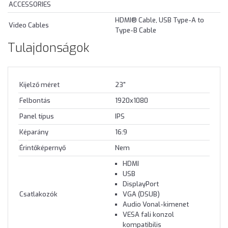
ACCESSORIES
HDMI® Cable, USB Type-A to
Video Cables
Type-B Cable
Tulajdonságok
Kijelző méret
23"
Felbontás
1920x1080
Panel típus
IPS
Képarány
16:9
Érintőképernyő
Nem
HDMI
USB
DisplayPort
Csatlakozók
VGA (DSUB)
Audio Vonal-kimenet
VESA fali konzol
kompatibilis