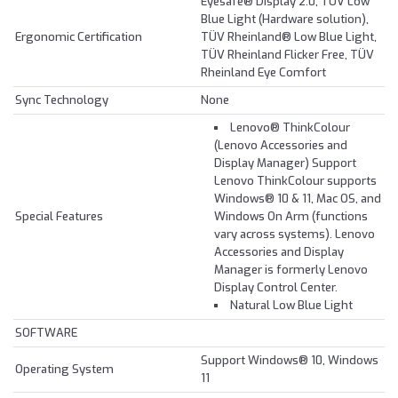
Eyesafe® Display 2.0, TÜV Low
Blue Light (Hardware solution),
Ergonomic Certification
TÜV Rheinland® Low Blue Light,
TÜV Rheinland Flicker Free, TÜV
Rheinland Eye Comfort
Sync Technology
None
Lenovo® ThinkColour
(Lenovo Accessories and
Display Manager) Support
Lenovo ThinkColour supports
Windows® 10 & 11, Mac OS, and
Special Features
Windows On Arm (functions
vary across systems). Lenovo
Accessories and Display
Manager is formerly Lenovo
Display Control Center.
Natural Low Blue Light
SOFTWARE
Support Windows® 10, Windows
Operating System
11