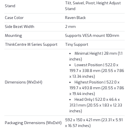
Tilt, Swivel, Pivot, Height Adjust
Stand
Stand
Case Color
Raven Black
Side Bezel Width
2 mm
Mounting
Supports VESA mount 100mm
ThinkCentre M Series Support
Tiny Support
Minimal Height | 28 mm (1.1
inches)
Lowest Position | 522.0 x
199.7 x 338.8 mm (20.55 x 7.86
x 13.34 inches)
Dimensions (WxDxH)
Highest Position | 522.0 x
199.7 x 493.8 mm (20.55 x 7.86
x 19.44 inches)
Head Only | 522.0 x 46.4 x
313.1 mm (20.55 x 1.83 x 12.33
inches)
592 x 150 x 421 mm (23.31 x 5.91
Packaging Dimensions (WxDxH)
x 16.57 inches)