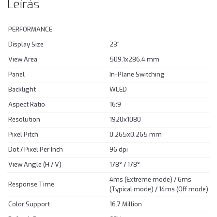
Leírás
PERFORMANCE
Display Size
23"
View Area
509.1x286.4 mm
Panel
In-Plane Switching
Backlight
WLED
Aspect Ratio
16:9
Resolution
1920x1080
Pixel Pitch
0.265x0.265 mm
Dot / Pixel Per Inch
96 dpi
View Angle (H / V)
178° / 178°
4ms (Extreme mode) / 6ms
Response Time
(Typical mode) / 14ms (Off mode)
Color Support
16.7 Million