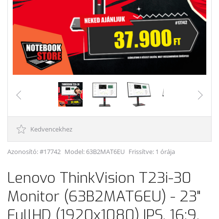
Kedvencekhez
Azonosító: #17742
Model:
63B2MAT6EU
Frissítve: 1 órája
Lenovo ThinkVision T23i-30
Monitor (63B2MAT6EU) - 23"
FullHD (1920x1080) IPS, 16:9,