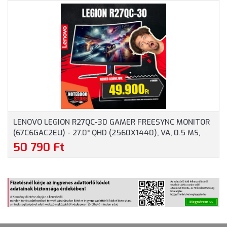
DISPLAYPORT, 144HZ, 3
HDMI, VGA, 3 ÉV
ÉV GARANCIA, FEKETE
GARANCIA, FEKETE
SZÍNBEN
SZÍNBEN
LENOVO LEGION R27QC-30 GAMER FREESYNC MONITOR
(67C6GAC2EU) - 27.0" QHD (2560X1440), VA, 0.5 MS,
16:9, 3000:1, 180HZ, 2X HDMI, DISPLAYPORT,
50 790 Ft
HANGSZÓRÓ, 3 ÉV GARANCIA, FEKETE SZÍNBEN