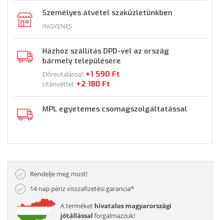
Személyes átvétel szaküzletünkben
INGYENES
Házhoz szállítás DPD-vel az ország
bármely településére
+1 590 Ft
Előreutalással:
+2 180 Ft
Utánvéttel:
MPL egyetemes csomagszolgáltatással
Rendelje meg most!
14 nap pénz visszafizetési garancia*
A terméket
hivatalos magyarországi
jótállással
forgalmazzuk!