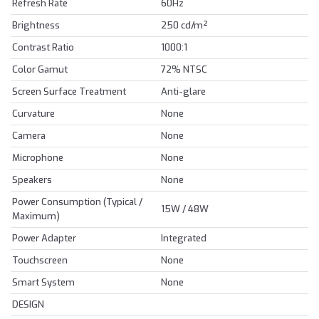
Refresh Rate
60Hz
Brightness
250 cd/m²
Contrast Ratio
1000:1
Color Gamut
72% NTSC
Screen Surface Treatment
Anti-glare
Curvature
None
Camera
None
Microphone
None
Speakers
None
Power Consumption (Typical /
15W / 48W
Maximum)
Power Adapter
Integrated
Touchscreen
None
Smart System
None
DESIGN