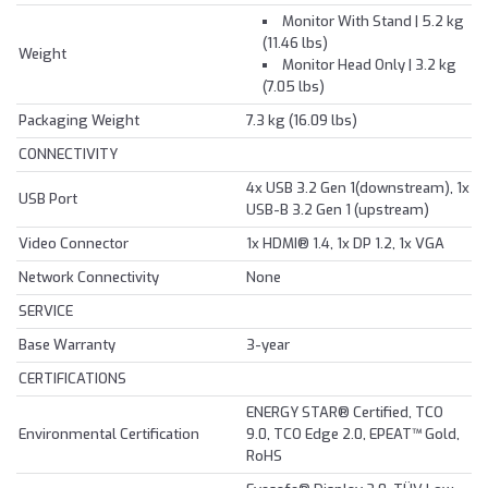
Monitor With Stand | 5.2 kg
(11.46 lbs)
Weight
Monitor Head Only | 3.2 kg
(7.05 lbs)
Packaging Weight
7.3 kg (16.09 lbs)
CONNECTIVITY
4x USB 3.2 Gen 1(downstream), 1x
USB Port
USB-B 3.2 Gen 1 (upstream)
Video Connector
1x HDMI® 1.4, 1x DP 1.2, 1x VGA
Network Connectivity
None
SERVICE
Base Warranty
3-year
CERTIFICATIONS
ENERGY STAR® Certified, TCO
Environmental Certification
9.0, TCO Edge 2.0, EPEAT™ Gold,
RoHS