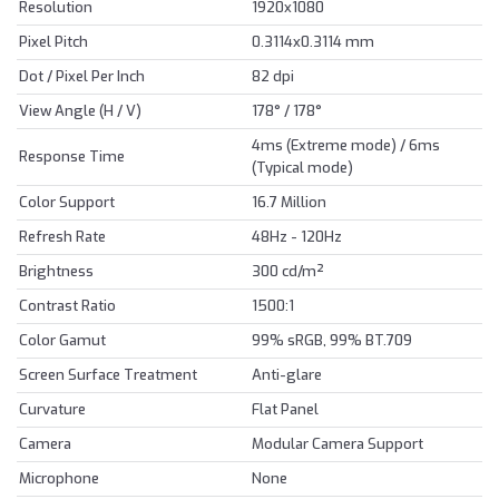
Resolution
1920x1080
Pixel Pitch
0.3114x0.3114 mm
Dot / Pixel Per Inch
82 dpi
View Angle (H / V)
178° / 178°
4ms (Extreme mode) / 6ms
Response Time
(Typical mode)
Color Support
16.7 Million
Refresh Rate
48Hz - 120Hz
Brightness
300 cd/m²
Contrast Ratio
1500:1
Color Gamut
99% sRGB, 99% BT.709
Screen Surface Treatment
Anti-glare
Curvature
Flat Panel
Camera
Modular Camera Support
Microphone
None