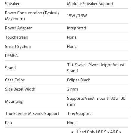
Speakers
Modular Speaker Support
Power Consumption (Typical /
15W / 75W
Maximum)
Power Adapter
Integrated
Touchscreen
None
Smart System
None
DESIGN
Tilt, Swivel, Pivot, Height Adjust
Stand
Stand
Case Color
Eclipse Black
Side Bezel Width
2 mm
Supports VESA mount 100 x 100
Mounting
mm
ThinkCentre M Series Support
Tiny Support
Pen
None
Head Only | 611.9 x 46.0 x