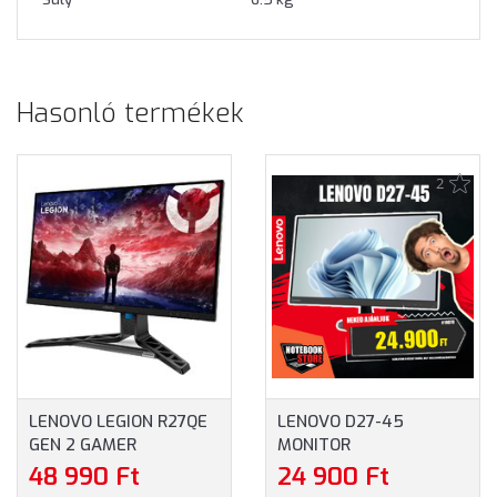
Hasonló termékek
2
LENOVO LEGION R27QE
LENOVO D27-45
GEN 2 GAMER
MONITOR
FREESYNC MONITOR
(67A5KAC6EU) - 27.0"
48 990 Ft
24 900 Ft
(68C7GAC3EU) - 27.0"
FULLHD (1920X1080),