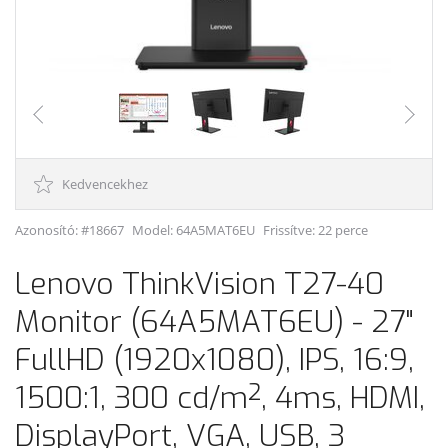
Kedvencekhez
Azonosító: #18667
Model:
64A5MAT6EU
Frissítve: 22 perce
Lenovo ThinkVision T27-40
Monitor (64A5MAT6EU) - 27"
FullHD (1920x1080), IPS, 16:9,
1500:1, 300 cd/m², 4ms, HDMI,
DisplayPort, VGA, USB, 3