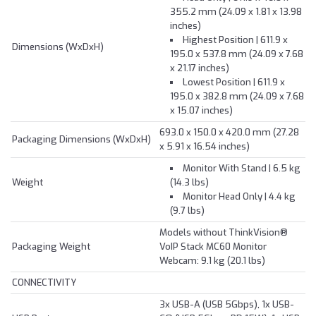
355.2 mm (24.09 x 1.81 x 13.98
inches)
Highest Position | 611.9 x
Dimensions (WxDxH)
195.0 x 537.8 mm (24.09 x 7.68
x 21.17 inches)
Lowest Position | 611.9 x
195.0 x 382.8 mm (24.09 x 7.68
x 15.07 inches)
693.0 x 150.0 x 420.0 mm (27.28
Packaging Dimensions (WxDxH)
x 5.91 x 16.54 inches)
Monitor With Stand | 6.5 kg
Weight
(14.3 lbs)
Monitor Head Only | 4.4 kg
(9.7 lbs)
Models without ThinkVision®
Packaging Weight
VoIP Stack MC60 Monitor
Webcam: 9.1 kg (20.1 lbs)
CONNECTIVITY
3x USB-A (USB 5Gbps), 1x USB-