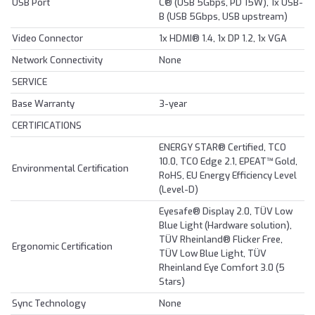
USB Port
C® (USB 5Gbps, PD 15W), 1x USB-
B (USB 5Gbps, USB upstream)
Video Connector
1x HDMI® 1.4, 1x DP 1.2, 1x VGA
Network Connectivity
None
SERVICE
Base Warranty
3-year
CERTIFICATIONS
ENERGY STAR® Certified, TCO
10.0, TCO Edge 2.1, EPEAT™ Gold,
Environmental Certification
RoHS, EU Energy Efficiency Level
(Level-D)
Eyesafe® Display 2.0, TÜV Low
Blue Light (Hardware solution),
TÜV Rheinland® Flicker Free,
Ergonomic Certification
TÜV Low Blue Light, TÜV
Rheinland Eye Comfort 3.0 (5
Stars)
Sync Technology
None