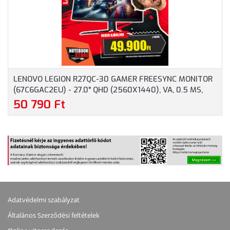
LENOVO LEGION R27QC-30 GAMER FREESYNC MONITOR
(67C6GAC2EU) - 27.0" QHD (2560X1440), VA, 0.5 MS,
16:9, 3000:1, 180HZ, 2X HDMI, DISPLAYPORT,
50 790 Ft
HANGSZÓRÓ, 3 ÉV GARANCIA, FEKETE SZÍNBEN
Adatvédelmi szabályzat
Általános Szerződési feltételek