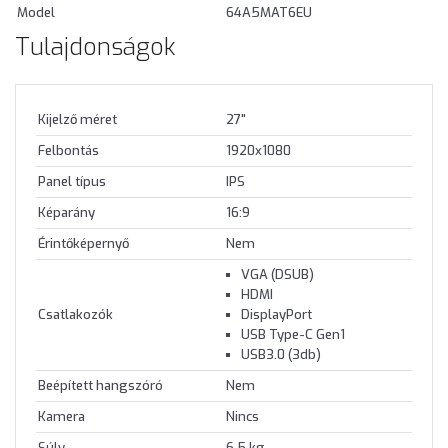
Model
64A5MAT6EU
Tulajdonságok
Kijelző méret
27"
Felbontás
1920x1080
Panel típus
IPS
Képarány
16:9
Érintőképernyő
Nem
VGA (DSUB)
HDMI
Csatlakozók
DisplayPort
USB Type-C Gen1
USB3.0 (3db)
Beépített hangszóró
Nem
Kamera
Nincs
Súly
6.5 kg