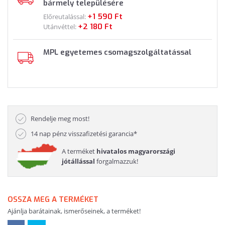
bármely településére
+1 590 Ft
Előreutalással:
+2 180 Ft
Utánvéttel:
MPL egyetemes csomagszolgáltatással
Rendelje meg most!
14 nap pénz visszafizetési garancia*
A terméket
hivatalos magyarországi
jótállással
forgalmazzuk!
OSSZA MEG A TERMÉKET
Ajánlja barátainak, ismerőseinek, a terméket!