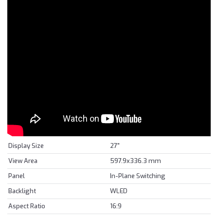
Display Size
27"
View Area
597.9x336.3 mm
Panel
In-Plane Switching
Backlight
WLED
Aspect Ratio
16:9