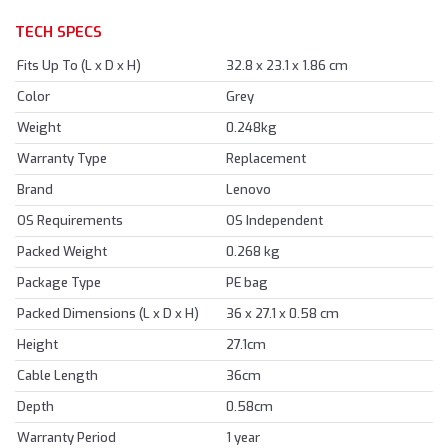
TECH SPECS
Fits Up To (L x D x H)
32.8 x 23.1 x 1.86 cm
Color
Grey
Weight
0.248kg
Warranty Type
Replacement
Brand
Lenovo
OS Requirements
OS Independent
Packed Weight
0.268 kg
Package Type
PE bag
Packed Dimensions (L x D x H)
36 x 27.1 x 0.58 cm
Height
27.1cm
Cable Length
36cm
Depth
0.58cm
Warranty Period
1 year