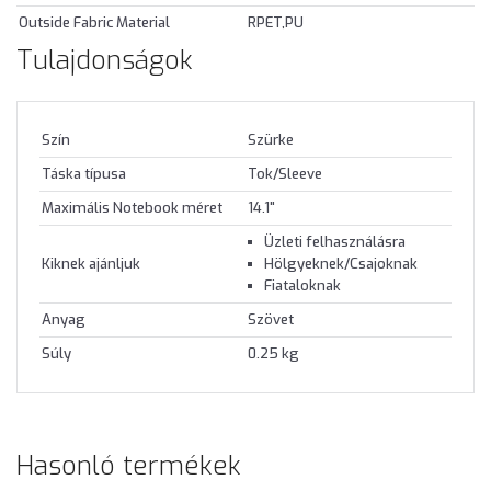
Outside Fabric Material
RPET,PU
Tulajdonságok
Szín
Szürke
Táska típusa
Tok/Sleeve
Maximális Notebook méret
14.1"
Üzleti felhasználásra
Kiknek ajánljuk
Hölgyeknek/Csajoknak
Fiataloknak
Anyag
Szövet
Súly
0.25 kg
Hasonló termékek