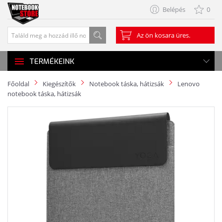
Belépés
0
Az ön kosara üres.
TERMÉKEINK
Főoldal
Kiegészítők
Notebook táska, hátizsák
Lenovo
notebook táska, hátizsák