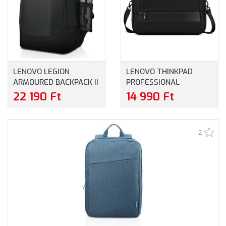
LENOVO LEGION
LENOVO THINKPAD
ARMOURED BACKPACK II
PROFESSIONAL
HÁTIZSÁK
TOPLOAD GEN 2
22 190 Ft
14 990 Ft
(GX40V10007) -
NOTEBOOKTÁSKA
MAXIMUM 17.3" MÉRETŰ
(4X41M69795) -
NOTEBOOKOKHOZ
MAXIMUM 16.0"
2
MÉRETŰ
NOTEBOOKOKHOZ -
FEKETE SZÍNBEN