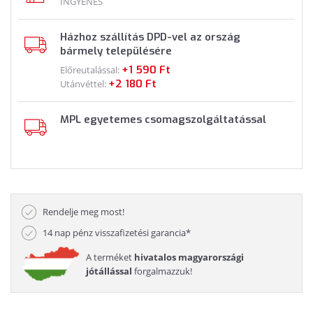
INGYENES
Házhoz szállítás DPD-vel az ország
bármely településére
+1 590 Ft
Előreutalással:
+2 180 Ft
Utánvéttel:
MPL egyetemes csomagszolgáltatással
Rendelje meg most!
14 nap pénz visszafizetési garancia*
A terméket
hivatalos magyarországi
jótállással
forgalmazzuk!