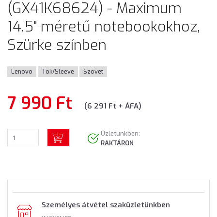
(GX41K68624) - Maximum
14.5" méretű notebookokhoz,
Szürke színben
Lenovo
Tok/Sleeve
Szövet
7 990 Ft
(6 291 Ft + ÁFA)
Üzletünkben:
RAKTÁRON
Személyes átvétel szaküzletünkben