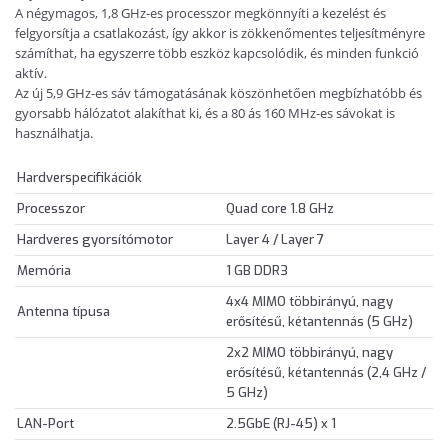
A négymagos, 1,8 GHz-es processzor megkönnyíti a kezelést és
felgyorsítja a csatlakozást, így akkor is zökkenőmentes teljesítményre
számíthat, ha egyszerre több eszköz kapcsolódik, és minden funkció
aktív.
Az új 5,9 GHz-es sáv támogatásának köszönhetően megbízhatóbb és
gyorsabb hálózatot alakíthat ki, és a 80 ás 160 MHz-es sávokat is
használhatja.
Hardverspecifikációk
Processzor
Quad core 1.8 GHz
Hardveres gyorsítómotor
Layer 4 / Layer 7
Memória
1 GB DDR3
4x4 MIMO többirányú, nagy
Antenna típusa
erősítésű, kétantennás (5 GHz)
2x2 MIMO többirányú, nagy
erősítésű, kétantennás (2,4 GHz /
5 GHz)
LAN-Port
2.5GbE (RJ-45) x 1