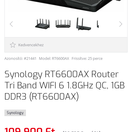
Kedvencekhez
Azonosító: #21441
Model:
RT6600AX
Frissítve: 25 perce
Synology RT6600AX Router
Tri Band WIFI 6 1.8GHz QC, 1GB
DDR3 (RT6600AX)
Synology