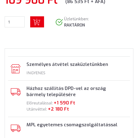
109 900 Ft
(86 535 Ft + ÁFA)
Üzletünkben:
RAKTÁRON
Személyes átvétel szaküzletünkben
INGYENES
Házhoz szállítás DPD-vel az ország
bármely településére
+1 590 Ft
Előreutalással:
+2 180 Ft
Utánvéttel:
MPL egyetemes csomagszolgáltatással