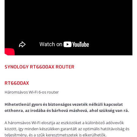
SYNOLOGY RT6600AX ROUTER
RT6600AX
Háromsávos Wi-Fi 6-os router
Hihetetlenül gyors és biztonságos vezeték nélküli kapcsolat
otthonra, az irodába és bárhová máshová, ahol szükség van rá.
A háromsávos Wi-Fi elosztja az eszközöket a különböző adóvevők
között, így minden készüléken garantált az optimális hatótávolság és
teljesítmény, és a szűk keresztmetszetek is elkerülhetők.