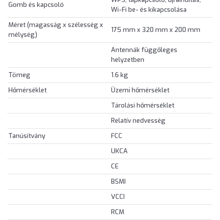
Gomb és kapcsoló
Wi-Fi be- és kikapcsolása
Méret (magasság x szélesség x
175 mm x 320 mm x 200 mm
mélység)
Antennák függőleges
helyzetben
Tömeg
1.6 kg
Hőmérséklet
Üzemi hőmérséklet
Tárolási hőmérséklet
Relatív nedvesség
Tanúsítvány
FCC
UKCA
CE
BSMI
VCCI
RCM