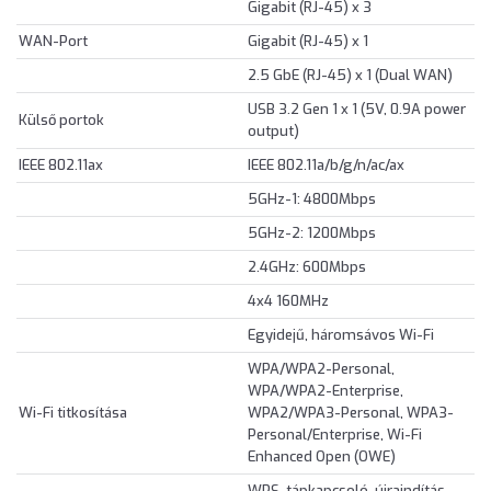
Gigabit (RJ-45) x 3
WAN-Port
Gigabit (RJ-45) x 1
2.5 GbE (RJ-45) x 1 (Dual WAN)
USB 3.2 Gen 1 x 1 (5V, 0.9A power
Külső portok
output)
IEEE 802.11ax
IEEE 802.11a/b/g/n/ac/ax
5GHz-1: 4800Mbps
5GHz-2: 1200Mbps
2.4GHz: 600Mbps
4x4 160MHz
Egyidejű, háromsávos Wi-Fi
WPA/WPA2-Personal,
WPA/WPA2-Enterprise,
Wi-Fi titkosítása
WPA2/WPA3-Personal, WPA3-
Personal/Enterprise, Wi-Fi
Enhanced Open (OWE)
WPS, tápkapcsoló, újraindítás,