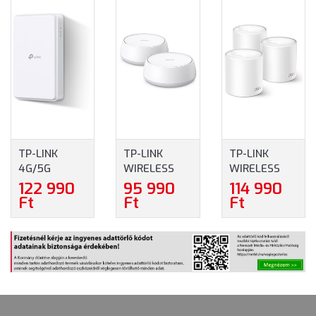
TP-LINK
TP-LINK
TP-LINK
4G/5G
WIRELESS
WIRELESS
MODEM +
MESH
MESH
122 990
95 990
114 990
ROUTER
NETWORKING
NETWORKING
Ft
Ft
Ft
KÜLTÉRI,
SYSTEM
SYSTEM
NE200-
BE3600 WI-
AX3000
OUTDOOR
FI 7 (DECO
KÉTSÁVOS
BE22(2-
OTTHONI
PACK))
MESH WI-FI 6
ROUTER
DECO X50 (3-