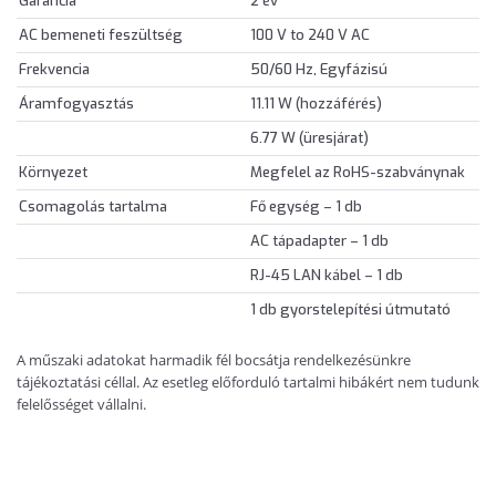
Garancia
2 év
AC bemeneti feszültség
100 V to 240 V AC
Frekvencia
50/60 Hz, Egyfázisú
Áramfogyasztás
11.11 W (hozzáférés)
6.77 W (üresjárat)
Környezet
Megfelel az RoHS-szabványnak
Csomagolás tartalma
Fő egység – 1 db
AC tápadapter – 1 db
RJ-45 LAN kábel – 1 db
1 db gyorstelepítési útmutató
A műszaki adatokat harmadik fél bocsátja rendelkezésünkre
tájékoztatási céllal. Az esetleg előforduló tartalmi hibákért nem tudunk
felelősséget vállalni.