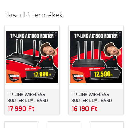
Hasonló termékek
4
1
TP-LINK WIRELESS
TP-LINK WIRELESS
ROUTER DUAL BAND
ROUTER DUAL BAND
AX1800
AX1500
17 990 Ft
16 190 Ft
1XWAN(1000MBPS) +
1XWAN(1000MBPS) +
4XLAN(1000MBPS),
3XLAN(1000MBPS),
ARCHER AX23
ARCHER AX12