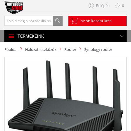
Belépés
0
Az ön kosara üres.
TERMÉKEINK
Főoldal
Hálózati eszközök
Router
Synology router