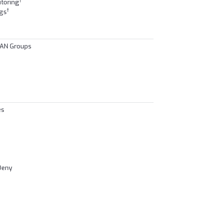
†
itoring
†
ngs
LAN Groups
es
/Deny