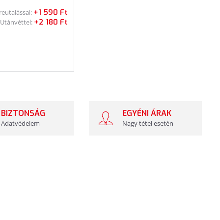
+1 590 Ft
reutalással:
+2 180 Ft
Utánvéttel:
BIZTONSÁG
EGYÉNI ÁRAK
Adatvédelem
Nagy tétel esetén