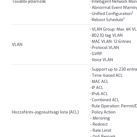
További jellemzők
• Intelligent Network Mon
• Abnormal Event Warni
†
• Unified Configuration
†
• Reboot Schedule
• VLAN Group: Max. 4K V
• 802.1Q tag VLAN
• MAC VLAN: 12 Entries
VLAN
• Protocol VLAN
• GVRP
• Voice VLAN
• Support up to 230 entri
• Time-based ACL
• MAC ACL
• IP ACL
• IPv6 ACL
• Combined ACL
• Rule Operation: Permit
Hozzáférés-jogosultsági lista (ACL)
• Policy Action
- Mirroring
- Redirect
- Rate Limit
- QoS Remark