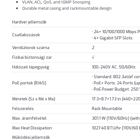
VLAN, ACL, QoS, and IGMP Snooping
Durable metal casing and rackmountable design
Hardver jellemzők
• 24× 10/100/1000 Mbps 
Csatlakozások
• 4× Gigabit SFP Slots
Ventilátorok száma
2
Fizikai biztonsági zár
√
Hálózati tápegység
100-240V AC, 50/60Hz
• Standard: 802.3at/af co
PoE portok (RJ45)
• PoE+ Ports: 24 Ports (u
• PoE Power Budget: 250
Méretek (Sz x Mé x Ma)
17.3×8.7×1.73 in (440×2
Felszerelés
Rack Mountable
Max. áramfelvétel
301.1 W (110V/60Hz) (wit
Max Heat Dissipation
1027.40 BTU/hr (110V/60 
Működési jellemzők