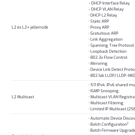
- DHCP Interface Relay
- DHCP VLAN Relay
• DHCP L2 Relay
• Static ARP
L2 és L2+ jellemzők
• Proxy ARP
• Gratuitous ARP
• Link Aggregation
• Spanning Tree Protocol
• Loopback Detection
• 802.3x Flow Control
• Mirroring
• Device Link Detect Prot
• 802.1ab LLDP/ LLDP-ME
• 511 IPv4, IPv6 shared m
• IGMP Snooping
L2 Multicast
• Multicast VLAN Registr
• Multicast Filtering
• Limited IP Multicast (256
• Automatic Device Disco
†
• Batch Configuration
• Batch Firmware Upgrad