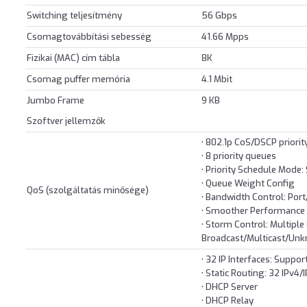
Switching teljesítmény
56 Gbps
Csomagtovábbítási sebesség
41.66 Mpps
Fizikai (MAC) cím tábla
8K
Csomag puffer memória
4.1 Mbit
Jumbo Frame
9 KB
Szoftver jellemzők
• 802.1p CoS/DSCP priorit
• 8 priority queues
• Priority Schedule Mode:
• Queue Weight Config
QoS (szolgáltatás minősége)
• Bandwidth Control: Por
• Smoother Performance
• Storm Control: Multiple
Broadcast/Multicast/Unk
• 32 IP Interfaces: Suppor
• Static Routing: 32 IPv4/
• DHCP Server
• DHCP Relay