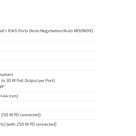
PoE+ RJ45 Ports (Auto Negotiation/Auto MDI/MDIX)
mpliant
p to 30 W PoE Output per Port)
 W*
20×44 mm)
h 250 W PD connected)
Hz) (with 250 W PD connected)