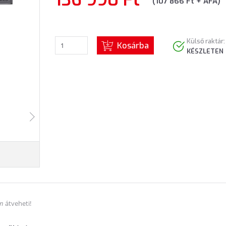
(107 866 Ft + ÁFA)
Külső raktár:
Kosárba
KÉSZLETEN
án
átveheti!