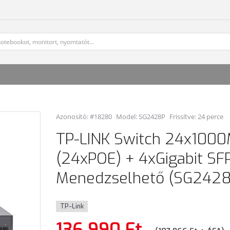
Azonosító: #18280
Model:
SG2428P
Frissítve: 24 perce
TP-LINK Switch 24x100
(24xPOE) + 4xGigabit SFP
Menedzselhető (SG2428
TP-Link
136 990 Ft