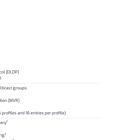
ocol (DLDP)
D
ulticast groups
ation (MVR)
 profiles and 16 entries per profile)
†
very
†
ing