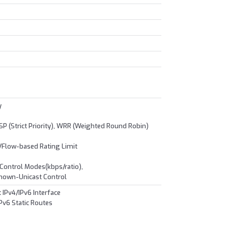
y
 SP (Strict Priority), WRR (Weighted Round Robin)
t/Flow-based Rating Limit
 Control Modes(kbps/ratio),
nown-Unicast Control
t IPv4/IPv6 Interface
IPv6 Static Routes