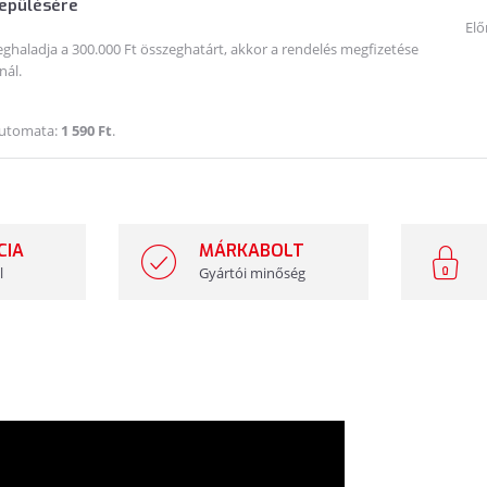
lepülésére
Elő
haladja a 300.000 Ft összeghatárt, akkor a rendelés megfizetése
nál.
Automata:
1 590 Ft
.
CIA
MÁRKABOLT
l
Gyártói minőség