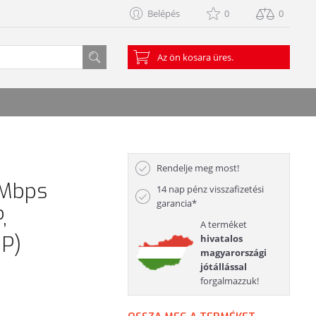
Belépés
0
0
Az ön kosara üres.
Rendelje meg most!
0Mbps
14 nap pénz visszafizetési
garancia*
,
A terméket
P)
hivatalos
magyarországi
jótállással
forgalmazzuk!