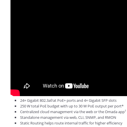
24× Gigabit 802.3af/at PoE+ ports and 4× Gigabit SFP slots
250 W total PoE budget with up to 30 W PoE output per port*
†
Centralized cloud management via the web or the Omada app
Standalone management via web, CLI, SNMP, and RMON
Static Routing helps route internal traffic for higher efficiency