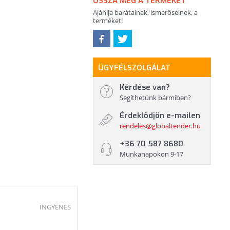
OSSZA MEG A TERMÉKET
Ajánlja barátainak, ismerőseinek, a
terméket!
ÜGYFÉLSZOLGÁLAT
Kérdése van?
Segíthetünk bármiben?
Érdeklődjön e-mailen
rendeles@globaltender.hu
+36 70 587 8680
Munkanapokon 9-17
INGYENES