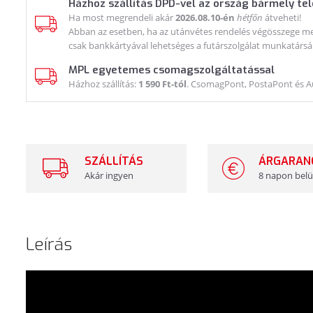
Házhoz szállítás DPD-vel az ország bármely te
Ha most megrendeli akár
2026.08.10-én
hétfőn
átveheti!
Abban az esetben, ha az utánvétes rendelés végösszege meg
csak bankkártyával lehetséges a futárszolgálat munkatársá
MPL egyetemes csomagszolgáltatással
Házhoz szállítás:
1 590 Ft-tól
. CsomagPont, PostaPont és 
SZÁLLÍTÁS
ÁRGARAN
Akár ingyen
8 napon belü
Leírás