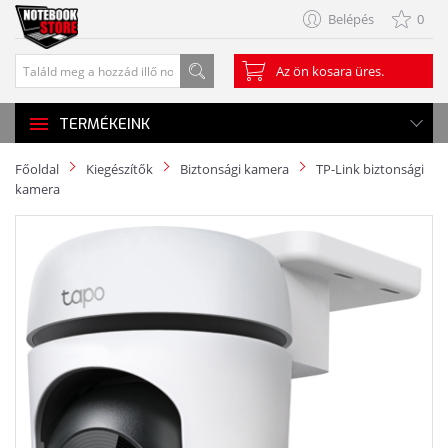
Belépés
0
Az ön kosara üres.
TERMÉKEINK
Főoldal
Kiegészítők
Biztonsági kamera
TP-Link biztonsági
kamera