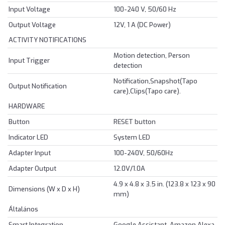
Input Voltage
100-240 V, 50/60 Hz
Output Voltage
12V, 1 A (DC Power)
ACTIVITY NOTIFICATIONS
Motion detection, Person
Input Trigger
detection
Notification,Snapshot(Tapo
Output Notification
care),Clips(Tapo care).
HARDWARE
Button
RESET button
Indicator LED
System LED
Adapter Input
100-240V, 50/60Hz
Adapter Output
12.0V/1.0A
4.9 x 4.8 x 3.5 in. (123.8 x 123 x 90
Dimensions (W x D x H)
mm)
Általános
Smart Integration
Google Assistant, Amazon Alexa