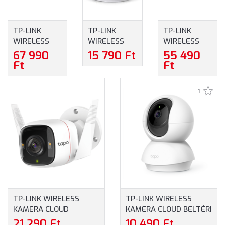
TP-LINK
TP-LINK
TP-LINK
WIRELESS
WIRELESS
WIRELESS
KAMERA
KAMERA
KAMERA
67 990
15 790 Ft
55 490
CLOUD
CLOUD
CLOUD
Ft
Ft
KÜLTÉRI +
BELTÉRI
KÜLTÉRI +
OKOS SOLAR
ÉJJELLÁTÓ,
OKOS SOLAR
1
PANEL IP65
TAPO C230
PANEL IP66
1XSIM
4K DUAL-
FOGLALAT
BAND (TAPO
(TAPO C660
C460 KIT)
KIT)
TP-LINK WIRELESS
TP-LINK WIRELESS
KAMERA CLOUD
KAMERA CLOUD BELTÉRI
KÜLTÉRI ÉJJELLÁTÓ,
ÉJJELLÁTÓ, TAPO C200
21 290 Ft
10 490 Ft