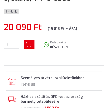
TP-Link
20 090 Ft
(15 818 Ft + ÁFA)
Külső raktár:
KÉSZLETEN
Személyes átvétel szaküzletünkben
INGYENES
Házhoz szállítás DPD-vel az ország
bármely településére
+1 590 Ft
Előreutalással: