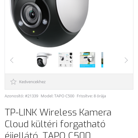
Kedvencekhez
Azonosító: #21339
Model:
TAPO C500
Frissítve: 8 órája
TP-LINK Wireless Kamera
Cloud kültéri forgatható
éjjellátó, TAPO C500