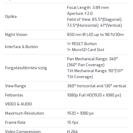
Focal Length: 3.89 mm
Aperture: F2.0
Optika
Field of View: 85.5°(Diagonal),
73.5°(Horizontal), 41°(Vertical)
Night Vision
850 nm IR LED up to 98 ft/30m
1× RESET Button
Interface & Button
1× MicroSD Card Slot
Pan Mechanical Range: 340°
(360° Pan Coverage)
Forgatási/döntési szög
Tilt Mechanical Range: 90°(131°
Tilt Coverage)
View Range
360° horizontal and 130° vertical
Felbontás
1080p Full HD(1920 x 1080 px)
VIDEO & AUDIO
Maximum Resolution
1920 × 1080 px
Frame Rate
15 fps
Video Compression
H.264