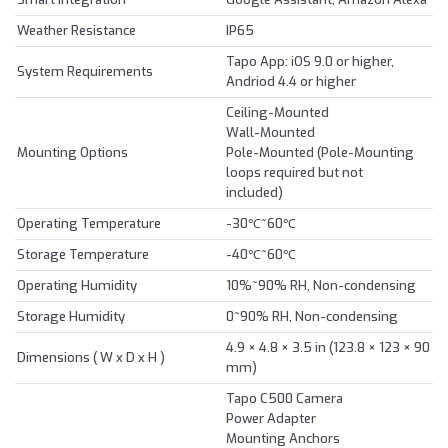
Weather Resistance
IP65
Tapo App: iOS 9.0 or higher,
System Requirements
Andriod 4.4 or higher
Ceiling-Mounted
Wall-Mounted
Mounting Options
Pole-Mounted (Pole-Mounting
loops required but not
included)
Operating Temperature
-30℃~60℃
Storage Temperature
-40℃~60℃
Operating Humidity
10%~90% RH, Non-condensing
Storage Humidity
0~90% RH, Non-condensing
4.9 × 4.8 × 3.5 in (123.8 × 123 × 90
Dimensions ( W x D x H )
mm)
Tapo C500 Camera
Power Adapter
Mounting Anchors