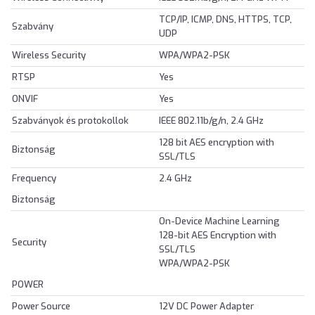
TCP/IP, ICMP, DNS, HTTPS, TCP,
Szabvány
UDP
Wireless Security
WPA/WPA2-PSK
RTSP
Yes
ONVIF
Yes
Szabványok és protokollok
IEEE 802.11b/g/n, 2.4 GHz
128 bit AES encryption with
Biztonság
SSL/TLS
Frequency
2.4 GHz
Biztonság
On-Device Machine Learning
128-bit AES Encryption with
Security
SSL/TLS
WPA/WPA2-PSK
POWER
Power Source
12V DC Power Adapter