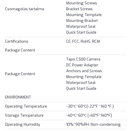
Mounting Screws
Csomagolás tartalma
Bracket Screws
Mounting Template
Mounting Bracket
Waterproof Seal
Quick Start Guide
Certifications
CE, FCC, RoHS, RCM
Package Content
Tapo C500 Camera
DC Power Adapter
Anchors and Screws
Package Content
Mounting Template
Waterproof Seal
Quick Start Guide
ENVIRONMENT
Operating Temperature
-30℃~60℃(-22°F ~140 °F )
Storage Temperature
-40℃~60℃ (-40°F~140°F)
Operating Humidity
10%~90%RH, Non-condensing