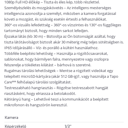
1080p Full HD élőkép – Tiszta és éles kép, több részlettel.
Személyészlelés és mozgáskövetés – Az intelligens mesterséges
intelligencia azonosítja a személyt, miközben a kamera forgatással
követi a mozgást, és szükség esetén értesíti a felhasználókat.
360°-os vizuális lefedettség – 360°-os vízszintes és 130°-os függőleges
tartományt biztosít, hogy minden sarkot lefedjen.
Éjszakai látás (kb 30 m) – Biztosítja az Ön biztonságát azáltal, hogy
tiszta látótávolságot biztosít akár 30 méterig még teljes sötétségben is.
IP65 Időjárásálló – Víz- és porálló a kültéri használathoz.
Többféle beépítési lehetőség – Használja a rögzítőcsavarokat,
sablonokat, hogy bármilyen falra, mennyezetre vagy oszlopra
felszerelje a tökéletes kilátást – bárhová is szeretné.
Rugalmas tárolási lehetőségek – Mentse a rögzített videókat egy
telepített microSD-kártyára (akár 512 GB-ig)†, vagy használja a Tapo
Care** felhőalapú tárolási szolgáltatást.
Testreszabható hangriasztás – Rögzítse testreszabott hangját
riasztásként, hogy elriassza a betolakodót.
Kétirányú hang – Lehetővé teszi a kommunikációt a beépített
mikrofonon és hangszórón keresztül.
Kamera
Képérzékelő
1/3''