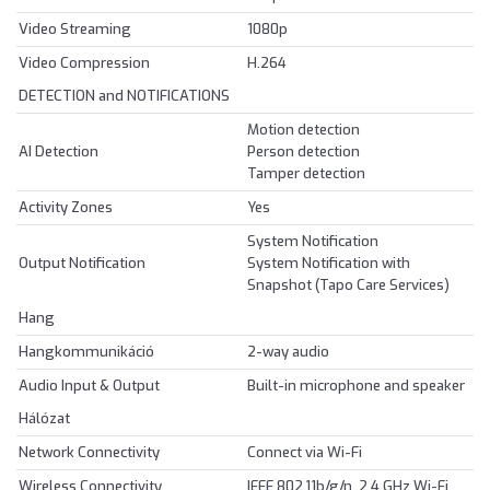
Video Streaming
1080p
Video Compression
H.264
DETECTION and NOTIFICATIONS
Motion detection
AI Detection
Person detection
Tamper detection
Activity Zones
Yes
System Notification
Output Notification
System Notification with
Snapshot (Tapo Care Services)
Hang
Hangkommunikáció
2-way audio
Audio Input & Output
Built-in microphone and speaker
Hálózat
Network Connectivity
Connect via Wi-Fi
Wireless Connectivity
IEEE 802.11b/g/n, 2.4 GHz Wi-Fi